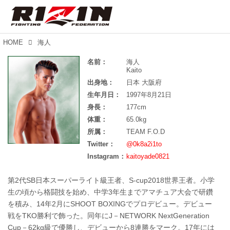
HOME
海人
名前：
海人
Kaito
出身地：
日本 大阪府
生年月日：
1997年8月21日
身長：
177cm
体重：
65.0kg
所属：
TEAM F.O.D
Twitter：
@0k8a2i1to
Instagram：
kaitoyade0821
第2代SB日本スーパーライト級王者、S-cup2018世界王者。小学
生の頃から格闘技を始め、中学3年生までアマチュア大会で研鑽
を積み、14年2月にSHOOT BOXINGでプロデビュー。デビュー
戦をTKO勝利で飾った。同年にJ－NETWORK NextGeneration
Cup－62kg級で優勝し、デビューから8連勝をマーク。17年には