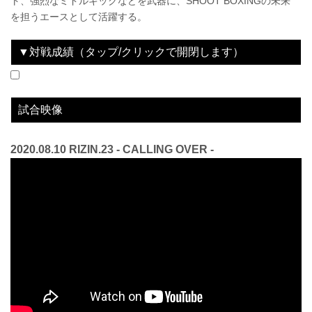
ト、強烈なミドルキックなどを武器に、SHOOT BOXINGの未来
を担うエースとして活躍する。
▼対戦成績（タップ/クリックで開閉します）
2018.7.29
RIZIN.11
WIN
2018.8.12
RIZIN.12
WIN
2020.08.10
RIZIN.23 - CALLING OVER -
WIN
vs
vs
vs
ウザ強ヨシヤ
小川翔
ロクク・ダリ
2R 1分22秒 KO（右ヒザ）
3R 判定 3-0
3R 判定 （3-0）
試合映像
2020.08.10 RIZIN.23 - CALLING OVER -