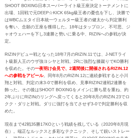
SHOOT BOXING日本スーパーライト級王座決定トーナメントに
出場、1回戦で元DEEP☆KICK 65kg級王者の憂也を下し、決勝で
はWBCムエタイ日本統一ウェルター級王者の健太から判定勝利
を奪い、念願の王座を獲得した。18年はタップロン、不可思、ジ
ャオウェハーを下し3連勝と勢いに乗る中、RIZINへの参戦が決
定。
RIZINデビュー戦となった18年7月のRIZIN.11では、J-NETライ
ト級新人王のウザ強ヨシヤと対戦、2Rに強烈な膝蹴りでKO勝利
を収めた。その
一夜明け会見で、2週間後に開催されるRIZIN.12
への参戦をアピール
。同年8月のRIZIN.12に連続参戦すると小川
翔と対戦、判定の末3-0で勝利を収め、見事RIZIN2連戦2連勝を
飾った。その後はSHOOT BOXINGをメインに勝ち星を重ね、約
2年ぶりにRIZINのリングへ戻ってくると20年8月のRIZIN.23でロ
クク・ダリと対戦。ダリに強打を当てさせず3-0で判定勝利を収
めた。
現在まで42戦35勝17KOという戦績を残している（2020年8月現
在）。端正なルックスと多彩なテクニック、そして鋭いストレー