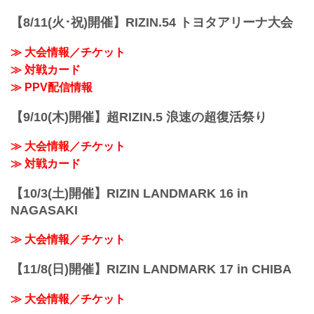
2025年7月27日（日）11:00開場／13:00開
始
【8/11(火･祝)開催】RIZIN.54 トヨタアリーナ大会
※喧嘩三番勝負は11:30開始予定
終了予定時間
≫ 大会情報／チケット
19:00〜20:00頃
※試合内容、イベント進行によって終了
≫ 対戦カード
予定時間が前後することがありますので
≫ PPV配信情報
ご了承ください。
会場
【9/10(木)開催】超RIZIN.5 浪速の超復活祭り
さいたまスーパーアリーナ
JR京浜東北線・JR上野東京ライン（宇都
≫ 大会情報／チケット
宮線・高崎線）「さいたま新都心」駅か
ら徒歩3分
≫ 対戦カード
JR...
【10/3(土)開催】RIZIN LANDMARK 16 in
NAGASAKI
≫ 大会情報／チケット
【11/8(日)開催】RIZIN LANDMARK 17 in CHIBA
≫ 大会情報／チケット