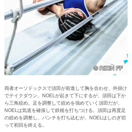
両者オーソドックスで須田が前進して胸を合わせ、外掛け
でテイクダウン。NOELが起きて下にするが、須田は下か
ら三角絞め。足を調整して絞めを強めていく須田だが、
NOELは気道を確保して鉄槌を打ちつける。須田は再度足
の絞めを調整し、パンチを打ち込むが、NOELはしのぎ切
って初回を終える。