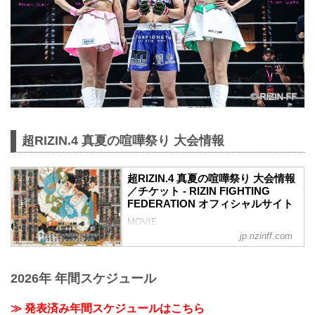
超RIZIN.4 真夏の喧嘩祭り 大会情報
超RIZIN.4 真夏の喧嘩祭り 大会情報
／チケット - RIZIN FIGHTING
FEDERATION オフィシャルサイト
MOVIE
- YouTube
jp.rizinff.com
youtu.be
- YouTube
youtu.be
2026年 年間スケジュール
超RIZIN.4 真夏の喧嘩祭り 大会概要
開催日時
≫ 発表済み年間スケジュールはこちら