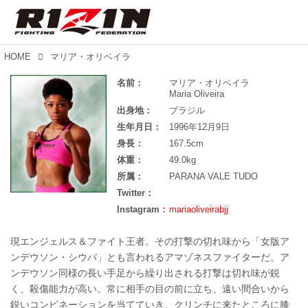
HOME
マリア・オリベイラ
名前：
マリア・オリベイラ
Maria Oliveira
出身地：
ブラジル
生年月日：
1996年12月9日
身長：
167.5cm
体重：
49.0kg
所属：
PARANA VALE TUDO
Twitter：
Instagram：
mariaoliveirabjj
現エンジェルス＆ファイト王者。その打撃の切れ味から「女版ア
ンデウソン・シウバ」とも言われるアマゾネスファイターだ。ア
ンデウソン同様の長い手足から繰り出される打撃は切れ味が鋭
く、殺傷能力が高い。常に相手の目の前に立ち、遠い間合いから
鋭いコンビネーションを当てていき、クリンチに来たところに膝