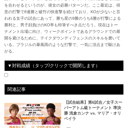
を合わせるというのが、彼女の必勝パターンだ。ここ最近は、得
意の打撃で8連勝と破竹の快進撃を続けており、KOが少ないと言
われる女子の試合にあって、勝ち星の9勝のうち6勝が打撃による
勝利と、男子顔負けのKO率も特筆すべき点だろう。現在はトー
ナメント出場に向け、ウィークポイントであるグラウンドでの展
開を避けるために、テイクダウンディフェンスのスキルを磨いて
いる。ブラジルの暴風雨のような打撃で、一気に頂点まで駆けあ
がる。
▼対戦成績（タップ/クリックで開閉します）
2017.10.15
RIZIN FIGHTING WORLD GRAND-PRIX 2017 バンタム級トーナメント＆女子スーパーアトム級トーナメント 1st ROUND -秋の陣-
WIN
2017.12.31
RIZIN.9 RIZIN FIGHTING WORLD GRAND-PRIX 2017 バンタム級トーナメント＆女子スーパーアトム級トーナメントFinal ROUND
LOSE
vs
vs
アリーシャ・ガルシア
浅倉カンナ
3R判定 3-0
2R 3分40秒 腕ひしぎ十字固め
関連記事
【試合結果】第6試合／女子スー
パーアトム級トーナメント 準決
勝 浅倉カンナ vs. マリア・オリ
ベイラ