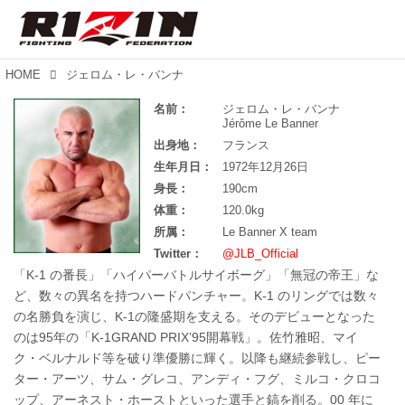
HOME
ジェロム・レ・バンナ
名前：
ジェロム・レ・バンナ
Jérôme Le Banner
出身地：
フランス
生年月日：
1972年12月26日
身長：
190cm
体重：
120.0kg
所属：
Le Banner X team
Twitter：
@JLB_Official
「K-1 の番長」「ハイパーバトルサイボーグ」「無冠の帝王」な
ど、数々の異名を持つハードパンチャー。K-1 のリングでは数々
の名勝負を演じ、K-1の隆盛期を支える。そのデビューとなった
のは95年の「K-1GRAND PRIX’95開幕戦」。佐竹雅昭、マイ
ク・ベルナルド等を破り準優勝に輝く。以降も継続参戦し、ピー
ター・アーツ、サム・グレコ、アンディ・フグ、ミルコ・クロコ
ップ、アーネスト・ホーストといった選手と鎬を削る。00 年に