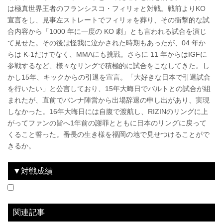
は極真世界王者のフランシスコ・フィリォと対戦。戦前よりKO
宣言をし、見事左ストレートでフィリォを葬り、その衝撃的な試
合内容から「1000 年に一度の KO 劇」とも言われる試合を演じ
て見せた。その後は怪我に泣かされた時期もあったが、04 年か
らは K-1だけでなく、MMAにも挑戦。さらに 11 年からはIGFに
参戦するなど、様々なリングで積極的に試合をこなしてきた。し
かし15年、キックからの引退を宣言。「大好きな日本で引退試合
を行いたい」と公言しており、15年大晦日でバルトとの試合が組
まれたが、直前でバンナ陣営から出場辞退の申し出があり、実現
しなかった。16年大晦日には自腹で渡航し、RIZINのリングに上
がってファンの皆へ1年前の謝罪とともに日本のリングに戻って
くること誓った。番長の生き様を福岡の地で見せつけることがで
きるか。
▼対戦成績
2017.10.15
RIZIN FIGHTING WORLD GRAND-PRIX 2017 バンタム級トーナメント＆女子スーパーアトム級トーナメント 1st ROUND -秋の陣-
LOSE
vs
ロッキー・マルティネス
1R 2分10秒 袈裟固め
関連記事