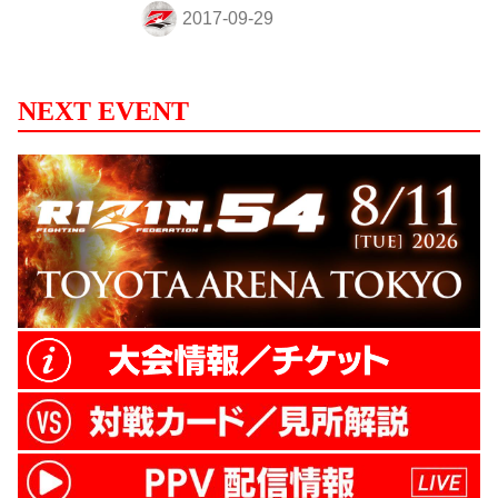
ト&女子スーパーアトム級トーナメント 1st
ROUND –秋の陣-』（マリンメッセ福岡）
の記者会見が行なわれた。会見には榊原信
行大会実行委員長、KINGレイナが出席。
NEXT EVENT
榊原実行委員長から追加カードが発表され
た。 急遽参戦が決まったKINGレイナの対
戦相手はアメリカ出身のクリスタル・スト
ークス。現在、UFC世界女子フェザー級王
者・クリス・サイボーグと...