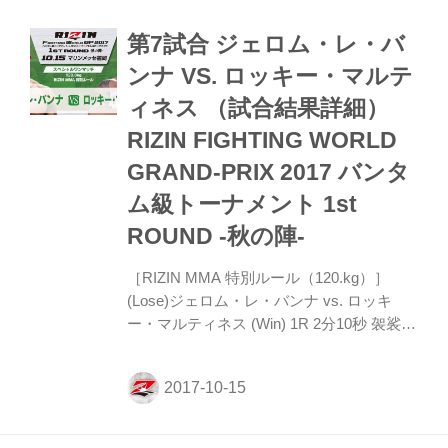
第7試合 ジェロム・レ・バ
ンナ VS. ロッキー・マルテ
ィネス （試合結果詳細）
RIZIN FIGHTING WORLD
GRAND-PRIX 2017 バンタ
ム級トーナメント 1st
ROUND -秋の陣-
［RIZIN MMA 特別ルール（120.kg）］
(Lose)ジェロム・レ・バンナ vs. ロッキ
ー・マルティネス (Win) 1R 2分10秒 袈裟固
め ロッキー・マルティネスが出っ腹を利し
てバンナに一本勝ち!!試合概要 1R、正面か
ら左右のワンツーでマルティネスを後退さ
せたバンナだが、マルティネスは両足タッ
クルでテイクダウン成功。そのままパウン