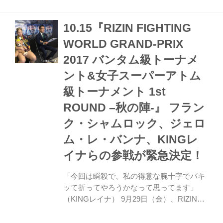
私は日本が大好きなのです。日本のファン
のためにすべてを出し切って、KOで勝利
10.15『RIZIN FIGHTING
したい。 対戦相手もタフな選手なので簡単
にはいかないと思うが、なんとか勝機を見
WORLD GRAND-PRIX
出したいと思う。目の前で起きた状況に対
2017 バンタム級トーナメ
応していけばKOへの道は見えてくる。私
には世界で一流のトレーナーがついている
ント&女子スーパーアトム
からグラウンドの対応もしっかりしてきて
級トーナメント 1st
いる。 25年間試合をしてきているが、私は
ROUND –秋の陣-』 フラン
1試...
ク・シャムロック、ジェロ
ム・レ・バンナ、KINGレ
イナらの参戦が緊急決定！
「今回は瞬殺で、私の得意な腕十字でバキ
ッて折ってやろうかなって思ってます」
（KINGレイナ） 9月29日（金）、RIZIN事
務所にて10.15『RIZIN FIGHTING WORLD
GRAND-PRIX 2017 バンタム級トーナメン