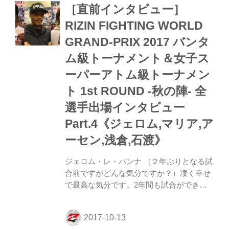
［直前インタビュー］
ドを当てながら袈裟固めを決めると、バン
ナはタップ。ロッキー・マルティネスが一
RIZIN FIGHTING WORLD
本勝ちを収めた。 ジェロム・レ・バンナ
GRAND-PRIX 2017 バンタ
インタビュー 「試合結果はよくなかったで
すけど、本当日本のファンに感謝していま
ム級トーナメント＆女子ス
す」 ── 試合の感想からお願いします。 バ
ーパーアトム級トーナメン
ン...
ト 1st ROUND -秋の陣- 全
選手出場インタビュー
Part.4《ジェロム,マリア,ア
ーセン,浅倉,石渡》
ジェロム・レ・バンナ （２年ぶりとなる試
合前ですがどんな気分ですか？）凄く幸せ
で最高な気分です。2年間も試合ができて
いなかったから、今は興奮している。
RIZINは日本でナンバー1格闘技の舞台なの
で嬉しい。 25年前から日本には来ている。