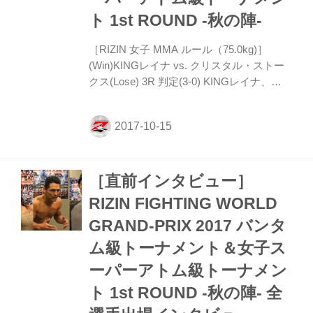
ト 1st ROUND -秋の陣-
［RIZIN 女子 MMA ルール（75.0kg)］
(Win)KINGレイナ vs. クリスタル・ストー
クス(Lose) 3R 判定(3-0) KINGレイナ、
MMAデビュー戦の相手に「微妙な試合」！
1R、片足タックルでテイクダウンを取った
レイナだが、ストークスは立ち上がりスタ
ンド勝負に。再び片足タックルでテイクダ
ウンさせたレイナは、上から腕を取りに行
［直前インタビュー］
くが、ストークスは体勢を入れ替えてここ
でも立ち上がることに成功する。レイナの
RIZIN FIGHTING WORLD
右ローがヒット、そして払い腰でテイクダ
GRAND-PRIX 2017 バンタ
ウン。サイドポジションからストークスの
顔面にヒザ蹴り、パウンドを落とし、腕十
ム級トーナメント＆女子ス
字の体勢に入ったところで1Rが終了。
ーパーアトム級トーナメン
2R、ロ...
ト 1st ROUND -秋の陣- 全