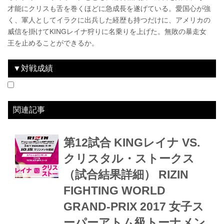
才能にクリスも舌を巻くほどに急成長を遂げている。愛国心が強
く、軍人としてイラクに出兵した経歴も持つだけに、アメリカの
威信を掛けてKINGレイナ狩りに名乗りを上げた。無敗の暴走女
王を止めることができるか。
▼対戦成績
2017.10.15
RIZIN FIGHTING WORLD GRAND-PRIX 2017 バンタム級トーナメント＆女子スーパーアトム級トーナメント 1st ROUND -秋の陣-
LOSE
vs
KINGレイナ
3R判定 0-3
関連記事
第12試合 KINGレイナ VS.
クリスタル・ストークス
（試合結果詳細） RIZIN
FIGHTING WORLD
GRAND-PRIX 2017 女子ス
ーパーアトム級トーナメン