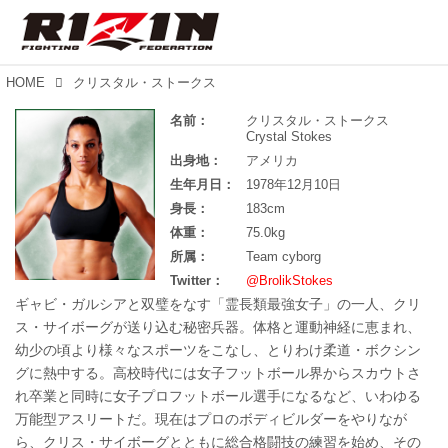
HOME
クリスタル・ストークス
名前：
クリスタル・ストークス
Crystal Stokes
出身地：
アメリカ
生年月日：
1978年12月10日
身長：
183cm
体重：
75.0kg
所属：
Team cyborg
Twitter：
@BrolikStokes
ギャビ・ガルシアと双璧をなす「霊長類最強女子」の一人、クリ
ス・サイボーグが送り込む秘密兵器。体格と運動神経に恵まれ、
幼少の頃より様々なスポーツをこなし、とりわけ柔道・ボクシン
グに熱中する。高校時代には女子フットボール界からスカウトさ
れ卒業と同時に女子プロフットボール選手になるなど、いわゆる
万能型アスリートだ。現在はプロのボディビルダーをやりなが
ら、クリス・サイボーグとともに総合格闘技の練習を始め、その