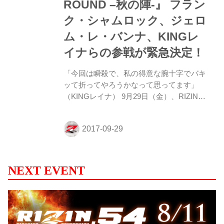
ROUND –秋の陣-』 フラン
ど、得意じゃな...
ク・シャムロック、ジェロ
ム・レ・バンナ、KINGレ
イナらの参戦が緊急決定！
「今回は瞬殺で、私の得意な腕十字でバキ
ッて折ってやろうかなって思ってます」
（KINGレイナ） 9月29日（金）、RIZIN事
務所にて10.15『RIZIN FIGHTING WORLD
GRAND-PRIX 2017 バンタム級トーナメン
ト&女子スーパーアトム級トーナメント 1st
ROUND –秋の陣-』（マリンメッセ福岡）
の記者会見が行なわれた。会見には榊原信
行大会実行委員長、KINGレイナが出席。
NEXT EVENT
榊原実行委員長から追加カードが発表され
た。 急遽参戦が決まったKINGレイナの対
戦相手はアメリカ出身のクリスタル・スト
ークス。現在、UFC世界女子フェザー級王
者・クリス・サイボーグと...