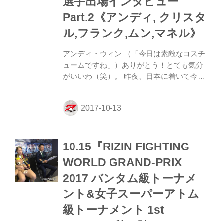
選手出場インタビュー
Part.2《アンディ, クリスタ
ル,フランク,ムン,マネル》
アンディ・ウィン （「今日は素敵なコスチ
ュームですね」）ありがとう！とても気分
がいいわ（笑）。 昨夜、日本に着いて今は
とても疲れています。時差もあるし、これ
から試合に向けて調整していきます。 前回
の山本美憂戦ではアメリカのファンが凄く
心配していて、私が勝つチャンスが少なか
ったと思われていたけど、勝てて嬉しかっ
10.15『RIZIN FIGHTING
た。RENAはビッグスターでアメリカでも
人気があるけど、私が優勝するために彼女
WORLD GRAND-PRIX
に勝たなければいけない。たしかにRENA
2017 バンタム級トーナメ
はグレートでタフなファイターだと思うけ
ど、私はファンをがっかりさせたくない。
ント&女子スーパーアトム
前回と同じトレーニングを積んできまし
級トーナメント 1st
た。RENAは全体的に能力が高いと思うけ