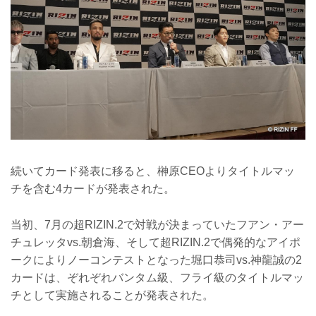
JR埼京線「北与野」駅から徒歩7分
たまアリ△タウン ー キテ、ミテ、ジッカ
ン
「たまアリ△タウン」のサイトです。
「さいたまスーパーアリーナ」、「けや
きひろば」、「TO...
続いてカード発表に移ると、榊原CEOよりタイトルマッ
チを含む4カードが発表された。
当初、7月の超RIZIN.2で対戦が決まっていたフアン・アー
チュレッタvs.朝倉海、そして超RIZIN.2で偶発的なアイポ
ークによりノーコンテストとなった堀口恭司vs.神龍誠の2
カードは、ぞれぞれバンタム級、フライ級のタイトルマッ
チとして実施されることが発表された。