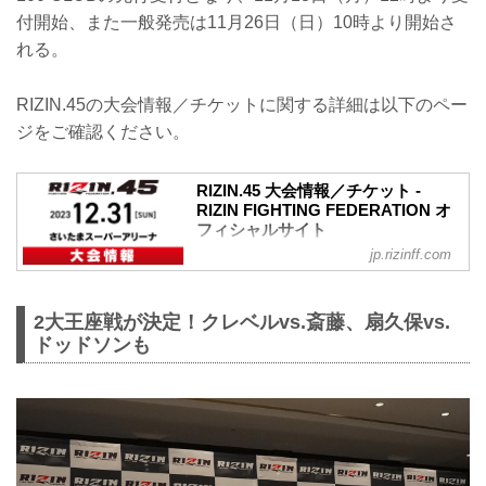
付開始、また一般発売は11月26日（日）10時より開始さ
れる。
RIZIN.45の大会情報／チケットに関する詳細は以下のペー
ジをご確認ください。
RIZIN.45 大会情報／チケット -
RIZIN FIGHTING FEDERATION オ
フィシャルサイト
jp.rizinff.com
RIZIN.45 大会概要
開催日時
2023年12月31日（日）12:00開場（予
2大王座戦が決定！クレベルvs.斎藤、扇久保vs.
定）/ 14:00開始（予定）
※開場・開始時間は予定です。決定次第
ドッドソンも
RIZIN FFオフィシャルサイトにてご案内
します。
会場
さいたまスーパーアリーナ
JR京浜東北線・JR上野東京ライン（宇都
宮線・高崎線）「さいたま新都心」駅か
ら徒歩3分