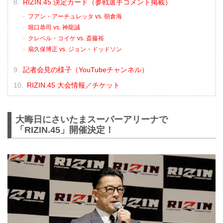
RIZIN.45 決定カード（参戦選手コメント掲載）
フアン・アーチュレッタ vs. 朝倉海
堀口恭司 vs. 神龍誠
クレベル・コイケ vs. 斎藤裕
扇久保博正 vs. ジョン・ドッドソン
記者会見の様子（YouTubeチャンネル）
RIZIN.45 大会情報／チケット
大晦日にさいたまスーパーアリーナで
「RIZIN.45」開催決定！