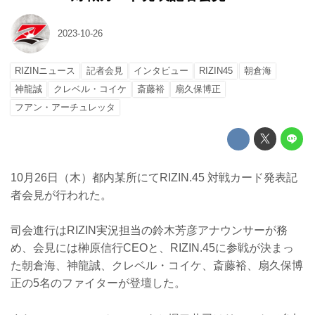
2023-10-26
RIZINニュース
記者会見
インタビュー
RIZIN45
朝倉海
神龍誠
クレベル・コイケ
斎藤裕
扇久保博正
フアン・アーチュレッタ
10月26日（木）都内某所にてRIZIN.45 対戦カード発表記
者会見が行われた。
司会進行はRIZIN実況担当の鈴木芳彦アナウンサーが務
め、会見には榊原信行CEOと、RIZIN.45に参戦が決まっ
た朝倉海、神龍誠、クレベル・コイケ、斎藤裕、扇久保博
正の5名のファイターが登壇した。