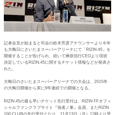
記者会見が始まると司会の鈴木芳彦アナウンサーより今年
も大晦日にさいたまスーパーアリーナにて「RIZIN.45」を
開催することが告げられ、続いて榊原信行CEOより現状
決定しているRIZIN.45に関するチケット情報などが発表さ
れた。
大晦日のさいたまスーパーアリーナでの大会は、2015年
の大晦日開催から実に9年連続での開催となる。
RIZIN.45の最も早いチケット先行受付は、RIZIN FFオフィ
シャルファンクラブサイト『強者ノ巣』会員、またRIZIN
100 CLUBの先行受付となり、11月13日（月）12時より受