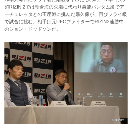
超RIZIN.2では朝倉海の欠場に代わり急遽バンタム級でア
ーチュレッタとの王座戦に挑んだ扇久保が、再びフライ級
で試合に挑む。相手は元UFCファイターでRIZIN2連勝中
のジョン・ドッドソンだ。