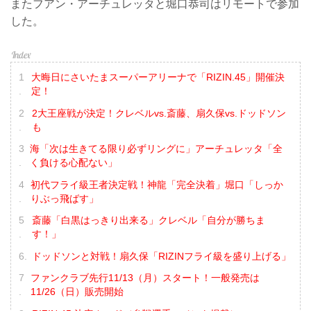
またフアン・アーチュレッタと堀口恭司はリモートで参加
した。
大晦日にさいたまスーパーアリーナで「RIZIN.45」開催決
定！
2大王座戦が決定！クレベルvs.斎藤、扇久保vs.ドッドソン
も
海「次は生きてる限り必ずリングに」アーチュレッタ「全
く負ける心配ない」
初代フライ級王者決定戦！神龍「完全決着」堀口「しっか
りぶっ飛ばす」
斎藤「白黒はっきり出来る」クレベル「自分が勝ちま
す！」
ドッドソンと対戦！扇久保「RIZINフライ級を盛り上げる」
ファンクラブ先行11/13（月）スタート！一般発売は
11/26（日）販売開始