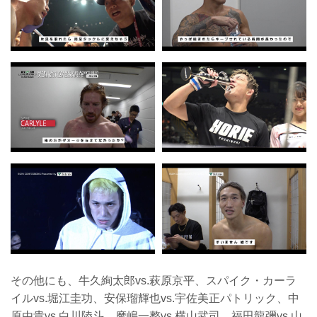
その他にも、牛久絢太郎vs.萩原京平、スパイク・カーラ
イルvs.堀江圭功、安保瑠輝也vs.宇佐美正パトリック、中
原由貴vs.白川陸斗、摩嶋一整vs.横山武司、福田龍彌vs.山