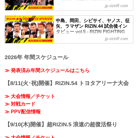
金原 メイ...
試合後インタビュー vol.3 / RIZIN.44
FEDERATION オフィシャルサイト
牛久 本当に、環境を変えての1発目の試
jp.rizinff.com
youtu.be
合で勝つことができて嬉しいというより
9月24日（日）にさいたまスーパーアリー
堀江圭功「ライト級で一番を目指してや
ホッとしている気持ちが一番強いです。
ナにて開催されたRIZIN.44の出場選手た
っていきたい」
中島、岡田、シビサイ、ヤノス、征
ーー環境を変えたことは今回の試合...
ちの試合後インタビューを公開！
矢、ラマザン RIZIN.44 試合後イン
ーー試合後の率直な感想をお聞かせいた
YouTubeで見る
タビュー vol.5 - RIZIN FIGHTING
だけますか。
試合後インタビュー vol.2 / RIZIN.44
FEDERATION オフィシャルサイト
堀江 強いカーライル選手に勝ててめちゃ
jp.rizinff.com
youtu.be
くちゃ嬉しいです。
9月24日（日）にさいたまスーパーアリー
中原由貴「なんとか踏みとどまったの
ーーライト級に転向して1戦目ですが手応
ナにて開催されたRIZIN.44の出場選手た
で、上位を突き上げにいきたい」
えは？
2026年 年間スケジュール
ちの試合後インタビューを公開！
ーー試合後の率直な感想をお聞かせいた
堀江 まず自分が元気で動けたというのが
YouTubeで見る
だけますか。
一番あって。カーライル選手のフィジカ
試合後インタビュー vol.1 / RIZIN.44
≫ 発表済み年間スケジュールはこちら
中原 ホッとしました！それに尽きます。
ル...
youtu.be
ーー試合前に苦戦すると考えていた等、
中島太一「RIZINのバンタム級チャンピオ
何か要因がありますか？
【8/11(火･祝)開催】RIZIN.54 トヨタアリーナ大会
ンになります」
中原 連敗は許されないなとはずっと考え
ーー試合後の率直な感想をお聞かせくだ
ていて、前回負けた時から。周...
≫ 大会情報／チケット
さい。
≫ 対戦カード
中島 （相手の）膝を蹴っちゃったんで足
が痛いです。
≫ PPV配信情報
ーーグラウンド状態の膝や踏みつけ、サ
ッカーキックなどRIZINルールを活用して
【9/10(木)開催】超RIZIN.5 浪速の超復活祭り
いましたが、それは最初からやろうと決
めていたのです...
≫ 大会情報／チケット