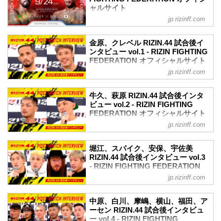
ャルサイト
jp.rizinff.com
第10試合／クレベル・コイケ vs. 金原正
徳
RIZIN MMAルール：5分 3R（66.0kg）
金原、クレベル RIZIN.44 試合後イ
（LOSE）クレベル・コイケ vs. 金原正徳
ンタビュー vol.1 - RIZIN FIGHTING
（WIN）
FEDERATION オフィシャルサイト
3R 判定（0-3）
jp.rizinff.com
9月24日（日）にさいたまスーパーアリー
≫ 試合結果詳細
ナにて開催されたRIZIN.44の出場選手た
第9試合／牛久絢太郎 vs. 萩原京平
ちの試合後インタビューを公開！
牛久、萩原 RIZIN.44 試合後インタ
RIZIN MMAルール：5分 3R（66.0kg）
YouTubeで見る
ビュー vol.2 - RIZIN FIGHTING
（WIN）牛久絢太郎 vs. 萩原京平
クレベル・コイケ & 金原正徳 試合後イン
FEDERATION オフィシャルサイト
（LOSE）
タビュー / RIZIN.44
3R 判定（3-0）
jp.rizinff.com
9月24日（日）にさいたまスーパーアリー
youtu.be
≫ 試合結果詳細
ナにて開催されたRIZIN.44の出場選手た
金原正徳「やっと終わったなっていうの
第8試合／スパイク・カーライル vs. 堀江
ちの試合後インタビューを公開！
堀江、スパイク、安保、宇佐美
が第一の感想」
圭功
YouTubeで見る
RIZIN.44 試合後インタビュー vol.3
ーー試合後の率直な感想をお聞かせいた
RIZIN MMAルール：5分 3R（71.0kg）
牛久絢太郎 & 萩原京平 試合後インタビュ
- RIZIN FIGHTING FEDERATION
だけますか。
（L...
ー / RIZIN.44
オフィシャルサイト
金原 ああ、やっと終わったなっていうの
jp.rizinff.com
youtu.be
が第一の感想です。まあ、よかったで
9月24日（日）にさいたまスーパーアリー
牛久絢太郎「環境を変えての1発目の試合
す。はい。
ナにて開催されたRIZIN.44の出場選手た
中原、白川、摩嶋、横山、福田、ア
で勝つことができてホッとしている」
ーー勝利してリング上から見た観客席は
ちの試合後インタビューを公開！
ーセン RIZIN.44 試合後インタビュ
ーー試合後の率直な感想をお聞かせいた
どんな印象だったでしょうか。
YouTubeで見る
ー vol.4 - RIZIN FIGHTING
だけますか。