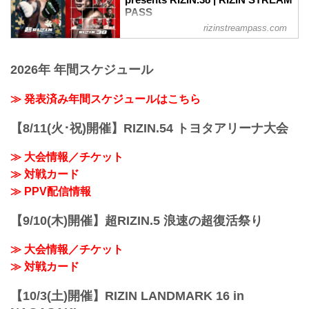
「今回の会見で2つ、大きな発表がありま
さいたまスーパーアリーナ
PASS
す」と話し、1つ目の発表として、「本日
J...
rizinstreampass.com
超RIZIN / 湘南美容クリニック presents
から、来年ハワイで行われるRIZINの国
RIZIN.38 イベント概要・チケット情報
際...
2026年 年間スケジュール
≫ 発表済み年間スケジュールはこちら
【8/11(火･祝)開催】RIZIN.54 トヨタアリーナ大会
≫ 大会情報／チケット
≫ 対戦カード
≫ PPV配信情報
【9/10(木)開催】超RIZIN.5 浪速の超復活祭り
≫ 大会情報／チケット
≫ 対戦カード
【10/3(土)開催】RIZIN LANDMARK 16 in