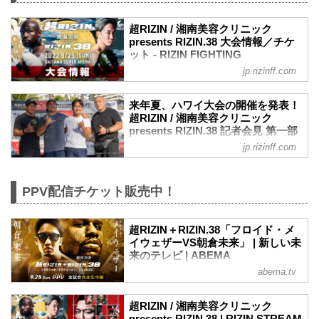
超RIZIN / 湘南美容クリニック
presents RIZIN.38 大会情報／チケ
ット - RIZIN FIGHTING
FEDERATION オフィシャルサイト
jp.rizinff.com
大会概要
名称
来年夏、ハワイ大会の開催を発表！
超RIZIN / 湘南美容クリニック presents
超RIZIN / 湘南美容クリニック
RIZIN.38
presents RIZIN.38 記者会見 第一部
日時
- RIZIN FIGHTING FEDERATION
jp.rizinff.com
2022年9月25日（日）10:30開場 / 12:00開
オフィシャルサイト
始
日本時間8月31日（水）、ハワイ・ワイキ
※RIZIN.38は超RIZIN終了後、1時間の休
キビーチにて記者会見が行われた。会見
PPV配信チケット販売中！
憩を挟んで開始いたします。尚15:00開始
の第一部では、ハワイで今後行う様々な
予定ですが、イベントの進行により前後
試みに関しての発表がなされた。
する場合がございます。予めご了承くだ
会見第一部には榊原信行CEO、エンセン
超RIZIN＋RIZIN.38「フロイド・メ
さい。
イウェザーVS朝倉未来」 | 新しい未
井上氏、イーゲン井上氏、そしてBJ・ペ
終了予定時間
来のテレビ | ABEMA
ン氏が登壇した。
20:00〜21:00頃
来年夏、ハワイ大会を開催！榊原「国際
abema.tv
ボクシング世界5階級制覇のフロイド・メ
※試合内容、イベント進行によって終了
的なイベントの準備に入る」
イウェザーと朝倉未来が9月25日さいたま
予定時間が前後することがありますので
登壇した榊原CEOは現地ハワイのマスコ
スーパーアリーナで開催さ… 出演者は、
ご了承ください。
超RIZIN / 湘南美容クリニック
ミに向け英語で自己紹介と挨拶をすると
フロイド・メイウェ…です。
会場
presents RIZIN.38 | RIZIN STREAM