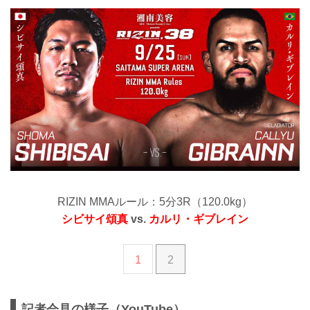
RIZIN MMAルール：5分3R（120.0kg）
シビサイ頌真
vs.
カルリ・ギブレイン
1
2
記者会見の様子（YouTube）