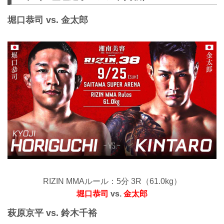
堀口恭司 vs. 金太郎
RIZIN MMAルール：5分 3R（61.0kg）
堀口恭司
vs.
金太郎
萩原京平 vs. 鈴木千裕