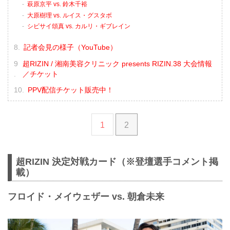
萩原京平 vs. 鈴木千裕
大原樹理 vs. ルイス・グスタボ
シビサイ頌真 vs. カルリ・ギブレイン
記者会見の様子（YouTube）
超RIZIN / 湘南美容クリニック presents RIZIN.38 大会情報
／チケット
PPV配信チケット販売中！
1
2
超RIZIN 決定対戦カード（※登壇選手コメント掲
載）
フロイド・メイウェザー vs. 朝倉未来