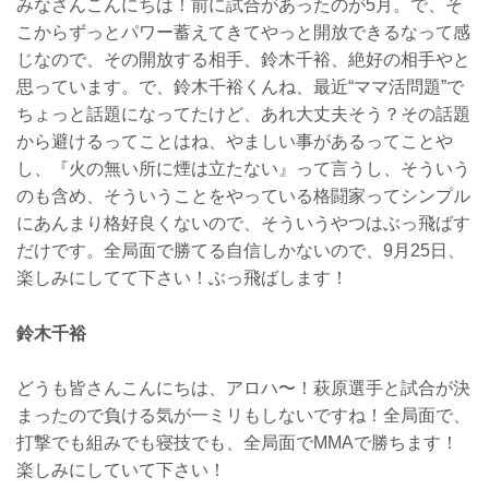
みなさんこんにちは！前に試合があったのが5月。で、そ
こからずっとパワー蓄えてきてやっと開放できるなって感
じなので、その開放する相手、鈴木千裕、絶好の相手やと
思っています。で、鈴木千裕くんね、最近“ママ活問題”で
ちょっと話題になってたけど、あれ大丈夫そう？その話題
から避けるってことはね、やましい事があるってことや
し、『火の無い所に煙は立たない』って言うし、そういう
のも含め、そういうことをやっている格闘家ってシンプル
にあんまり格好良くないので、そういうやつはぶっ飛ばす
だけです。全局面で勝てる自信しかないので、9月25日、
楽しみにしてて下さい！ぶっ飛ばします！
鈴木千裕
どうも皆さんこんにちは、アロハ〜！萩原選手と試合が決
まったので負ける気が一ミリもしないですね！全局面で、
打撃でも組みでも寝技でも、全局面でMMAで勝ちます！
楽しみにしていて下さい！