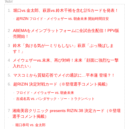
堀口vs.金太郎、萩原vs.鈴木千裕を含む計5カードを発表！
超RIZIN フロイド・メイウェザー vs. 朝倉未来 開始時間目安
ABEMAをメインプラットフォームに全試合生配信！PPV販
売開始！
鈴木「負ける気が一ミリもしない」萩原「ぶっ飛ばしま
す！」
メイウェザーvs.未来、再び対峙！未来「顔面に強烈な一撃
入れたい」
マスコミから質疑応答でメイの通訳に…平本蓮 登場？！
超RIZIN 決定対戦カード（※登壇選手コメント掲載）
フロイド・メイウェザー vs. 朝倉未来
吉成名高 vs. バンダサック・ソー・トラクンペット
湘南美容クリニック presents RIZIN.38 決定カード（※登壇
選手コメント掲載）
堀口恭司 vs. 金太郎