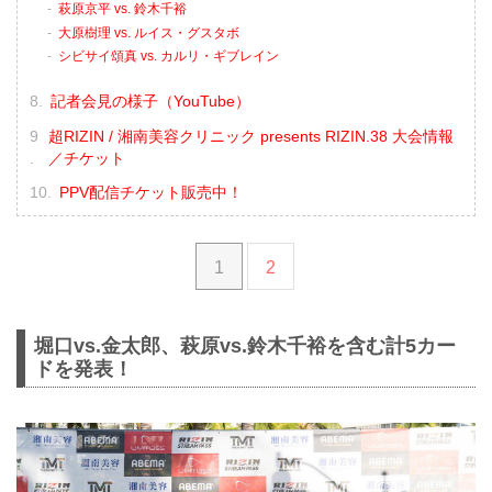
萩原京平 vs. 鈴木千裕
大原樹理 vs. ルイス・グスタボ
シビサイ頌真 vs. カルリ・ギブレイン
記者会見の様子（YouTube）
超RIZIN / 湘南美容クリニック presents RIZIN.38 大会情報
／チケット
PPV配信チケット販売中！
1
2
堀口vs.金太郎、萩原vs.鈴木千裕を含む計5カー
ドを発表！