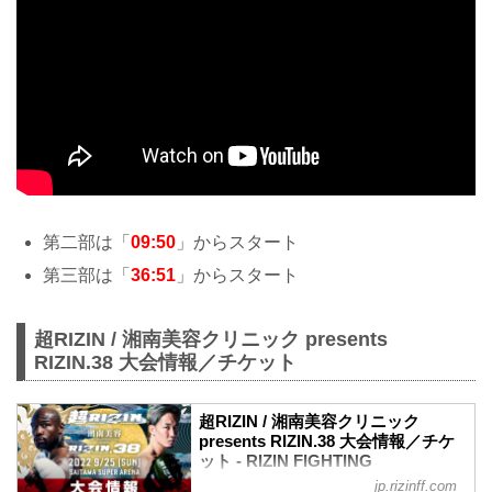
第二部は「
09:50
」からスタート
第三部は「
36:51
」からスタート
超RIZIN / 湘南美容クリニック presents
RIZIN.38 大会情報／チケット
超RIZIN / 湘南美容クリニック
presents RIZIN.38 大会情報／チケ
ット - RIZIN FIGHTING
FEDERATION オフィシャルサイト
jp.rizinff.com