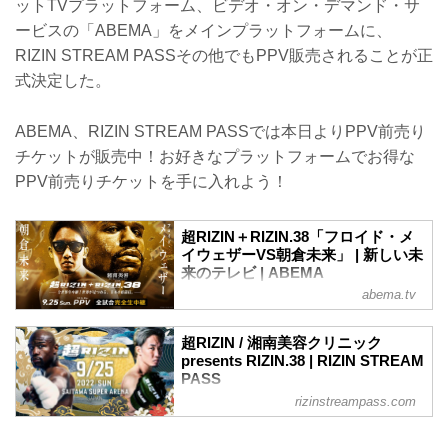
ットTVプラットフォーム、ビデオ・オン・デマンド・サ
ービスの「ABEMA」をメインプラットフォームに、
RIZIN STREAM PASSその他でもPPV販売されることが正
式決定した。
ABEMA、RIZIN STREAM PASSでは本日よりPPV前売り
チケットが販売中！お好きなプラットフォームでお得な
PPV前売りチケットを手に入れよう！
超RIZIN＋RIZIN.38「フロイド・メ
イウェザーVS朝倉未来」 | 新しい未
来のテレビ | ABEMA
abema.tv
ボクシング世界5階級制覇のフロイド・メ
イウェザーと朝倉未来が9月25日さいたま
スーパーアリーナで開催さ… 出演者は、
超RIZIN / 湘南美容クリニック
フロイド・メイウェ…です。
presents RIZIN.38 | RIZIN STREAM
PASS
rizinstreampass.com
超RIZIN / 湘南美容クリニック presents
RIZIN.38 イベント概要・チケット情報