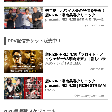
大会概要
名称
来年夏、ハワイ大会の開催を発表！
超RIZIN / 湘南美容クリニック presents
超RIZIN / 湘南美容クリニック
RIZIN.38
presents RIZIN.38 記者会見 第一部
日時
- RIZIN FIGHTING FEDERATION
jp.rizinff.com
2022年9月25日（日）10:30開場 / 12:00開
オフィシャルサイト
始
日本時間8月31日（水）、ハワイ・ワイキ
※RIZIN.38は超RIZIN終了後、1時間の休
キビーチにて記者会見が行われた。会見
PPV配信チケット販売中！
憩を挟んで開始いたします。尚15:00開始
の第一部では、ハワイで今後行う様々な
予定ですが、イベントの進行により前後
試みに関しての発表がなされた。
する場合がございます。予めご了承くだ
会見第一部には榊原信行CEO、エンセン
超RIZIN＋RIZIN.38「フロイド・メ
さい。
イウェザーVS朝倉未来」 | 新しい未
井上氏、イーゲン井上氏、そしてBJ・ペ
終了予定時間
来のテレビ | ABEMA
ン氏が登壇した。
20:00〜21:00頃
来年夏、ハワイ大会を開催！榊原「国際
abema.tv
ボクシング世界5階級制覇のフロイド・メ
※試合内容、イベント進行によって終了
的なイベントの準備に入る」
イウェザーと朝倉未来が9月25日さいたま
予定時間が前後することがありますので
登壇した榊原CEOは現地ハワイのマスコ
スーパーアリーナで開催さ… 出演者は、
ご了承ください。
超RIZIN / 湘南美容クリニック
ミに向け英語で自己紹介と挨拶をすると
フロイド・メイウェ…です。
会場
presents RIZIN.38 | RIZIN STREAM
「今回の会見で2つ、大きな発表がありま
さいたまスーパーアリーナ
PASS
す」と話し、1つ目の発表として、「本日
J...
rizinstreampass.com
超RIZIN / 湘南美容クリニック presents
から、来年ハワイで行われるRIZINの国
RIZIN.38 イベント概要・チケット情報
際...
2026年 年間スケジュール