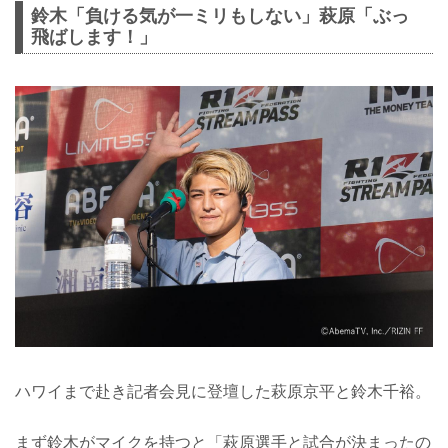
鈴木「負ける気が一ミリもしない」萩原「ぶっ
飛ばします！」
ハワイまで赴き記者会見に登壇した萩原京平と鈴木千裕。
まず鈴木がマイクを持つと「萩原選手と試合が決まったの