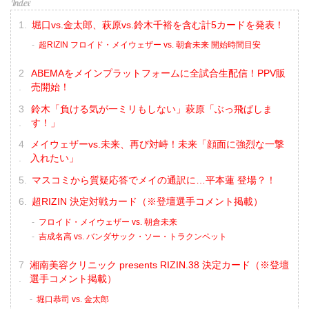
堀口vs.金太郎、萩原vs.鈴木千裕を含む計5カードを発表！
超RIZIN フロイド・メイウェザー vs. 朝倉未来 開始時間目安
ABEMAをメインプラットフォームに全試合生配信！PPV販
売開始！
鈴木「負ける気が一ミリもしない」萩原「ぶっ飛ばしま
す！」
メイウェザーvs.未来、再び対峙！未来「顔面に強烈な一撃
入れたい」
マスコミから質疑応答でメイの通訳に…平本蓮 登場？！
超RIZIN 決定対戦カード（※登壇選手コメント掲載）
フロイド・メイウェザー vs. 朝倉未来
吉成名高 vs. バンダサック・ソー・トラクンペット
湘南美容クリニック presents RIZIN.38 決定カード（※登壇
選手コメント掲載）
堀口恭司 vs. 金太郎