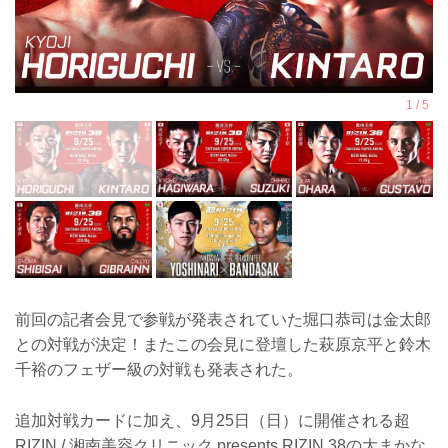
前回の記者会見で参戦が発表されていた堀口恭司は金太郎
との対戦が決定！またこの会見に登壇した萩原京平と鈴木
千裕のフェザー級の対戦も発表された。
追加対戦カードに加え、9月25日（日）に開催される超
RIZIN / 湘南美容クリニック presents RIZIN.38の大まかな