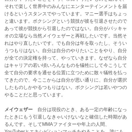
それで楽しく世界中のみんなにエンターテインメントを届
けるというスタンスでやっています。マニー選手はちょっ
と違います。ボクシングという競技が彼を引退させたので
あって彼が競技から引退したのではない。自分がパッキャ
オの立場なら当然メイウェザーと再戦したいです。当然そ
れはやり直したいです。でも自分は年を取ったし、そうい
うつもりはない。自分は自分のやりたいことをやり、自分
が全ての決定権を持って、やっていきます。なぜなら自分
はキャリアの若い頃いろんなものを犠牲にして今こうして
全て自分の要求を通せる位置に立つために散々犠牲を払っ
てきたので、今ここからは自分が思い通りに、自分が選択
したものしかやるつもりはない。ボクシングは若いやつの
やることだと思っています。
メイウェザー
自分は現役のとき、ある一定の年齢になっ
たときにもう引退しなきゃいけないなと確信した時期があ
るんです。そしてMMAファイターや年上の人間、
YouTuberとエキシビションマッチをやることを、誰にも