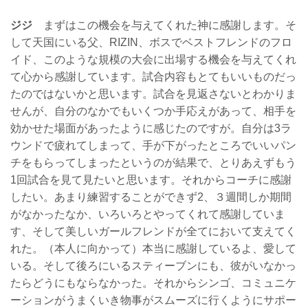
ジジ
まずはこの機会を与えてくれた神に感謝します。そ
して天国にいる父、RIZIN、ボスでベストフレンドのフロ
イド、このような規模の大会に出場する機会を与えてくれ
て心から感謝しています。試合内容もとてもいいものだっ
たのではないかと思います。試合を見返さないとわかりま
せんが、自分のなかでもいくつか手応えがあって、相手を
効かせた場面があったように感じたのですが。自分は3ラ
ウンドで疲れてしまって、手が下がったところでいいパン
チをもらってしまったというのが結果で、とりあえずもう
1回試合を見て見たいと思います。それからコーチに感謝
したい。あまり練習することができず2、３週間しか期間
がなかったなか、いろいろとやってくれて感謝していま
す、そして美しいガールフレンドが全てにおいて支えてく
れた。（本人に向かって）本当に感謝しているよ、愛して
いる。そして後ろにいるスティーブンにも、彼がいなかっ
たらどうにもならなかった。それからシンゴ、コミュニケ
ーションがうまくいき物事がスムーズに行くようにサポー