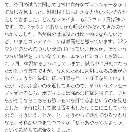
て、今回の試合に関しては常に自分がプレッシャーをかけ
て反応を見ました。対戦相手はおおきな力強いパンチをか
えしてきました。どんなファイターも1ラウンド目は強い
です。で、2ラウンドあたりから呼吸がみだれてきたのが
わかりました。当然自分は現役とは比べ物にならないけ
ど、いまもコンディションは最高だと思っています。12ラ
ウンドのためのつらい練習はやっていませんが、そういう
つらい練習をしていなくても、エキシビションでも週に、
2、3回、練習するようにしています。試合中に真剣になっ
たかという質問ですが、なんのために真剣になる必要があ
るでしょうか？最初、軽い打撃を当てて様子を見ていまし
たが、だいぶ強いのを返してきたので、そういうメッセー
ジを受けるなら、ボディにには強めの打撃を当てて、そち
らがそうならこちらも強いものを打てるよというのを見せ
ました。それに対して彼は舌を出したりにこにこしていた
ので、そういうことか、と。そうやって遊んでやるつもり
なら、それがいつまでつづくか「じゃあやってみようか」
という気持ちで試合をしました。