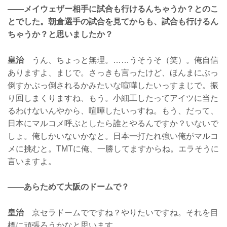
——メイウェザー相手に試合も行けるんちゃうか？とのこ
とでした。朝倉選手の試合を見てからも、試合も行けるん
ちゃうか？と思いましたか？
皇治
うん、ちょっと無理。……うそうそ（笑）。俺自信
ありますよ、まじで。さっきも言ったけど、ほんまにぶっ
倒すかぶっ倒されるかみたいな喧嘩したいっすまじで。振
り回しまくりますね、もう。小細工したってアイツに当た
るわけないんやから、喧嘩したいっすね。もう、だって、
日本にマルコメ呼ぶとしたら誰とやるんですか？いないで
しょ。俺しかいないかなと。日本一打たれ強い俺がマルコ
メに挑むと。TMTに俺、一勝してますからね。エラそうに
言いますよ。
——あらためて大阪のドームで？
皇治
京セラドームでですね？やりたいですね。それを目
標に頑張ろうかなと思います。