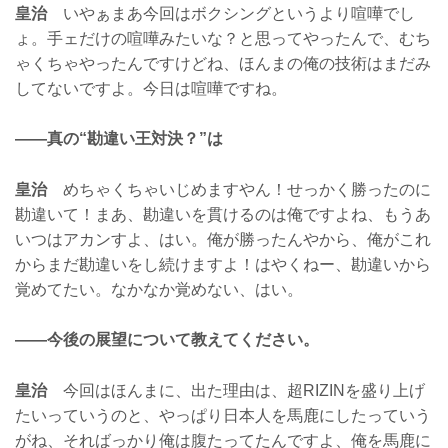
皇治
いやぁまあ今回はボクシングというより喧嘩でし
ょ。手ェだけの喧嘩みたいな？と思ってやったんで、むち
ゃくちゃやったんですけどね、ほんまの俺の技術はまだみ
してないですよ。今日は喧嘩ですね。
——真の“勘違い王対決？”は
皇治
めちゃくちゃいじめますやん！せっかく勝ったのに
勘違いて！まあ、勘違いを貫けるのは俺ですよね、もうあ
いつはアカンすよ、はい。俺が勝ったんやから、俺がこれ
からまだ勘違いをし続けますよ！はやくねー、勘違いから
覚めてたい。なかなか覚めない、はい。
——今後の展望について教えてください。
皇治
今回はほんまに、出た理由は、超RIZINを盛り上げ
たいっていうのと、やっぱり日本人を馬鹿にしたっていう
がね、そればっかり俺は腹たってたんですよ、俺を馬鹿に