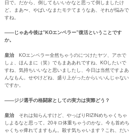
日で。だから、倒してもいいかなと思って倒しましたけ
ど。まあ〜、やばいなまたモテてまうなあ、それが悩みで
すね。
——じゃあ今後は”KOエンペラー”復活ということです
か。
皇治
KOエンペラー全然ちゃうのにつけたヤツ、アホで
しょ、ほんまに（笑）でもまああれですね、KOしたいで
すね、気持ちいいなと思いましたし、今日は当然ですよあ
んなもん。せやけどね、盛り上がったからいいんじゃない
ですか。
——ジジ選手の格闘家としての実力は実際どう？
皇治
それは知らんすけど、やっぱりRIZINめちゃくちゃ
しよるなと思って。20キロ体重ちゃうのかな。今も首めち
ゃくちゃ痺れてますもん。殺す気ちゃいます？これ、だい