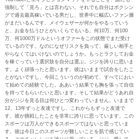
強制して「見ろ」とは言わない。それでも自分はボクシン
グで過去最高稼いでいる男だし、世界中に幅広いファン層
がまだいるんです。メイウェザーが何かをやるっていう
と、お金を払うひとがいくらでもいる。何10万、何100
万、何1000万ドルというオファーをこの状態でまだ受け
ているのです。なのになぜリスクを負って、厳しい相手と
やらなくてはいけないのでしょうか。もっとラクしてお金
を稼ぐっていう選択肢を自分は選ぶ。ジジを誇りに思いま
す。よく頑張ったと思います。彼はいままで試合をしたこ
とがないですし、今回こういうのが初めて、すべてにおい
て始めての経験でした。ああいう結果でも胸を張って自信
を持ってもらいたいと思います。そして結果がどうあれ自
分がジジを見る目は何ひとつ変わっていません。いままで
12、13年ずっと友達ですし、これからもずっと友達で
す。彼が挑戦したことを非常に誇りに思っています。この
スポーツは万人ができるスポーツではないと思っていま
す。彼は今日このスポーツが難しいことを肌で感じてい