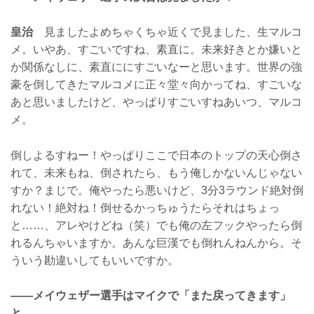
皇治
見ましたよめちゃくちゃ近くで見ました、生マルコ
メ。いやあ、すごいですね、素直に。未来好きとか嫌いと
か関係なしに、素直ににすごいなーと思います。世界の強
豪を倒してきたマルコメに正々堂々向かってね、すごいな
あと思いましたけど、やっぱりすごいすねあいつ、マルコ
メ。
倒しよるすねー！やっぱりここで日本のトップの天心倒さ
れて、未来もね、倒されたら、もう俺しかないんじゃない
すか？まじで。俺やったら悪いけど、3分3ラウンド絶対倒
れない！絶対ね！倒せるかっちゅうたらそれはちょっ
と……、アレやけどね（笑）でも俺の左フックやったら倒
れるんちゃいますか。あんな巨漢でも倒れんねんから。そ
ういう勘違いしてもいいですか。
——メイウェザー選手はマイクで「また戻ってきます」
と……