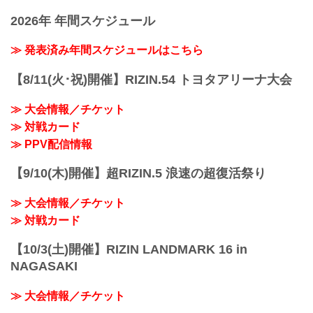
presents RIZIN LANDMARK vol.1
Yogibo presents RIZIN.31
youtu.be
2026年 年間スケジュール
日時
——現在の心境はいかがですか？
2021年10月24日（日）12:30開場（予
萩原 すごいワクワクしているというの
定）/ 14:00開始（予定）
≫ 発表済み年間スケジュールはこちら
と、早く試合がしたいなという...
※開場・開始時間は予定です。決定次第
RIZIN FFオフィシャルサイトにてご案内
【8/11(火･祝)開催】RIZIN.54 トヨタアリーナ大会
します。
終了予定時間
≫ 大会情報／チケット
19:00〜20:00頃
≫ 対戦カード
※試合内容、イベント進行によって終了
予定時間が前後することがありますので
≫ PPV配信情報
ご了承ください。
会場
【9/10(木)開催】超RIZIN.5 浪速の超復活祭り
ぴあアリーナMM
≫ Googleマップで見る
≫ 大会情報／チケット
!1m18!1m12!1m3!1d3249.958551664571!.
..
≫ 対戦カード
【10/3(土)開催】RIZIN LANDMARK 16 in
NAGASAKI
≫ 大会情報／チケット