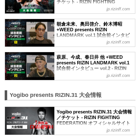
チケット - RIZIN FIGHTING
FEDERATION オフィシャルサイト
jp.rizinff.com
MOVIE
【Trailer】朝倉未来 vs. 萩原京平 /
朝倉未来、奥田啓介、鈴木博昭
+WEED presents RIZIN LANDMARK
+WEED presents RIZIN
vol.1
LANDMARK vol.1 試合前インタビ
youtu.be
ュー Vol.1 - RIZIN FIGHTING
jp.rizinff.com
大会概要
FEDERATION オフィシャルサイト
名称
朝倉未来、奥田啓介、鈴木博昭 +WEED
+WEED presents RIZIN LANDMARK
萩原、今成、春日井 他 +WEED
presents RIZIN LANDMARK vol.1 試合前
presents RIZIN LANDMARK vol.1
vol.1
インタビュー Vol.1
試合前インタビュー vol.2 - RIZIN
日時
2021年10月2日（土）に開催される
FIGHTING FEDERATION オフィシ
2021年10月2日（土）18:30開場 / 19:00開
jp.rizinff.com
+WEED presents RIZIN LANDMARK
ャルサイト
始
vol.1の、マスコミ向けインタビューの内
会場について
2021年10月2日（土）に開催される
容を公開！
※ご招待のお客様
+WEED presents RIZIN LANDMARK
Yogibo presents RIZIN.31 大会情報
大会前に各選手のインタビューをチェッ
ご応募時にご入力いただいたメールアド
vol.1の、マスコミ向けインタビューの内
クしよう！
レスへ、9月27日にお送りしております。
容を公開！
朝倉未来「敢えて俺が根性で上回りた
※ご購入のお客様
大会前に各選手のインタビューをチェッ
Yogibo presents RIZIN.31 大会情報
い」
「『RIZIN LANDMARK vol.1』来場者情
／チケット - RIZIN FIGHTING
クしよう！
朝倉未来 試合前インタビュー / +WEED
報...
FEDERATION オフィシャルサイト
萩原京平「打撃で倒してパウンド打ち込
presents RIZIN LANDMARK vol.1
んでレフェリーストップのイメージ」
jp.rizinff.com
大会概要
youtu....
萩原京平 試合前インタビュー / +WEED
名称