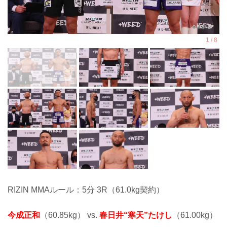
RIZIN MMAルール：5分 3R（61.0kg契約）
今成正和
（60.85kg） vs.
春日井“寒天”たけし
（61.00kg）