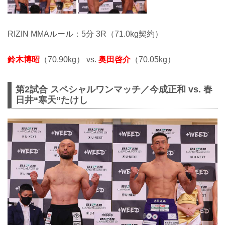
RIZIN MMAルール：5分 3R（71.0kg契約）
鈴木博昭
（70.90kg） vs.
奥田啓介
（70.05kg）
第2試合 スペシャルワンマッチ／今成正和 vs. 春
日井“寒天”たけし