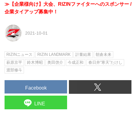
≫【企業様向け】大会、RIZINファイターへのスポンサー /
企業タイアップ募集中！
2021-10-01
RIZINニュース
RIZIN LANDMARK
計量結果
朝倉未来
萩原京平
鈴木博昭
奥田啓介
今成正和
春日井“寒天”たけし
渡部修斗
Facebook
LINE