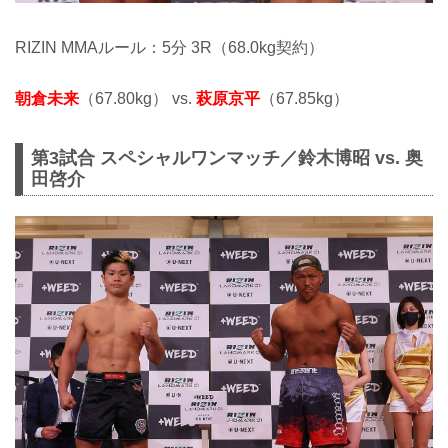
RIZIN MMAルール：5分 3R（68.0kg契約）
朝倉未来
（67.80kg） vs.
萩原京平
（67.85kg）
第3試合 スペシャルワンマッチ／鈴木博昭 vs. 奥
田啓介