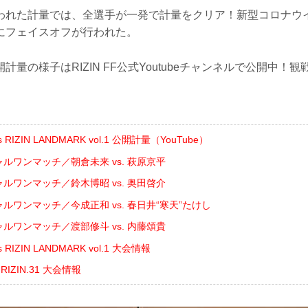
われた計量では、全選手が一発で計量をクリア！新型コロナウ
にフェイスオフが行われた。
計量の様子はRIZIN FF公式Youtubeチャンネルで公開中！
ts RIZIN LANDMARK vol.1 公開計量（YouTube）
ャルワンマッチ／朝倉未来 vs. 萩原京平
ャルワンマッチ／鈴木博昭 vs. 奥田啓介
ャルワンマッチ／今成正和 vs. 春日井“寒天”たけし
ャルワンマッチ／渡部修斗 vs. 内藤頌貴
ts RIZIN LANDMARK vol.1 大会情報
ts RIZIN.31 大会情報