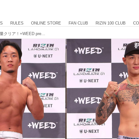
US
RULES
ONLINE STORE
FAN CLUB
RIZIN 100 CLUB
CO
朝倉未来、萩原京平含む、全選手が計量クリア！+WEED presents RIZIN LANDMARK vol.1 計量結果