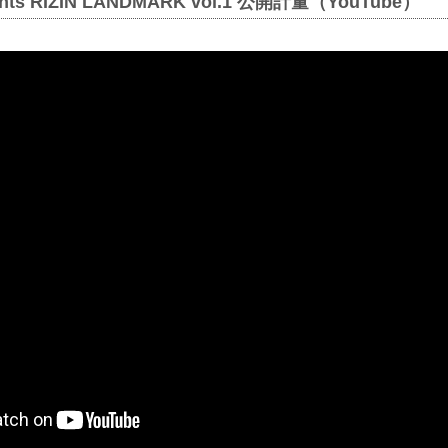
ents RIZIN LANDMARK vol.1 公開計量（YouTube）