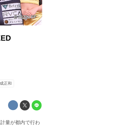
ED
成正和
1の公開計量が都内で行わ