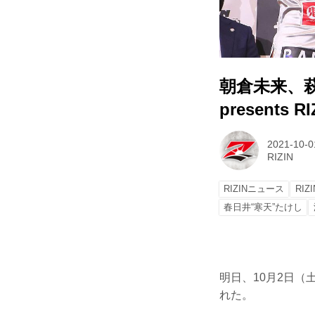
朝倉未来、
presents 
2021-10-0
RIZIN
RIZINニュース
RIZ
春日井“寒天”たけし
明日、10月2日（土）
れた。