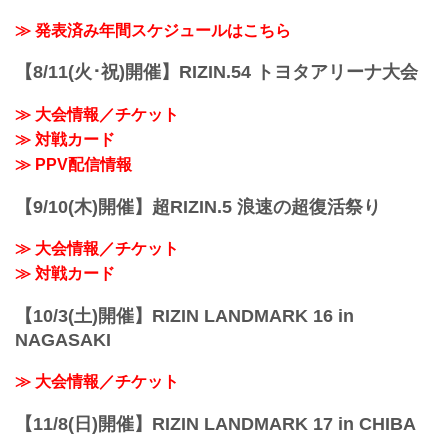
（WIN）朝倉未来 vs. 萩原京平（LOSE）
3R 判定 （3-0）
≫ 発表済み年間スケジュールはこちら
≫ 試合結果詳細
第3試合／スペシャルワンマッチ 鈴木博
【8/11(火･祝)開催】RIZIN.54 トヨタアリーナ大会
昭 vs. 奥田啓介
RIZIN MMAルール：5分 3R（71.0kg）
≫ 大会情報／チケット
（WIN）鈴木博昭 vs. 奥田啓介（LOSE）
≫ 対戦カード
1R 1分42秒 TKO（レフェリーストップ：
グラウンドパンチ）
≫ PPV配信情報
≫ 試合結果詳細
第2試合／スペシャルワンマッチ 今成正
【9/10(木)開催】超RIZIN.5 浪速の超復活祭り
和...
≫ 大会情報／チケット
≫ 対戦カード
【10/3(土)開催】RIZIN LANDMARK 16 in
NAGASAKI
≫ 大会情報／チケット
【11/8(日)開催】RIZIN LANDMARK 17 in CHIBA