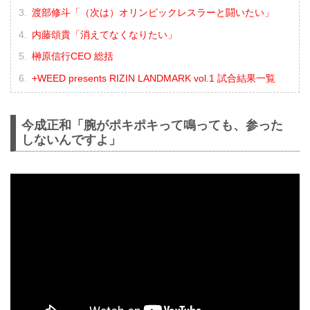
渡部修斗「（次は）オリンピックレスラーと闘いたい」
内藤頌貴「消えてなくなりたい」
榊原信行CEO 総括
+WEED presents RIZIN LANDMARK vol.1 試合結果一覧
今成正和「腕がポキポキって鳴っても、参った
しないんですよ」