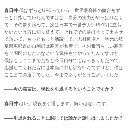
春日井
僕はずっとUFCっていう、世界最高峰の舞台をず
っと目指していたんですけど、自分の実力がやっぱりなく
て、その夢を諦めて、次は日本で一番デカいRIZINに立ち
たいという方に切り替えて、それでその夢は叶って出させ
て頂いて、もっともっと活躍して、志村道場と、地元の岐
阜県恵那市の山岡町は寒天が名産で、その素晴らしい寒天
を全国区にしたいなという気持ちでやってたんですけど、
僕はもうここまでだなと今日自分でもはっきりしたので、
応援してくれた皆には本当に申し訳ないんですけど、僕は
ここまでの選手でした。今までありがとうございました。
——今の発言は、現役を引退するということですか？
春日井
はい、現役を引退します。悔いはないです。
——引退されることに関しては誰かと話しはしましたか？