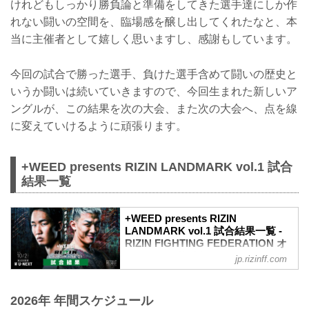
けれどもしっかり勝負論と準備をしてきた選手達にしか作
れない闘いの空間を、臨場感を醸し出してくれたなと、本
当に主催者として嬉しく思いますし、感謝もしています。
今回の試合で勝った選手、負けた選手含めて闘いの歴史と
いうか闘いは続いていきますので、今回生まれた新しいア
ングルが、この結果を次の大会、また次の大会へ、点を線
に変えていけるように頑張ります。
+WEED presents RIZIN LANDMARK vol.1 試合
結果一覧
+WEED presents RIZIN
LANDMARK vol.1 試合結果一覧 -
RIZIN FIGHTING FEDERATION オ
フィシャルサイト
jp.rizinff.com
第4試合／スペシャルワンマッチ 朝倉未
来 vs. 萩原京平
2026年 年間スケジュール
RIZIN MMAルール：5分 3R（68.0kg）