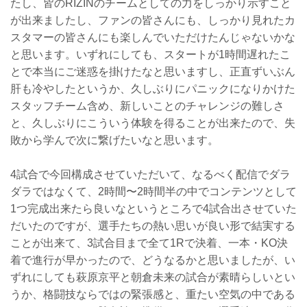
たし、皆のRIZINのチームとしての力をしっかり示すこと
が出来ましたし、ファンの皆さんにも、しっかり見れたカ
スタマーの皆さんにも楽しんでいただけたんじゃないかな
と思います。いずれにしても、スタートが1時間遅れたこ
とで本当にご迷惑を掛けたなと思いますし、正直ずいぶん
肝も冷やしたというか、久しぶりにパニックになりかけた
スタッフチーム含め、新しいことのチャレンジの難しさ
と、久しぶりにこういう体験を得ることが出来たので、失
敗から学んで次に繋げたいなと思います。
4試合で今回構成させていただいて、なるべく配信でダラ
ダラではなくて、2時間〜2時間半の中でコンテンツとして
1つ完成出来たら良いなというところで4試合出させていた
だいたのですが、選手たちの熱い思いが良い形で結実する
ことが出来て、3試合目まで全て1Rで決着、一本・KO決
着で進行が早かったので、どうなるかと思いましたが、い
ずれにしても萩原京平と朝倉未来の試合が素晴らしいとい
うか、格闘技ならではの緊張感と、重たい空気の中である