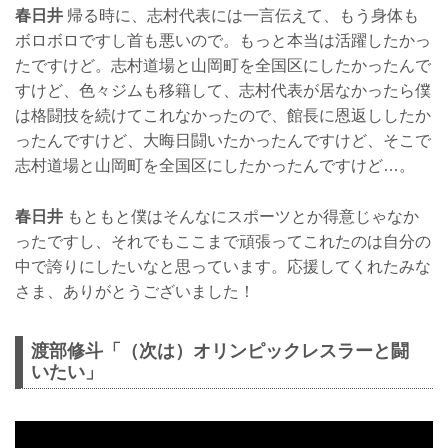
春日井
帰る時に、志村代表には一言伝えて、もう身体も
ボロボロですし首も悪いので。もっと本当は活躍したかっ
たですけど。志村道場と山岡町を全国区にしたかったんで
すけど、色々ジムも移籍して、志村代表が居なかったら僕
は格闘技を続けてこれなかったので、館長に恩返ししたか
ったんですけど、大晦日闘いたかったんですけど、そこで
志村道場と山岡町を全国区にしたかったんですけど…。
春日井
もともと僕はそんなにスポーツとか得意じゃなか
ったですし、それでもここまで頑張ってこれたのは自分の
中で誇りにしたいなと思っています。応援してくれたみな
さま、ありがとうございました！
渡部修斗「（次は）オリンピックレスラーと闘
いたい」