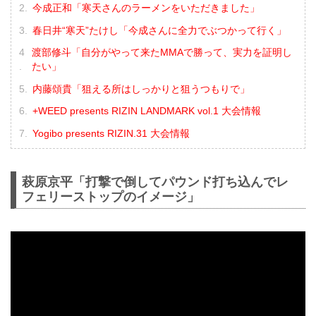
今成正和「寒天さんのラーメンをいただきました」
春日井“寒天”たけし「今成さんに全力でぶつかって行く」
渡部修斗「自分がやって来たMMAで勝って、実力を証明し
たい」
内藤頌貴「狙える所はしっかりと狙うつもりで」
+WEED presents RIZIN LANDMARK vol.1 大会情報
Yogibo presents RIZIN.31 大会情報
萩原京平「打撃で倒してパウンド打ち込んでレ
フェリーストップのイメージ」