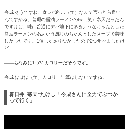
今成
そうですね、食レポ的…（笑）なんて言ったら良い
んですかね、普通の醤油ラーメンの味（笑）寒天だったん
ですけど、味は普通にデパ地下にあるようなちゃんとした
醤油ラーメンのああいう感じのちゃんとしたスープで美味
しかったです。1個じゃ足りなかったので2つ食べましたけ
ど。
——ちなみに1つ31カロリーだそうです。
今成
ははは（笑）カロリー計算はしないですね。
春日井“寒天”たけし「今成さんに全力でぶつか
って行く」