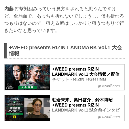
内藤
打撃対組みっていう見方をされると思うんですけ
ど、全局面で、あっちも折れないでしょうし、僕も折れる
つもりはないので、狙える所はしっかりと狙うつもりで行
きたいなと思っています。
+WEED presents RIZIN LANDMARK vol.1 大会
情報
+WEED presents RIZIN
LANDMARK vol.1 大会情報／配信
チケット - RIZIN FIGHTING
FEDERATION オフィシャルサイト
jp.rizinff.com
MOVIE
【Trailer】朝倉未来 vs. 萩原京平 /
朝倉未来、奥田啓介、鈴木博昭
+WEED presents RIZIN LANDMARK
+WEED presents RIZIN
vol.1
LANDMARK vol.1 試合前インタビ
youtu.be
ュー Vol.1 - RIZIN FIGHTING
jp.rizinff.com
大会概要
FEDERATION オフィシャルサイト
名称
朝倉未来、奥田啓介、鈴木博昭 +WEED