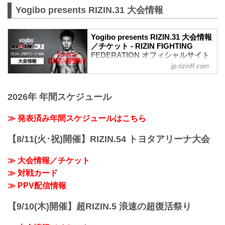
+WEED presents RIZIN LANDMARK
presents RIZIN LANDMARK vol.1 試合前
Yogibo presents RIZIN.31 大会情報
vol.1
インタビュー Vol.1
日時
2021年10月2日（土）に開催される
2021年10月2日（土）18:30開場 / 19:00開
+WEED presents RIZIN LANDMARK
Yogibo presents RIZIN.31 大会情報
始
／チケット - RIZIN FIGHTING
vol.1の、マスコミ向けインタビューの内
会場について
FEDERATION オフィシャルサイト
容を公開！
※ご招待のお客様
大会前に各選手のインタビューをチェッ
jp.rizinff.com
大会概要
ご応募時にご入力いただいたメールアド
クしよう！
名称
レスへ、9月27日にお送りしております。
朝倉未来「敢えて俺が根性で上回りた
Yogibo presents RIZIN.31
※ご購入のお客様
い」
2026年 年間スケジュール
日時
「『RIZIN LANDMARK vol.1』来場者情
朝倉未来 試合前インタビュー / +WEED
2021年10月24日（日）12:30開場（予
報...
presents RIZIN LANDMARK vol.1
定）/ 14:00開始（予定）
≫ 発表済み年間スケジュールはこちら
youtu....
※開場・開始時間は予定です。決定次第
RIZIN FFオフィシャルサイトにてご案内
【8/11(火･祝)開催】RIZIN.54 トヨタアリーナ大会
します。
終了予定時間
≫ 大会情報／チケット
19:00〜20:00頃
≫ 対戦カード
※試合内容、イベント進行によって終了
予定時間が前後することがありますので
≫ PPV配信情報
ご了承ください。
会場
【9/10(木)開催】超RIZIN.5 浪速の超復活祭り
ぴあアリーナMM
≫ Googleマップで見る