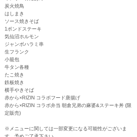
炭火焼鳥
はしまき
ソース焼きそば
1ポンドステーキ
気仙沼ホルモン
ジャンボハラミ串
生フランク
小籠包
牛タン各種
たこ焼き
鉄板焼き
横手やきそば
赤から×RIZIN コラボフード唐揚げ
赤から×RIZIN コラボ弁当 朝倉兄弟の麻婆&ステーキ丼 (限
定販売)
※メニューに関しては一部変更になる可能性がございま
す。予めご了承下さい。