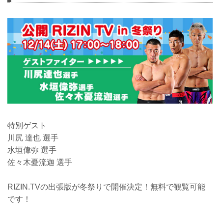
特別ゲスト
川尻 達也 選手
水垣偉弥 選手
佐々木憂流迦 選手
RIZIN.TVの出張版が冬祭りで開催決定！無料で観覧可能
です！