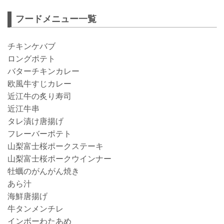
フードメニュー一覧
チキンケバブ
ロングポテト
バターチキンカレー
欧風牛すじカレー
近江牛の炙り寿司
近江牛串
タレ漬け唐揚げ
フレーバーポテト
山梨富士桜ポークステーキ
山梨富士桜ポークウインナー
牡蠣のがんがん焼き
あら汁
海鮮唐揚げ
牛タンメンチレ
インボーわたあめ