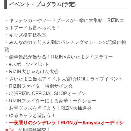
イベント・プログラム(予定)
・キッチンカーやフードブースが一挙に大集結！RIZINコ
ラボフードも食べられる！
・キッズ格闘技教室
・みんなの力で前人未到のパンチングマシーンの記録に挑
戦
・豪華景品が当たる！RIZIN×さいたまクイズラリー
・eスポーツイベント
・RIZIN大じゃんけん大会
・さいたまご当地アイドル 大宮I☆DOLL ライブイベント
・RIZINファイター特別サイン会
・出張RIZIN OFFICIAL SHOPオープン
・RIZINファイターによる豪華トークショー
・お宝グッズを当てよう！RIZIN大抽選会
・ゆるキャラと遊ぼう！
・
一夜限りのシンデレラ！RIZINガールmystaオーディシ
ョン
公開最終審査！