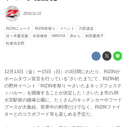
2019-11-22
RIZINニュース
RIZIN冬祭り
イベント
川尻達也
佐々木憂流迦
水垣偉弥
HIROYA
赤から
村田夏南子
松倉信太郎
12月13日（金）〜15日（日）の3日間にわたり、RIZINが
ホームタウン宣言を行っている"さいたま”にて、RIZIN初
の野外イベント「RIZIN冬祭り 〜さいたまキッズフェステ
ィバル〜」を開催することが決定した！さいたま市のJR
大宮駅前の鐘塚公園に、たくさんのキッチンカーやフード
ブースが大集結。世界中の料理だけでなく、RIZINファイ
ターとのコラボフード等も楽しめる予定だ。