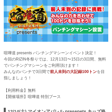
喧嘩道 presents パンチングマシーンイベント決定！
今回のRIZIN冬祭りでは、12月13日〜15日の3日間、無料
でパンチングマシーンをご利用頂けます！
みんなのパンチで3日間で
前人未到の大記録100トン
を目
指しましょう！
【利用料金】無料
【開催場所】喧嘩道 特別ブース
12/14(土) マイオンアパレル presenets キッズ格