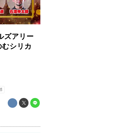
ヒルズアリー
のむシリカ
郎