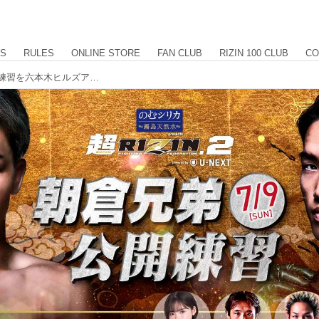
US
RULES
ONLINE STORE
FAN CLUB
RIZIN 100 CLUB
CO
【7/9更新】7/9（日）朝倉未来の公開練習を六本木ヒルズアリーナにて実施！豪華ゲストが揃ったトークショーも！のむシリカ presents 超RIZIN.2 powered by U-NEXT