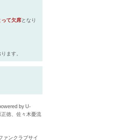
とって欠席
となり
おります。
red by U-
原正徳、佐々木憂流
ャルファンクラブサイ