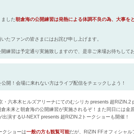
りました
朝倉海の公開練習は発熱による体調不良の為、大事を
頂いたファンの皆さまにはお詫び申し上げます。
公開練習は予定通り実施致しますので、是非ご来場お待ちして
Lを公開！会場に来れない方はライブ配信をチェックしよう！
六本木ヒルズアリーナにてのむシリカ presents 超RIZIN.2 powe
る朝倉未来と朝倉海の公開練習が実施されるぞ！また同日には金
するU-NEXT presents 超RIZIN.2トークショーも開催！
ークショーは
一般の方も観覧可能
だが、RIZIN FFオフィシ