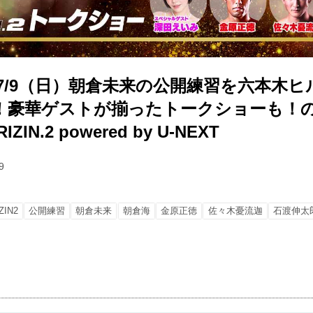
】7/9（日）朝倉未来の公開練習を六本木
！豪華ゲストが揃ったトークショーも！
RIZIN.2 powered by U-NEXT
9
ZIN2
公開練習
朝倉未来
朝倉海
金原正徳
佐々木憂流迦
石渡伸太