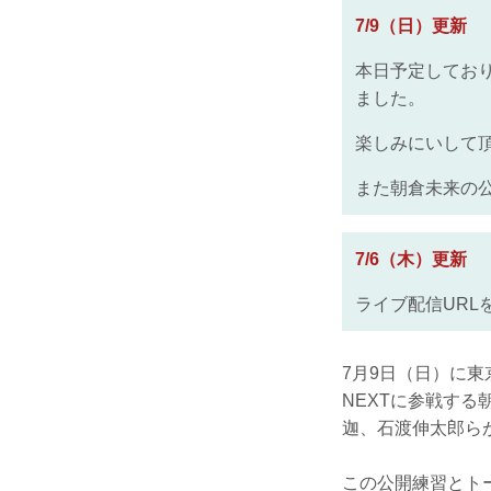
7/9（日）更新
本日予定してお
ました。
楽しみにいして
また朝倉未来の
7/6（木）更新
ライブ配信UR
7月9日（日）に東京・
NEXTに参戦す
迦、石渡伸太郎らが出演
この公開練習とト