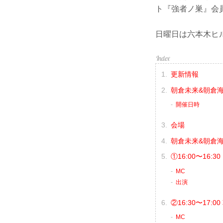
ト『強者ノ巣』会
日曜日は六本木ヒ
更新情報
朝倉未来&朝倉海 公
開催日時
会場
朝倉未来&朝倉海
①16:00〜16:30
MC
出演
②16:30〜17:
MC