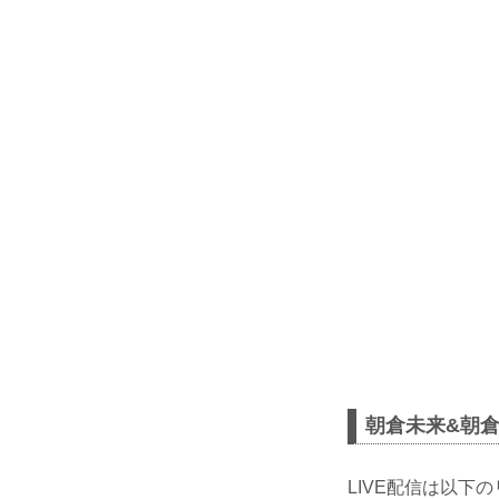
朝倉未来&朝倉
LIVE配信は以