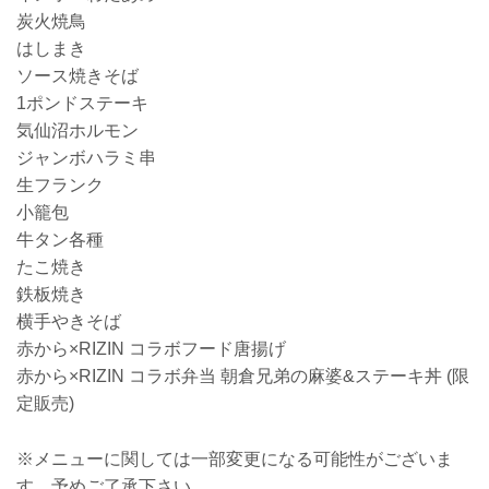
炭火焼鳥
はしまき
ソース焼きそば
1ポンドステーキ
気仙沼ホルモン
ジャンボハラミ串
生フランク
小籠包
牛タン各種
たこ焼き
鉄板焼き
横手やきそば
赤から×RIZIN コラボフード唐揚げ
赤から×RIZIN コラボ弁当 朝倉兄弟の麻婆&ステーキ丼 (限
定販売)
※メニューに関しては一部変更になる可能性がございま
す。予めご了承下さい。