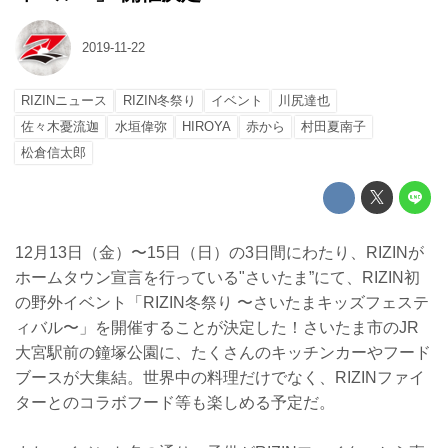
2019-11-22
RIZINニュース
RIZIN冬祭り
イベント
川尻達也
佐々木憂流迦
水垣偉弥
HIROYA
赤から
村田夏南子
松倉信太郎
12月13日（金）〜15日（日）の3日間にわたり、RIZINが
ホームタウン宣言を行っている"さいたま”にて、RIZIN初
の野外イベント「RIZIN冬祭り 〜さいたまキッズフェステ
ィバル〜」を開催することが決定した！さいたま市のJR
大宮駅前の鐘塚公園に、たくさんのキッチンカーやフード
ブースが大集結。世界中の料理だけでなく、RIZINファイ
ターとのコラボフード等も楽しめる予定だ。