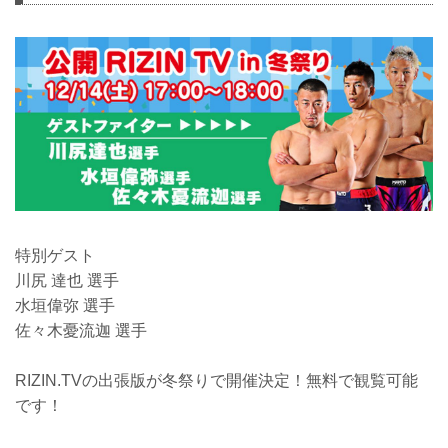
特別ゲスト
川尻 達也 選手
水垣偉弥 選手
佐々木憂流迦 選手
RIZIN.TVの出張版が冬祭りで開催決定！無料で観覧可能
です！