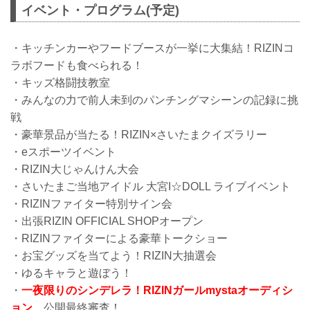
イベント・プログラム(予定)
・キッチンカーやフードブースが一挙に大集結！RIZINコ
ラボフードも食べられる！
・キッズ格闘技教室
・みんなの力で前人未到のパンチングマシーンの記録に挑
戦
・豪華景品が当たる！RIZIN×さいたまクイズラリー
・eスポーツイベント
・RIZIN大じゃんけん大会
・さいたまご当地アイドル 大宮I☆DOLL ライブイベント
・RIZINファイター特別サイン会
・出張RIZIN OFFICIAL SHOPオープン
・RIZINファイターによる豪華トークショー
・お宝グッズを当てよう！RIZIN大抽選会
・ゆるキャラと遊ぼう！
・
一夜限りのシンデレラ！RIZINガールmystaオーディシ
ョン
公開最終審査！