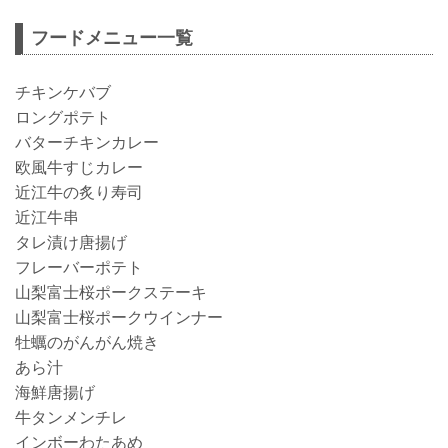
フードメニュー一覧
チキンケバブ
ロングポテト
バターチキンカレー
欧風牛すじカレー
近江牛の炙り寿司
近江牛串
タレ漬け唐揚げ
フレーバーポテト
山梨富士桜ポークステーキ
山梨富士桜ポークウインナー
牡蠣のがんがん焼き
あら汁
海鮮唐揚げ
牛タンメンチレ
インボーわたあめ