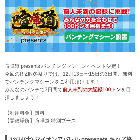
喧嘩道 presents パンチングマシーンイベント決定！
今回のRIZIN冬祭りでは、12月13日〜15日の3日間、無料
でパンチングマシーンをご利用頂けます！
みんなのパンチで3日間で
前人未到の大記録100トン
を目
指しましょう！
【利用料金】無料
【開催場所】喧嘩道 特別ブース
12/14(土) マイオンアパレル presenets キッズ格