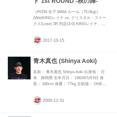
ト 1st ROUND -秋の陣-
［RIZIN 女子 MMA ルール（75.0kg)］
(Win)KINGレイナ vs. クリスタル・ストー
クス(Lose) 3R 判定(3-0) KINGレイナ、
MMAデビュー戦の相手に「微妙な試合」！
1R、片足タックルでテイクダウンを取った
レイナだが、ストークスは立ち上がりスタ
ンド勝負に。再び片足タックルでテイクダ
ウンさせたレイナは、上から腕を取りに行
青木真也 (Shinya Aoki)
くが、ストークスは体勢を入れ替えてここ
でも立ち上がることに成功する。レイナの
右ローがヒット、そして払い腰でテイクダ
名前： 青木真也 Shinya Aoki 出身地： 日
ウン。サイドポジションからストークスの
本、静岡県 生年月日： 1983年5月9日 身
顔面にヒザ蹴り、パウンドを落とし、腕十
長： 180cm 体重： 77kg 主戦場： ONE
字の体勢に入ったところで1Rが終了。
Twitter： @a_ok_i 38勝のうち25勝が関節・
2R、ロ...
締め技による勝利と、驚異的な極めの強さ
を持つ、日本最高の寝技師だ。修斗、
PRIDE武士道、DREAMといったリングで
活躍し、中軽量級の中心人物の一人とし