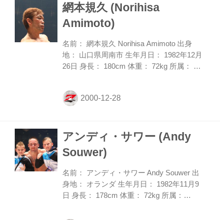
網本規久 (Norihisa
て、数々の強敵からタップを奪っている。
現在はシンガポールのONEチャンピオンシ
Amimoto)
ップで活躍し、同団体のライト級王者とし
て君臨。圧倒的な強さで防衛を重ねてい
名前： 網本規久 Norihisa Amimoto 出身
る。 2014年の大晦日は、IGFのリングで、
地： 山口県周南市 生年月日： 1982年12月
山本勇気をツイスターで一本勝ち...
26日 身長： 180cm 体重： 72kg 所属： 毛
利道場 格闘技のバックボーンは、韓国の国
技・テコンドーだ。これまでに西日本大
会、全日本大会を制した実績を持ち、戦績
は50戦して44勝と驚異的な勝率を誇ってい
る。また12年にはISSHIN-KICKライト級初
アンディ・サワー (Andy
代王座、GRADIATORキックライト級王座
を獲得し、14年にはGRADIATORキックミ
Souwer)
ドル級王座も奪取している。テコンドー仕
込みの変則的な打撃を得意とするだけでな
名前： アンディ・サワー Andy Souwer 出
く、空手、キック、そしてMMAの経験もあ
身地： オランダ 生年月日： 1982年11月9
り、その様々な競技経験...
日 身長： 178cm 体重： 72kg 所属：
SHOOTBOXING/TEAM SOUWER 主戦
場： SHOOT BOXING S-cup 世界トーナメ