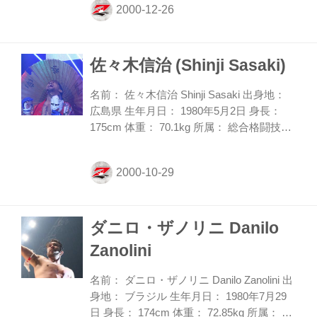
ント2002/2004/2008/2014 王者、K-1
WORLD MAX 世界トーナメント2005/2007
王者。32歳にしてキックの試合経験が170
佐々木信治 (Shinji Sasaki)
戦を数える、まさに鉄人。さらにその勝率
は9割を超え、恐るべき戦績を誇ってい
る。多彩で、回転力のある打撃に加え、最
名前： 佐々木信治 Shinji Sasaki 出身地：
後まで勝負を諦めない精神力の強さは、
広島県 生年月日： 1980年5月2日 身長：
「キックボクサーの完成形」とも言...
175cm 体重： 70.1kg 所属： 総合格闘技道
場BURST 主戦場： 修斗 第6代修斗環太平
洋ウェルター級王者。20代になってから柔
術を始めると、05年に中四国アマチュア修
斗オープン及び西日本アマチュア修斗選手
権のウェルター級で優勝を果たす。同年11
ダニロ・ザノリニ Danilo
月の修斗でプロデビューし、デビュー戦は
三角締めによる一本勝ち。その後も修斗を
Zanolini
主戦場に、得意のグラウンドテクニックで
勝ち星を重ねる。11年には児山佳宏と環太
名前： ダニロ・ザノリニ Danilo Zanolini 出
平洋ウェルター級チャンピオンシップを闘
身地： ブラジル 生年月日： 1980年7月29
うもKO負け。しかし13年に再びタイト...
日 身長： 174cm 体重： 72.85kg 所属： 志