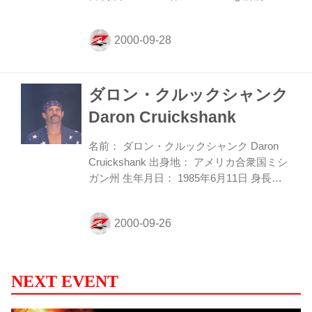
村道場／ブラジリアン・タイ 99年に単身で
来日をすると、持ち前の行動力でネットワ
ークを広げ、今では国内に11支部、ブラジ
ルにも11の道場を持つ、「ブラジリアン・
タイ」を築き上げた。プロデビューは07年
ダロン・クルックシャンク
8月。以降HEATを主戦場とし、10年3月に
はHEATキックルールミドル級タイトル獲
Daron Cruickshank
得する。現在HEATでは王座を6度防衛し14
連勝中。また、RISEでは13年11月に初代
名前： ダロン・クルックシャンク Daron
RISEウェルター級王座決定戦に勝利する
Cruickshank 出身地： アメリカ合衆国ミシ
と、ベク・マンソ...
ガン州 生年月日： 1985年6月11日 身長：
173cm 体重： 70.05kg 所属： Michigan Top
Team Twitter： @Cruickshank155 父親は
MMAファイターで母親はキックボクサーと
いう格闘家の両親の元に生まれ育ち、幼少
時よりレスリングとテコンドーを習う。テ
コンドーでは黒帯を取得。MMAはアマチュ
NEXT EVENT
ア大会で経験を積み、09年10月のKOTCで
プロデビューを果たすと5連勝を飾る。そ