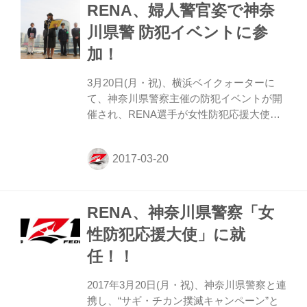
RENA、婦人警官姿で神奈
ド RENA vs. イリアーナ・ヴァレンティー
ノ（50.0kg契約） MIO vs. ハンナ・タイソ
川県警 防犯イベントに参
ン（48.0kg契約） 大会概要 【大会タイト
加！
ル】SHOOT BOXING Girls S-cup 2017
【日時】7月7日(金) OPEN/1...
3月20日(月・祝)、横浜ベイクォーターに
て、神奈川県警察主催の防犯イベントが開
催され、RENA選手が女性防犯応援大使と
して就任式典に参加した。 イベントでは
RENA選手に女性防犯応援大使の委嘱状が
授与され、「振り込め詐欺やチカンなど、
女性を狙った犯罪を無くす為、女性が被害
に遭わない為にやってきました。詐欺やチ
RENA、神奈川県警察「女
カンは絶対に許しません。」とアピールし
た。その後、イベント会場の横浜ベイクォ
性防犯応援大使」に就
ーターから横浜駅へ防犯パトロールへ向か
任！！
い、振り込め詐欺・チカンの防犯アピール
を行なった。 また、4月16日(日)に出場す
2017年3月20日(月・祝)、神奈川県警察と連
る「RIZIN 2017 in YOKOHAMA - SAKURA
携し、“サギ・チカン撲滅キャンペーン”と
- 」の意気込みと...