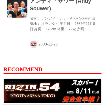
アンディ・サワー (Andy
王”RENAはメインイベンターとして明日の
大会に出場。 RENAは「明日はいよいよシ
Souwer)
ュートボクサーとしての夢の舞台『S-
cup』でメインに立ちます。私の夢はシュ
名前： アンディ・サワー Andy Souwer 出
ートボクシングルールで自分の試合がテレ
身地： オランダ 生年月日： 1982年11月9
ビで放送されることと、男子混合の中でメ
日 身長： 178cm 体重： 72kg 所属：
インを張ることでした...
SHOOTBOXING/TEAM SOUWER 主戦
場： SHOOT BOXING S-cup 世界トーナメ
ント2002/2004/2008/2014 王者、K-1
WORLD MAX 世界トーナメント2005/2007
王者。32歳にしてキックの試合経験が170
戦を数える、まさに鉄人。さらにその勝率
は9割を超え、恐るべき戦績を誇ってい
RECOMMEND
る。多彩で、回転力のある打撃に加え、最
後まで勝負を諦めない精神力の強さは、
「キックボクサーの完成形」とも言...