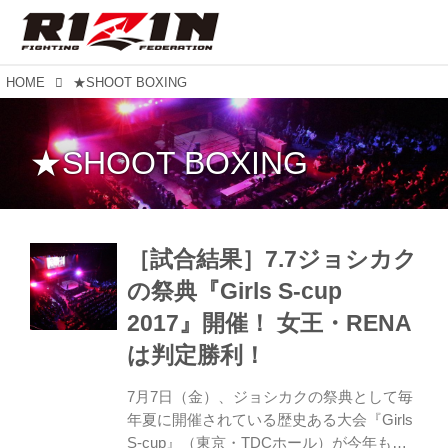
HOME
★SHOOT BOXING
★SHOOT BOXING
［試合結果］7.7ジョシカク
の祭典『Girls S-cup
2017』開催！ 女王・RENA
は判定勝利！
7月7日（金）、ジョシカクの祭典として毎
年夏に開催されている歴史ある大会『Girls
S-cup』（東京・TDCホール）が今年も開