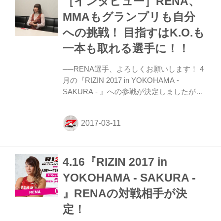
［インタビュー］RENA、
まるのでちょっと息がしづらくなるけど、
MMAもグランプリも自分
そこまでではないです」と答えた。 先日、
への挑戦！ 目指すはK.O.も
4月大会の対戦相手が発表されハンガリー
出身の総合格闘家、ドーラ・ペリエシュと
一本も取れる選手に！！
の対戦が決定した。印象を聞かれると、
「寝技に自...
──RENA選手、よろしくお願いします！ 4
月の『RIZIN 2017 in YOKOHAMA -
SAKURA - 』への参戦が決定しましたが、
大会ポスターもそうですけど、完全に
RIZINのエース扱いという感じなんです
が、ご本人的にはいかがですか？ RENA 嬉
しくもあり、申し訳なくもあり、顔のアッ
プはキツいんじゃないかなというのもあり
4.16『RIZIN 2017 in
(笑)。まあまあでも、うれしいのは嬉しい
です。 ──でも、もうRENA選手がいない
YOKOHAMA - SAKURA -
とRIZINが始まらないような感じですよ
』RENAの対戦相手が決
ね。 RENA いやぁ、そんなことはないです
よ(笑)。いろんな選手がいらっしゃるの
定！
で、本当に申し訳ない気持ちのほうが大き