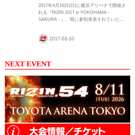
いんですよ。...
2017年4月16日(日)に横浜アリーナで開催さ
れる『RIZIN 2017 in YOKOHAMA -
SAKURA - 』、既に参戦発表されていた
RENA選手の対戦相手が発表された。 決定
対戦カード スペシャルワンマッチ RIZIN 女
子MMAルール（49.0kg契約） RENA VS.
ドーラ・ペリエシュ ハンガリー出身のドー
ラ選手は、長いリーチを活かしたグラウン
ド力で一本勝ちを量産する選手。2010年に
NEXT EVENT
プロデビューし、戦績は8戦7勝1敗、7勝全
て一本勝ち。2014年3月、ハンガリアン・
ファイト・チャンピオンシップではメイン
イベントにタイトルマッチで抜擢され、腕
十字での一...