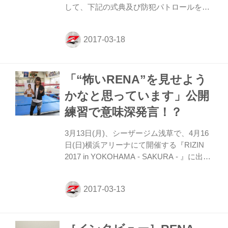
して、下記の式典及び防犯パトロールを実
施いたします。また、RIZIN FFを代表し
て、RENA選手が「女性防犯応援大使」に
就任することが決定しました！ 当日は
RENA選手が婦人警官の制服姿で登場しま
す。ファンの皆さまのご参加・ご観覧をお
「“怖いRENA”を見せよう
待ちしております。 ー イベント概要 ー 日
時 ： 2017年3月20日(月・祝) 15時00分〜16
かなと思っています」公開
時00分 ※雨天決行※ 場 所 ： 式典 横浜ベ
練習で意味深発言！？
イクウォーター3階 イベント広場（横浜市
神奈川区金港町1-10） パトロール 横浜駅
3月13日(月)、シーザージム浅草で、4月16
東西自由通路（横浜市西区高島2-...
日(日)横浜アリーナにて開催する『RIZIN
2017 in YOKOHAMA - SAKURA - 』に出場
するRENAの公開練習が行なわれた。
RENAは軽めのシャドーとミット打ちを行
ない練習後、記者を前に現在の心境を語っ
た。 最近花粉症に悩まされているという
RENA。練習への支障を聞かれると「2日前
くらいに目が真っ赤になりました。鼻が詰