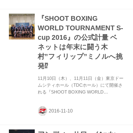
ス”・ベネット。アウェイの会場で、目出し
帽にジーンズという怪しげな姿で登場し会
『SHOOT BOXING
場を沸かせる。 ベネットは1R序盤から積
極的に手を出していく。ラウンド中盤、変
WORLD TOURNAMENT S-
速の右フックが見事に決まりダウンを奪
cup 2016』の公式計量 ベ
う。 その後もMASAYAの鋭いハイキックを
かわしボディを入れるなど好戦。独特のス
ネットは年末に闘う木
タイルでタイミングをずらしながら闘うベ
村”フィリップ”ミノルへ挑
ネットだが、...
発⁉︎
11月10日（木）、11月11日（金）東京ドー
ムシティホール（TDCホール）にて開催さ
れる『SHOOT BOXING WORLD
TOURNAMENT S-cup2016』の公式計量が
都内で行なわれた。 計量は全選手が見事に
パス。明日の試合への期待感を高まらせ
た。 山本美憂との女王対決を制し、勢いに
乗っているシュートボクシングの”絶対女