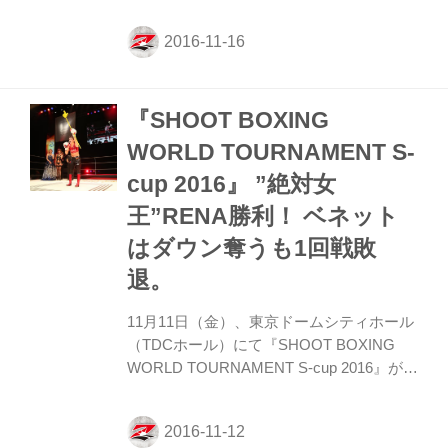
ールにて開催された『SHOOT BOXING
WORLD TOURNAMENT S-cup 2016』の
RENA＆アンディ・サワーの試合観戦レポ
ート！ パンクラス中井りんのRIZIN参戦表
明に、髙田延彦が叫ぶ「中井よ、村田とや
『SHOOT BOXING
れんのか！？」他にも、レイザーラモン
RGの新作RIZINラップ、巌流島特集と、
WORLD TOURNAMENT S-
FUJIYAMA FIGHT CLUBは格闘技界のトピ
cup 2016』 ”絶対女
ックを見逃さない。 【放送概要】 番組タ
イトル：FUJIYAMA FIGHT CLUB＜フジ
王”RENA勝利！ ベネット
バ...
はダウン奪うも1回戦敗
退。
11月11日（金）、東京ドームシティホール
（TDCホール）にて『SHOOT BOXING
WORLD TOURNAMENT S-cup 2016』が開
催された。 第3試合、トーナメント1回戦に
登場したのは今大会がシュートボクシング
初参戦となるチャールズ・“クレイジーホー