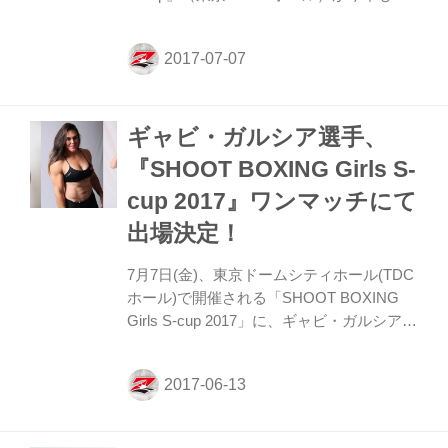
催された。RIZINにも参戦経験のあるジョ
シカクファイターたちが多数参戦した。
RIZINで４連勝中と負け知らずのギャビ・
ガルシアは今回がSB初参戦。対戦相手は女
子プロレス、MMAなど豊富な経験を持つ藪
ギャビ・ガルシア選手、
下めぐみ。 ギャビが入場すると会場からは
どよめきが起きる。体格で上回るギャビが
『SHOOT BOXING Girls S-
開始早々から強打を次々とヒットさせる。
cup 2017』ワンマッチにて
１ラウンド序盤、藪下が倒れたところにギ
ャビの蹴りがたまたま入ってしまうという
出場決定！
アクシデントが起こる。そのままうずくま
る藪下。ここで試合がストップされ...
7月7日(金)、東京ドームシティホール(TDC
ホール)で開催される「SHOOT BOXING
Girls S-cup 2017」に、ギャビ・ガルシア選
手のワンマッチ出場が決定しました。ま
た、RIZINに参戦経験のあるイリアーナ・
ヴァレンティーノ選手、ハンナ・タイソン
選手の各対戦カードも決定いたしました。
参戦決定選手 ギャビ・ガルシア 対戦カー