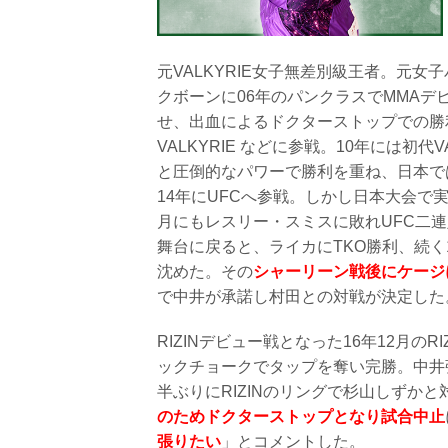
元VALKYRIE女子無差別級王者。元
クボーンに06年のパンクラスでMMA
せ、出血によるドクターストップでの勝
VALKYRIE などに参戦。10年には初
と圧倒的なパワーで勝利を重ね、日本で
14年にUFCへ参戦。しかし日本大会で
月にもレスリー・スミスに敗れUFC二連
舞台に戻ると、ライカにTKO勝利、続
沈めた。その
シャーリーン戦後にケージ
で中井が承諾し村田との対戦が決定した
RIZINデビュー戦となった16年12月の
ックチョークでタップを奪い完勝。中井強し
半ぶりにRIZINのリングで杉山しずか
のためドクターストップとなり試合中止
張りたい
」とコメントした。