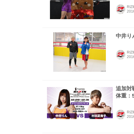
RIZ
中井り
RIZ
追加対
体重：5
RIZ