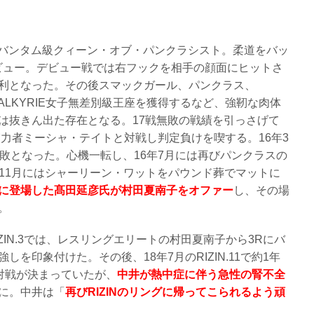
女子バンタム級クィーン・オブ・パンクラシスト。柔道をバッ
デビュー。デビュー戦では右フックを相手の顔面にヒットさ
利となった。その後スマックガール、パンクラス、
代VALKYRIE女子無差別級王座を獲得するなど、強靭な肉体
は抜きん出た存在となる。17戦無敗の戦績を引っさげて
実力者ミーシャ・テイトと対戦し判定負けを喫する。16年3
敗となった。心機一転し、16年7月には再びパンクラスの
く11月にはシャーリーン・ワットをパウンド葬でマットに
に登場した髙田延彦氏が村田夏南子をオファー
し、その場
。
RIZIN.3では、レスリングエリートの村田夏南子から3Rにバ
を印象付けた。その後、18年7月のRIZIN.11で約1年
と対戦が決まっていたが、
中井が熱中症に伴う急性の腎不全
に。中井は「
再びRIZINのリングに帰ってこられるよう頑