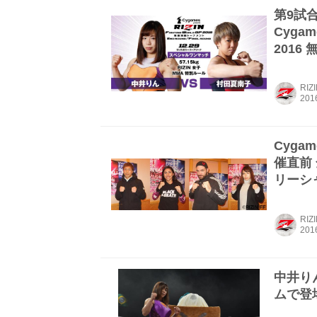
第9試合
Cygam
2016
RIZ
Cygam
催直前 
リーシ
RIZ
中井り
ムで登