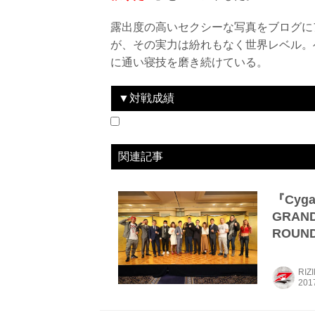
露出度の高いセクシーな写真をブログに
が、その実力は紛れもなく世界レベル。
に通い寝技を磨き続けている。
▼対戦成績
2016.12.29
RIZIN.3 Cygames presents RIZIN FIGHT
WIN
vs
村田夏南子
関連記事
『Cyga
GRAN
ROUN
RIZ