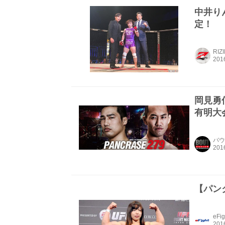
中井り
定！
RIZ
岡見勇信
有明大
バウ
【パン
eFig