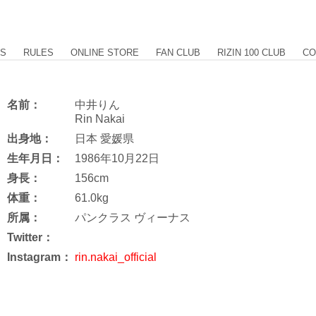
US
RULES
ONLINE STORE
FAN CLUB
RIZIN 100 CLUB
CO
名前：
中井りん
Rin Nakai
出身地：
日本 愛媛県
生年月日：
1986年10月22日
身長：
156cm
体重：
61.0kg
所属：
パンクラス ヴィーナス
Twitter：
Instagram：
rin.nakai_official