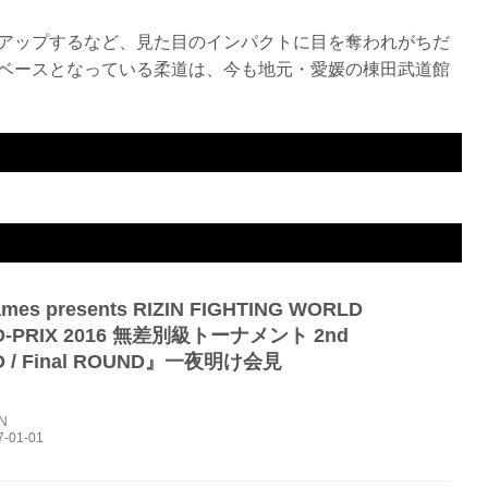
アップするなど、見た目のインパクトに目を奪われがちだ
ベースとなっている柔道は、今も地元・愛媛の棟田武道館
ING WORLD GRAND-PRIX 2016 2ND ROUND
3R 1分16秒 リアネイキッドチョーク
mes presents RIZIN FIGHTING WORLD
D-PRIX 2016 無差別級トーナメント 2nd
D / Final ROUND』一夜明け会見
IN