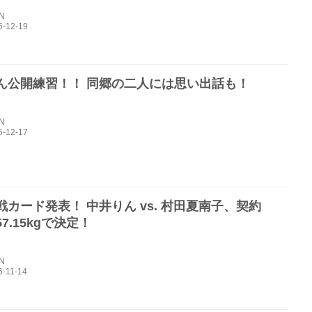
IN
ん公開練習！！ 同郷の二人には思い出話も！
IN
戦カード発表！ 中井りん vs. 村田夏南子、契約
7.15kgで決定！
IN