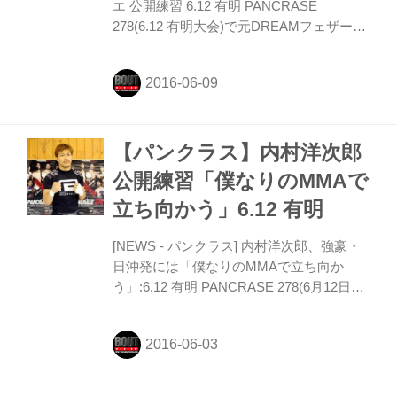
エ 公開練習 6.12 有明 PANCRASE
278(6.12 有明大会)で元DREAMフェザー級
王者の高谷裕之と対戦するナザレノ・マレ
ガリエが9日、新宿の和術慧舟會HEARTS
で公開練習を行った。ベラトール、UFCを
経ての参戦となり、髙谷との打ち合いにも
自身ののぞかせた
【パンクラス】内村洋次郎
公開練習「僕なりのMMAで
立ち向かう」6.12 有明
[NEWS - パンクラス] 内村洋次郎、強豪・
日沖発には「僕なりのMMAで立ち向か
う」:6.12 有明 PANCRASE 278(6月12日
(日) ディファ有明)のメインで日沖発と対戦
する内村洋次郎(イングラム/元フェザー級1
位、元ZSTウェルター級王者)が1日、東
京・上...