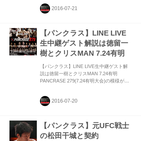
式が7月21日行われた。石渡伸太郎は、過
去に敗戦を喫しているジョナサン・ブルッ
キンズ相手に4度目の防衛戦となる。
【パンクラス】LINE LIVE
生中継ゲスト解説は徳留一
樹とクリスMAN 7.24有明
【パンクラス】LINE LIVE生中継ゲスト解
説は徳留一樹とクリスMAN 7.24有明
PANCRASE 279(7.24有明大会)の模様が、
今回もLINE LIVE(日本語)とUFC
fightpass(英語)で生中継される。実況・解
説は布施鋼治氏、ゲスト解説はパラエスト
ラ八王子の徳留一樹とクリスMANが務め
る。
【パンクラス】元UFC戦士
の松田干城と契約