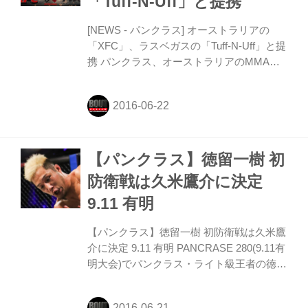
「Tuff-N-Uff」と提携
[NEWS - パンクラス] オーストラリアの
「XFC」、ラスベガスの「Tuff-N-Uff」と提
携 パンクラス、オーストラリアのMMA大
会「XFC」、米国ラスベガスのアマMMA大
会「タフイナフ(Tuff-N-Uff)」と提携。XFC
は「ROAD TO PANCRASE:AUSTRALIA」
ライト級トーナメントを開催。タフイナフ
は世界最古のアマチュアMMAプロモーショ
【パンクラス】徳留一樹 初
ンで、年間最大イベント"Pack The Mack各
階級王者とパンクラスプロ契約を結ぶ事を
防衛戦は久米鷹介に決定
発表した。
9.11 有明
【パンクラス】徳留一樹 初防衛戦は久米鷹
介に決定 9.11 有明 PANCRASE 280(9.11有
明大会)でパンクラス・ライト級王者の徳留
一樹が久米鷹介を相手に初防衛戦を行う事
が決定した。