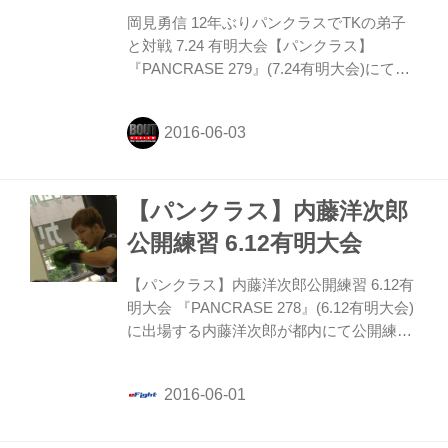
岡見勇信 12年ぶりパンクラスでTKの弟子
と対戦 7.24 有明大会【パンクラス】
『PANCRASE 279』(7.24有明大会)にて、
元UFCミドル級6位の岡見勇信と、パンク
ラスウェルター級前王者の鈴木慎吾の対戦
が決定した。他、石渡伸太郎 VS ジョナサ
ン・ブルッキンズ等のカードが並ぶ。
【パンクラス】内藤洋次郎
公開練習 6.12有明大会
【パンクラス】内藤洋次郎公開練習 6.12有
明大会 『PANCRASE 278』(6.12有明大会)
に出場する内藤洋次郎が都内にて公開練習
を行った。内藤洋次郎は1年半振りの復帰
戦となる。対戦相手は元UFCファイターの
日沖発。