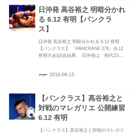
日沖発 高谷裕之 明暗分かれ
る 6.12 有明【パンクラ
ス】
日沖発 高谷裕之 明暗分かれる 6.12 有明
【パンクラス】 「PANCRASE 278」(6.12
有明大会)試合結果。 日沖発は、初代ZST
ウェルター級王者、内藤洋次郎と対戦し、
フルマークの判定勝ちを収めたが、髙谷裕
之はナザレノ・マレガリエに判定3-0で破
れ、元UFCファイター2名の結果は明暗が
分かれる事となった。
【パンクラス】髙谷裕之と
対戦のマレガリエ 公開練習
6.12 有明
【パンクラス】髙谷裕之と対戦のマレガリ