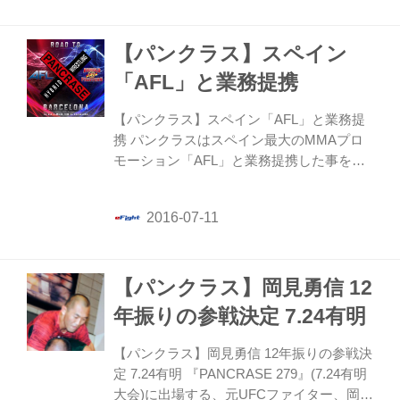
TKOで勝利を収めている。
【パンクラス】スペイン
「AFL」と業務提携
【パンクラス】スペイン「AFL」と業務提
携 パンクラスはスペイン最大のMMAプロ
モーション「AFL」と業務提携した事を発
表。AFLはこれまでに10回開催し、UFC行
きを掴んだファイターを複数排出。9.23に
スペイン・バルセロナで開催される俳優の
アーノルド・シュワルツェネッガー冠大会
『ARNOLD FIGHTERS』にてスペイン人4
【パンクラス】岡見勇信 12
選手によるワンデートーナメントを実施。
優勝選手にはパンクラスとの複数試合契約
年振りの参戦決定 7.24有明
が与えられる。
【パンクラス】岡見勇信 12年振りの参戦決
定 7.24有明 『PANCRASE 279』(7.24有明
大会)に出場する、元UFCファイター、岡見