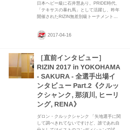
日本ヘビー級に石井慧あり。PRIDE時代、
「テキサスの暴れ馬」として活躍し、昨年
開催されたRIZIN無差別級トーナメントで
アミール・アリアックバリと真っ向勝負を
演じてみせたヒース・ヒーリングと激突す
る！ 1R、ゴングと同時に突進してきたヒ
ーリングに石井は組みつきからテイクダウ
ンに成功する。サイドポジションからパウ
［直前インタビュー］
ンドを当てていく石井は、さらにバック、
サイドとヒーリングをコントロールしなが
RIZIN 2017 in YOKOHAMA
らアームロックを取りにいくがこれは極ま
- SAKURA - 全選手出場イ
らず。10分間、石井が完全にグラウンドを
支配し続け、1Rが終了。 2R、スタンドで
ンタビュー Part.2《クルッ
左フックを決めた石井は足をかけてテイク
クシャンク, 那須川, ヒーリ
ダウン、横四方の態勢に。1Rと同じく、グ
ング, RENA》
ラウン...
ダロン・クルックシャンク 「矢地選手に関
して調べきれてないですけど、誰であれ自
分としてはベストのコンディションで試合