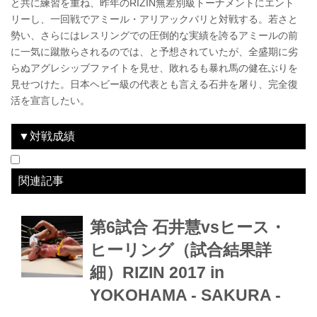
と共に練習を重ね、昨年のRIZIN無差別級トーナメントにエント
リーし、一回戦でアミール・アリアックバリと対戦する。若さと
勢い、さらにはレスリングでの圧倒的な実績を誇るアミールの前
に一気に蹴散らされるのでは、と予想されていたが、全盛期に劣
らぬアグレシッブファイトを見せ、敗れるも暴れ馬の健在ぶりを
見せつけた。日本ヘビー級の代表とも言える石井を屠り、完全復
活を宣言したい。
▼対戦成績
日付
2016.12.29
2017.4.16
勝敗
lose
lose
対戦相手
アミール・アリアックバリ
石井慧
結果
2R判定 3-0
2R判定 3-0
大会名
Cygames presents RIZIN FIGHTING WORLD GP 2016 無差別級トーナメント 2nd ROUND
RIZIN 2017 in YOKOHAMA -SAKURA-
関連記事
第6試合 石井慧vsヒース・
ヒーリング（試合結果詳
細）RIZIN 2017 in
YOKOHAMA - SAKURA -