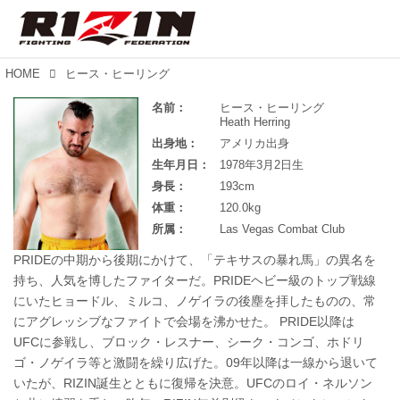
HOME
ヒース・ヒーリング
名前：
ヒース・ヒーリング
Heath Herring
出身地：
アメリカ出身
生年月日：
1978年3月2日生
身長：
193cm
体重：
120.0kg
所属：
Las Vegas Combat Club
PRIDEの中期から後期にかけて、「テキサスの暴れ馬」の異名を
持ち、人気を博したファイターだ。PRIDEヘビー級のトップ戦線
にいたヒョードル、ミルコ、ノゲイラの後塵を拝したものの、常
にアグレッシブなファイトで会場を沸かせた。 PRIDE以降は
UFCに参戦し、ブロック・レスナー、シーク・コンゴ、ホドリ
ゴ・ノゲイラ等と激闘を繰り広げた。09年以降は一線から退いて
いたが、RIZIN誕生とともに復帰を決意。UFCのロイ・ネルソン