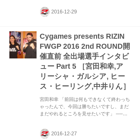
(Lose) 2R判定 3-0 無差別級トーナメント二
回戦。 1R、左フックでヒーリングをぐら
つかせるとバックから怒涛のパウンドを連
打するアリアックバリ。そしてジャーマン
Cygames presents RIZIN
を決めると、さらにサイドでヒーリングの
両腕をがっちり固めてからのパウンド。そ
FWGP 2016 2nd ROUND開
してふたたびバックからの怒涛のパウンド
催直前 全出場選手インタビ
攻撃でヒーリングはなす術なし。だが蹴り
上げも食らいながらヒーリングも試合を諦
ュー Part 5 ［宮田和幸,ア
めずにガッツを見せる。 2R、がぶりから
リーシャ・ガルシア, ヒー
のひざ蹴り...
ス・ヒーリング,中井りん］
宮田和幸 「前回は何もできなくて終わっち
ゃったんで、今回は勝ちたいですし、まだ
まだやれるところを見せたいです」 ──コ
ンディションはどうですか？ 宮田 僕は普
段から試合がそんなに多くないんで、普段
通りですね。 ──平常で鍛えていると。 宮