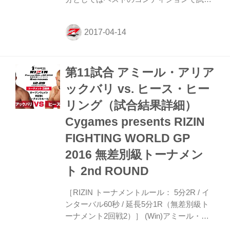
に臨むだけです。誰でも来いっていう感じ
ですね」 ──コンディションはどうです
か？ クルックシャンク コンディションは
非常に良好です。長年やってるので試合へ
のプロセスも整っています。 ──前回の北
第11試合 アミール・アリア
岡戦は負けてしまいましたが、改めて振り
返ってみてあの試合はどんな試合でした
ックバリ vs. ヒース・ヒー
か？ クルックシャンク 振り返ってみると
リング（試合結果詳細）
試合に負けることは楽しいことじゃないん
ですけど、相手にもダメージが与えたとい
Cygames presents RIZIN
う自信があるので負けた気がしていませ
FIGHTING WORLD GP
ん。あの時は負けになったんですけど、リ
2016 無差別級トーナメン
ングの外に押し出され...
ト 2nd ROUND
［RIZIN トーナメントルール： 5分2R / イ
ンターバル60秒 / 延長5分1R（無差別級ト
ーナメント2回戦2）］ (Win)アミール・ア
リアックバリ vs. ヒース・ヒーリング