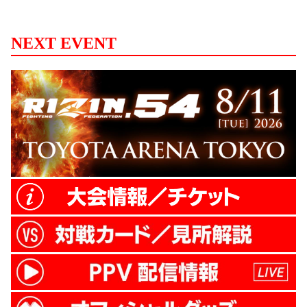
田 今回は減量がないんで。そのままで。
──アンディ・サワー選手にはどういった
イメージを持っていますか？ 宮田 打撃で
NEXT EVENT
はスペシャリストで。K-1ルールでは勝ち
目はないですけど、総合では打撃も変わっ
てくると思うので、総合の試合をしたいと
思います。 ──試合は見ましたか？ 宮田 対
戦決まってから見ました。 ──前回の試合
とかですか？？ 宮田 前回はすぐ寝かさ...