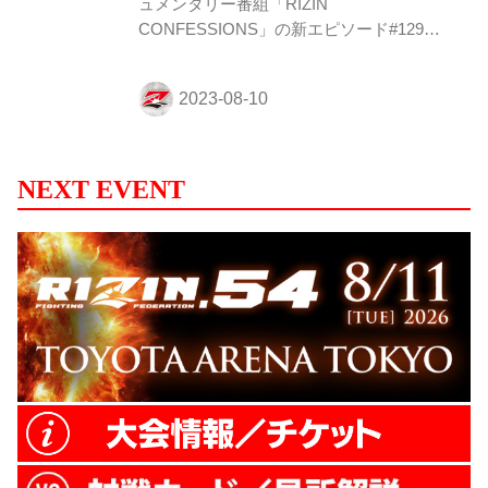
ュメンタリー番組「RIZIN
CONFESSIONS」の新エピソード#129
が、本日8月10日（木）19時より配信スタ
ート！ 配信前に今回のあらすじを紹介！
緊急オファーからの衝撃KO劇！パトリシ
オvs.鈴木千裕 大会4日前の緊急オファーに
も関わらず、二つ返事で引き受けたパトリ
シオ・ピットブル vs. 鈴木千裕。試合は千
NEXT EVENT
裕がBellator二階級制覇を成し遂げたパトリ
シオをマットに沈めるという衝撃的なKO
劇で、さいたまスーパーアリーナに雷を落
としてみせた。 千裕はこの試合を振り返り
ながら試合中の戦略や思いをカメラに語
る。また、試合をリングサイドで見...