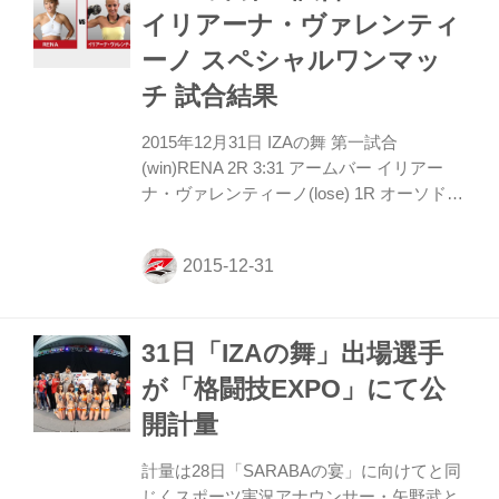
ノ（50.0kg契約） MIO vs. ハンナ・タイソ
イリアーナ・ヴァレンティ
ン（48.0kg契約） 大会概要 【大会タイト
ーノ スペシャルワンマッ
ル】SHOOT BOXING Girls S-cup 2017
【日時】7月7日(金) OPEN/1...
チ 試合結果
2015年12月31日 IZAの舞 第一試合
(win)RENA 2R 3:31 アームバー イリアー
ナ・ヴァレンティーノ(lose) 1R オーソドッ
クスのRENAに対し、イリアーナはサウス
ポーでリングを右に回る。RENAのミドル
に合わせ、イリアーナは左ストレートを伸
ばすが、RENAは手で弾いてクリーンヒッ
トさせない。 イリアーナのミドルを掴み、
31日「IZAの舞」出場選手
足を払ってテイクダウンするRENAだが、
ここはイリアーナが素早く立ち上がる。 イ
が「格闘技EXPO」にて公
リアーナの出入りに合わせRENAはストレ
開計量
ートを打ち込むが、イリアーナも左ストレ
ートを伸ばして当てる。イリアーナはリー
計量は28日「SARABAの宴」に向けてと同
チがあり、伸びのある左ストレートで再び
じくスポーツ実況アナウンサー・矢野武と