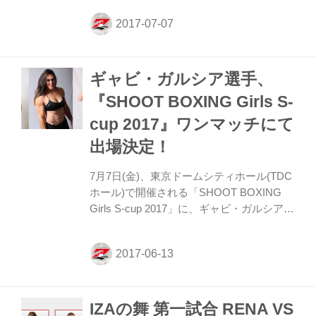
シカクファイターたちが多数参戦した。
RIZINで４連勝中と負け知らずのギャビ・
ガルシアは今回がSB初参戦。対戦相手は女
子プロレス、MMAなど豊富な経験を持つ藪
ギャビ・ガルシア選手、
下めぐみ。 ギャビが入場すると会場からは
どよめきが起きる。体格で上回るギャビが
『SHOOT BOXING Girls S-
開始早々から強打を次々とヒットさせる。
cup 2017』ワンマッチにて
１ラウンド序盤、藪下が倒れたところにギ
ャビの蹴りがたまたま入ってしまうという
出場決定！
アクシデントが起こる。そのままうずくま
る藪下。ここで試合がストップされ...
7月7日(金)、東京ドームシティホール(TDC
ホール)で開催される「SHOOT BOXING
Girls S-cup 2017」に、ギャビ・ガルシア選
手のワンマッチ出場が決定しました。ま
た、RIZINに参戦経験のあるイリアーナ・
ヴァレンティーノ選手、ハンナ・タイソン
選手の各対戦カードも決定いたしました。
参戦決定選手 ギャビ・ガルシア 対戦カー
IZAの舞 第一試合 RENA VS
ド RENA vs. イリアーナ・ヴァレンティー