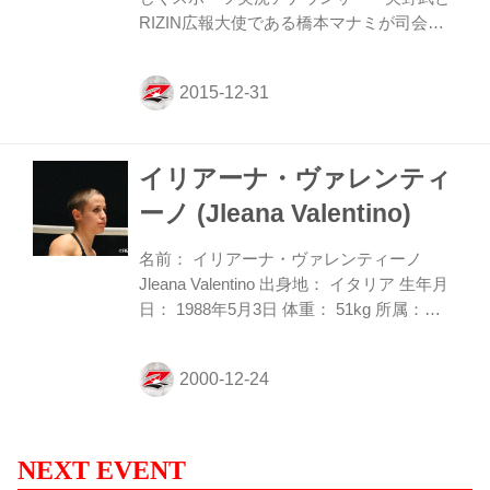
RENAを...
RIZIN広報大使である橋本マナミが司会を
務め、高田延彦大会統括本部長が見守る中
進められた。選手たちの計量体重、コメン
ト（トーナメント出場選手のみ）は以下の
通り。 RENAvsイリアーナ・ヴァレンティ
ーノ／51キロ・RIZIN 女子MMAルール
イリアーナ・ヴァレンティ
RENA51キロ、イリアーナ51キロ、両選手
クリア。 ワジム・ネムコフvsイリー・プロ
ーノ (Jleana Valentino)
ハースカ／100キロ・RIZINトーナメントル
ール ※28日に計量済みのため計量なし イ
名前： イリアーナ・ヴァレンティーノ
リー「昨日私は日本の素晴らしい選手であ
Jleana Valentino 出身地： イタリア 生年月
る石井選手に勝つことができとても嬉しい
日： 1988年5月3日 体重： 51kg 所属：
です。ですがメイ...
TEAM LEONE PETROSYAN K-1 MAXで史
上初の連覇を果たしたジョルジオ・ペトロ
シアンが所属するTEAM LEONE
PETROSYANで打撃のスキルを磨く、欧州
女子キック界の新星。ブロンドのショート
カットが似合う端正なルックスとチャーミ
NEXT EVENT
ングな笑顔が印象的で、イタリアではモデ