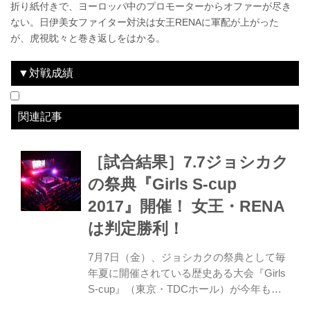
折り紙付きで、ヨーロッパ中のプロモーターからオファーが尽き
ない。日伊美女ファイター対決は女王RENAに軍配が上がった
が、虎視眈々と巻き返しをはかる。
▼対戦成績
日付
2015.12.31
勝敗
lose
対戦相手
RENA
結果
2R 3:31 アームバー
大会名
IZAの舞
関連記事
［試合結果］7.7ジョシカク
の祭典『Girls S-cup
2017』開催！ 女王・RENA
は判定勝利！
7月7日（金）、ジョシカクの祭典として毎
年夏に開催されている歴史ある大会『Girls
S-cup』（東京・TDCホール）が今年も開
催された。RIZINにも参戦経験のあるジョ