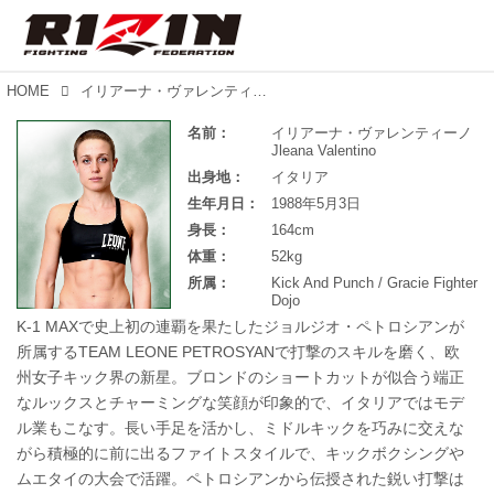
HOME
イリアーナ・ヴァレンティーノ
名前：
イリアーナ・ヴァレンティーノ
Jleana Valentino
出身地：
イタリア
生年月日：
1988年5月3日
身長：
164cm
体重：
52kg
所属：
Kick And Punch / Gracie Fighter
Dojo
K-1 MAXで史上初の連覇を果たしたジョルジオ・ペトロシアンが
所属するTEAM LEONE PETROSYANで打撃のスキルを磨く、欧
州女子キック界の新星。ブロンドのショートカットが似合う端正
なルックスとチャーミングな笑顔が印象的で、イタリアではモデ
ル業もこなす。長い手足を活かし、ミドルキックを巧みに交えな
がら積極的に前に出るファイトスタイルで、キックボクシングや
ムエタイの大会で活躍。ペトロシアンから伝授された鋭い打撃は