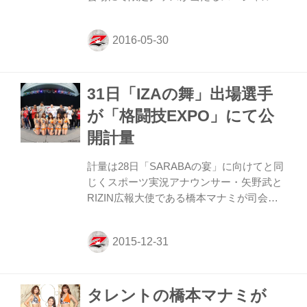
チャガチャに、第２弾として橋本マナミの
サイン入りパンフレットが追加‼︎ 2015年末
にはRIZIN FF広報大使としてさいたまスー
パーアリーナの舞台にも登場したセクシー
女王、直筆サイン入りのパンフレットは超
31日「IZAの舞」出場選手
お宝物だ！ ガチャガチャの中身は開けての
お楽しみ‼︎ オフィシャルファンクラブ会員
が「格闘技EXPO」にて公
になってこのイベントに参加しよう‼︎ 2015
開計量
年末にRIZIN FF広報大使を務めた「橋本マ
ナミ・サイン入りパンフレット」 ■RIZIN
計量は28日「SARABAの宴」に向けてと同
FFオフィシャルファンクラブサイト強者ノ
じくスポーツ実況アナウンサー・矢野武と
巣（仮...
RIZIN広報大使である橋本マナミが司会を
務め、高田延彦大会統括本部長が見守る中
進められた。選手たちの計量体重、コメン
ト（トーナメント出場選手のみ）は以下の
通り。 RENAvsイリアーナ・ヴァレンティ
ーノ／51キロ・RIZIN 女子MMAルール
タレントの橋本マナミが
RENA51キロ、イリアーナ51キロ、両選手