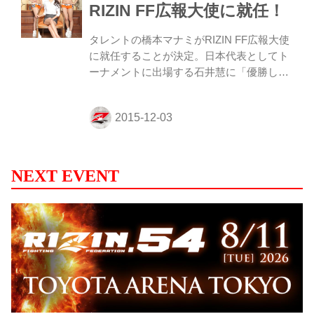
クリア。 ワジム・ネムコフvsイリー・プロ
RIZIN FF広報大使に就任！
ハースカ／100キロ・RIZINトーナメントル
ール ※28日に計量済みのため計量なし イ
タレントの橋本マナミがRIZIN FF広報大使
リー「昨日私は日本の素晴らしい選手であ
に就任することが決定。日本代表としてト
る石井選手に勝つことができとても嬉しい
ーナメントに出場する石井慧に「優勝して
です。ですがメイ...
ほしい」とエールを送った。 12月29日・
31日にさいたまスーパーアリーナで開催さ
れる「RIZIN FIGHTING WORLD GRAND-
PRIX 2015 さいたま3DAYS」の広報大使
を、タレントの橋本マナミが務めることに
なった。また、同大会のラウンドガール2
NEXT EVENT
名も決定した。 橋本は、「格闘技はまだあ
まり詳しくないので、今勉強しているとこ
ろ。会場で試合を観たことがありますが、
パンチの音や歓声に興奮しました。その楽
しさを少しでも多くの方に知ってもらえる
ように頑張り...