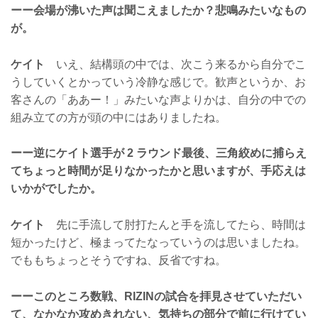
ーー会場が沸いた声は聞こえましたか？悲鳴みたいなもの
が。
ケイト
いえ、結構頭の中では、次こう来るから自分でこ
うしていくとかっていう冷静な感じで。歓声というか、お
客さんの「ああー！」みたいな声よりかは、自分の中での
組み立ての方が頭の中にはありましたね。
ーー逆にケイト選手が 2 ラウンド最後、三角絞めに捕らえ
てちょっと時間が足りなかったかと思いますが、手応えは
いかがでしたか。
ケイト
先に手流して肘打たんと手を流してたら、時間は
短かったけど、極まってたなっていうのは思いましたね。
でももちょっとそうですね、反省ですね。
ーーこのところ数戦、RIZINの試合を拝見させていただい
て、なかなか攻めきれない、気持ちの部分で前に行けてい