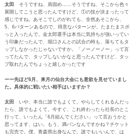
太田
そうですね、肩固め……そうですね、そこから色々
展開してこうと思ったんですけど、①の技が決まったって
感じですね。あそこでしのがれても、全然あそこから、
5、6パターンあるので、得意なパターンが。たまたまスポ
っと入ったんで。金太郎選手は本当に気持ちが強いってい
う印象だったんで、堀口さんとの試合の時も、落ちてもタ
ップしなかったじゃないですか。「ノーノーノー」って言
ってたんで、タップしないかなと思ったんですけど、タッ
プ取れたんでちょっと嬉しかったです
ーー先ほど6月、来月の仙台大会にも意欲を見せていまし
た。具体的に戦いたい相手はいますか？
太田
いや、本当に誰でもよくて。やらしてくれるんだっ
たら、誰でもよくて。今すぐ、これ終わったら社長のとこ
行って、いったん「6月組んでください」って言おうかと
思ってます、はい。もう、満パンなんですかね？チケット
も完売で。僕、青森県出身なんで。誰でもいいんで、は