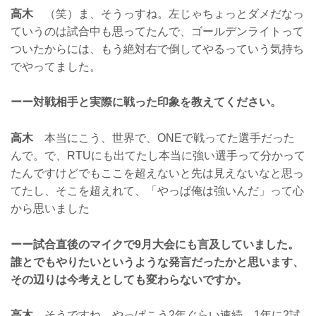
高木
（笑）ま、そうっすね。左じゃちょっとダメだなっ
ていうのは試合中も思ってたんで、ゴールデンライトって
ついたからには、もう絶対右で倒してやるっていう気持ち
でやってました。
ーー対戦相手と実際に戦った印象を教えてください。
高木
本当にこう、世界で、ONEで戦ってた選手だった
んで。で、RTUにも出てたし本当に強い選手って分かって
たんですけどでもここを超えないと先は見えないなと思っ
てたし、そこを超えれて、「やっぱ俺は強いんだ」って心
から思いました
ーー試合直後のマイクで9月大会にも言及していました。
誰とでもやりたいというような発言だったかと思います、
その辺りは今考えとしても変わらないですか。
高木
そうですね、やっぱこう2年ぐらい連続、1年に2試