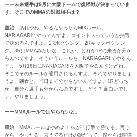
ーー未来選手は9月に大阪ドームで復帰戦が決まっていま
す。そこでのMMAの対戦相手は？
皇治
あれやわ。やるんやったらMIXルール。
NARIAGARIでやってんすよ。コイントスっていうか抽選
で決めるんですよ。1Rボクシング、2Rキックボクシン
グ、3RはMMAみたいな。これが、どれが1Rに来るか分か
らんのですよ。そういうルールを、NARIAGARI でやるん
すよ。5月16日にNARIAGARIを大阪でやるんすけどね。
そこでそのルールが適用されるんすよ。それでやりましょ
うよ、朝倉と。当日まで分からないんですよ。1Rどっち
か。自分ら選手も分からんのですよ。どう？ 面白いでし
ょ。やりましょう。
ーーMMAルールではやらないと。
皇治
MMAルールはやめよ！ 彼が「打撃で勝てる」言う
から「やったる」言うてるだけの話だって。僕からは喧嘩