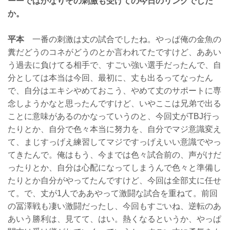
ーーではかなりその刺激も受けての今日のリングでした
か。
平本
一番の刺激は丈の試合でしたね。やっぱ俺の金魚の
糞だどうのコネがどうのとか言われてたですけど、ああい
う過去に負けてる相手で、すごい強い選手だったんで、自
分としては本当は今回、最初に、丈も出るってなったん
で、自分はエキシやめておこう、やめて丈のサポートに専
念しようかなと思ったんですけど、いやここは兄弟で出る
ことに意味があるのかなっていうのと、今回丈がTBJ行っ
たりとか、自分で色々本当に努力を、自分でマジ意識変え
て、まじすっげえ練習してマジですっげえいい意識でやっ
てきたんで。俺はもう、今までは色々試合前の、声がけだ
ったりとか、自分は心配になってしまうんで色々と準備し
たりとか自分がやってたんですけど、今回は全部丈に任せ
て。で、丈が1人でああやって激闘な試合を重ねて。前回
の冨澤戦も凄い激闘だったし、今回もすごいね、逆転のあ
あいう勝利は、見てて、はい。熱くなるというか、やっぱ