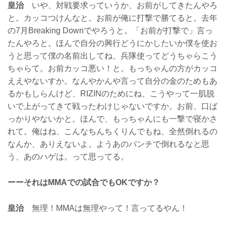
皇治
いや、対戦要求っていうか、お前がしてきたんやろ
と。カッコつけんなと。お前が俺に打撃で勝てると。去年
の7月Breaking Downでやろうと。「お前が打撃で」言っ
たんやろと。ほんで自分の興行どうにかしたいか僕を使お
うと思って僕の名前出してね、兵隊使ってどうちゃらこう
ちゃらて。お前カッコ悪い！と。もっちゃんの方がカッコ
ええやないすか。なんやかんや言って自分の金のためもあ
るかもしらんけど、RIZINのためにね、こうやって一肌脱
いで上がってきて戦ったわけじゃないですか。お前、口ば
っかりやないかと。ほんで、もっちゃんにも一撃で寝かさ
れて。俺はね、こんなちんちくりんでもね、全然倒れるの
なんか、ありえないよ。ようあのパンチで倒れるなと思
う、あのハゲは。って思ってる。
ーーそれはMMAでの試合でもOKですか？
皇治
無理！MMAは無理やって！言ってるやん！