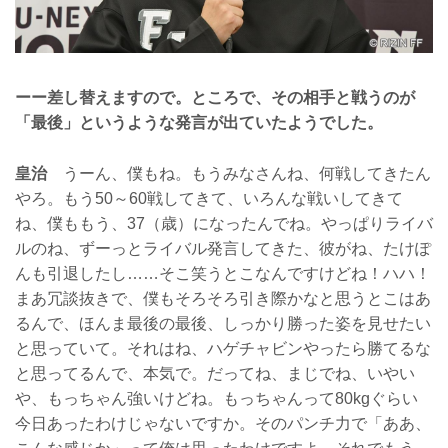
ーー差し替えますので。ところで、その相手と戦うのが
「最後」というような発言が出ていたようでした。
皇治
うーん、僕もね。もうみなさんね、何戦してきたん
やろ。もう50～60戦してきて、いろんな戦いしてきて
ね、僕ももう、37（歳）になったんでね。やっぱりライバ
ルのね、ずーっとライバル発言してきた、彼がね、たけぽ
んも引退したし……そこ笑うとこなんですけどね！ハハ！
まあ冗談抜きで、僕もそろそろ引き際かなと思うとこはあ
るんで、ほんま最後の最後、しっかり勝った姿を見せたい
と思っていて。それはね、ハゲチャビンやったら勝てるな
と思ってるんで、本気で。だってね、まじでね、いやい
や、もっちゃん強いけどね。もっちゃんって80kgぐらい
今日あったわけじゃないですか。そのパンチ力で「ああ、