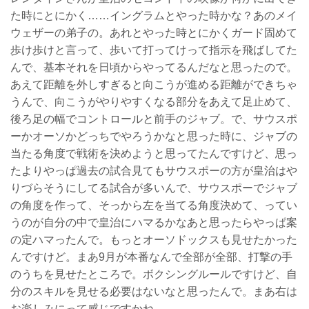
た時にとにかく……イングラムとやった時かな？あのメイ
ウェザーの弟子の。あれとやった時とにかくガード固めて
歩け歩けと言って、歩いて打ってけって指示を飛ばしてた
んで、基本それを日頃からやってるんだなと思ったので。
あえて距離を外しすぎると向こうが進める距離ができちゃ
うんで、向こうがやりやすくなる部分をあえて足止めて、
後ろ足の幅でコントロールと前手のジャブ。で、サウスポ
ーかオーソかどっちでやろうかなと思った時に、ジャブの
当たる角度で戦術を決めようと思ってたんですけど、思っ
たよりやっぱ過去の試合見てもサウスポーの方が皇治はや
りづらそうにしてる試合が多いんで、サウスポーでジャブ
の角度を作って、そっから左を当てる角度決めて、ってい
うのが自分の中で皇治にハマるかなあと思ったらやっぱ案
の定ハマったんで。もっとオーソドックスも見せたかった
んですけど。まあ9月が本番なんで全部が全部、打撃の手
のうちを見せたところで。ボクシングルールですけど、自
分のスキルを見せる必要はないなと思ったんで。まあ右は
お楽しみにって感じですかね。