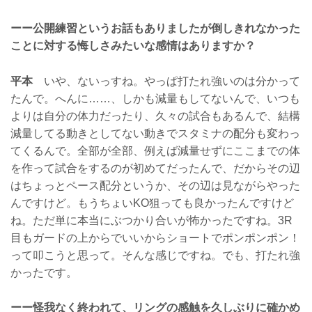
ーー公開練習というお話もありましたが倒しきれなかった
ことに対する悔しさみたいな感情はありますか？
平本
いや、ないっすね。やっぱ打たれ強いのは分かって
たんで。へんに……、しかも減量もしてないんで、いつも
よりは自分の体力だったり、久々の試合もあるんで、結構
減量してる動きとしてない動きでスタミナの配分も変わっ
てくるんで。全部が全部、例えば減量せずにここまでの体
を作って試合をするのが初めてだったんで、だからその辺
はちょっとペース配分というか、その辺は見ながらやった
んですけど。もうちょいKO狙っても良かったんですけど
ね。ただ単に本当にぶつかり合いが怖かったですね。3R
目もガードの上からでいいからショートでポンポンポン！
って叩こうと思って。そんな感じですね。でも、打たれ強
かったです。
ーー怪我なく終われて、リングの感触を久しぶりに確かめ