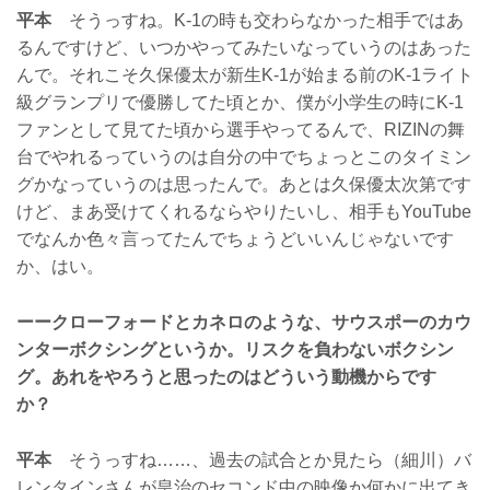
平本
そうっすね。K-1の時も交わらなかった相手ではあ
るんですけど、いつかやってみたいなっていうのはあった
んで。それこそ久保優太が新生K-1が始まる前のK-1ライト
級グランプリで優勝してた頃とか、僕が小学生の時にK-1
ファンとして見てた頃から選手やってるんで、RIZINの舞
台でやれるっていうのは自分の中でちょっとこのタイミン
グかなっていうのは思ったんで。あとは久保優太次第です
けど、まあ受けてくれるならやりたいし、相手もYouTube
でなんか色々言ってたんでちょうどいいんじゃないです
か、はい。
ーークローフォードとカネロのような、サウスポーのカウ
ンターボクシングというか。リスクを負わないボクシン
グ。あれをやろうと思ったのはどういう動機からです
か？
平本
そうっすね……、過去の試合とか見たら（細川）バ
レンタインさんが皇治のセコンド中の映像か何かに出てき