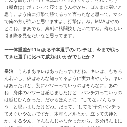
こんな感じか」って俺は思ったわけですよ。それでもう
（朝倉は）ポテンって寝てまうんやから、ほんまに弱いと
思う。よう俺に打撃で勝てるって言ったなと思って。マジ
で俺の方が強いと思いますよ、打撃は。ね。MMAはやめ
とこね。まあでも、真剣に格闘技したいですね。俺らしい
引き際を見せたいなと思ってます。
ーー体重差が11kgある平本選手のパンチは、今まで戦っ
てきた選手に比べて威力はいかがでしたか？
皇治
うんまあキレはあったっすけどね。キレは、もちろ
ん若いし、彼はみんな知ってるように実力者やから。キレ
はあったけど、別にパワーっていうのはそんなに。あの
ね、身体のパワーは感じましたけど、パンチ力っていうの
は感じひんかった。だからほんまに、“してない”んちゃ
う、と思いましたけどね。だって、“してる”子のパンチっ
てえぐいやないですか。木村ミノルとか。立って失神と
か、するやん。そんなんじゃなかったから、多分ほんまに