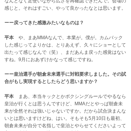
なんとなく足使いながら広さを再確認できたんで。会場の
感じと。それはすごい、やって良かったなとは思います。
ーー戻ってきた感激みたいなものは？
平本
や、まあMMAなんで、本業が。僕が。カムバック
した感じってよりかは、とりあえず、久々にショーとして
出たって感じなんで（笑）、まだあんま戻った感覚はない
すね。9月におあずけかなって感じですね。
ーー皇治選手が朝倉未来選手に対戦要求しました。その試
合がもし実現するとしたらどう思いますか？
平本
まあ、本当キックとかボクシングルールでやるなら
皇治が行くとは思うんですけど、MMAだとやっぱ朝倉未
来が全然それは強いじゃないですか。だから試合決まんな
いとは思いますけどね、はい。そもそも5月10日も最初、
朝倉未来が自分で名指しで皇治とやらせてくださいよって