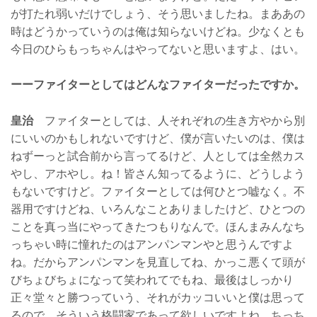
が打たれ弱いだけでしょう、そう思いましたね。まああの
時はどうかっていうのは俺は知らないけどね。少なくとも
今日のひらもっちゃんはやってないと思いますよ、はい。
ーーファイターとしてはどんなファイターだったですか。
皇治
ファイターとしては、人それぞれの生き方やから別
にいいのかもしれないですけど、僕が言いたいのは、僕は
ねずーっと試合前から言ってるけど、人としては全然カス
やし、アホやし。ね！皆さん知ってるように、どうしよう
もないですけど。ファイターとしては何ひとつ嘘なく。不
器用ですけどね、いろんなことありましたけど、ひとつの
ことを真っ当にやってきたつもりなんで。ほんまみんなち
っちゃい時に憧れたのはアンパンマンやと思うんですよ
ね。だからアンパンマンを見直してね、かっこ悪くて頭が
びちょびちょになって笑われてでもね、最後はしっかり
正々堂々と勝つっていう、それがカッコいいと僕は思って
るので。そういう格闘家であって欲しいですよね。ちっち