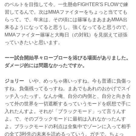
のベルトを目指して今、一生懸命FIGHTER'S FLOWで練
習してるんで。次はMMAファイターをちょっと当てても
らって。で、年末は、その頃には篠塚もまあまあMMA出
来るようになってると思うし、強くなってると思うので、
MMAファイター篠塚と大晦日（の対戦）を見据えて頑張
っていきたいと思います。
ーー試合開始早々ローブローを浴びる場面がありました。
ダメージ的には問題なかったですか。
ジョリー
いや、めっちゃ痛いっすね。今も普通に負傷っ
すね。負傷残ってるっすね。まあでもあれのおかげでスイ
ッチ入ったっす。なんか俺、自分の内側と、自分と向き合
って外の世界を一切遮断するっていうモードを瞑想で手に
入れたんすよ。それが「ブラックモード」って言うんす
よ。で、そのブラックモードに最初は入れなかったんす
よ。ブラックモードの利点は全集中でゾーンに入って相手
の全て3秒先の未来を読めるっていう。ガチで。ちょっ