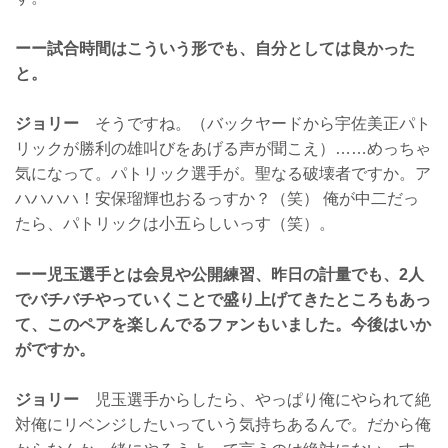
ーー試合時間はこういう形でも、自分としては良かった
と。
ジョリー
そうですね。（バックヤードから宇佐美正パト
リックが勝利の雄叫びをあげる声が聞こえ）……めっちゃ
気になって。パトリック選手が。聖なる破壊者ですか。ア
ハハハハ！安保瑠輝也おるっすか？（笑） 俺が中二だっ
たら、パトリックは小五らしいっす（笑）。
ーー児玉選手とは会見や公開練習、昨日の計量でも、2人
でバチバチやっていくことで盛り上げてきたところもあっ
て、このペアを楽しんでるファンもいました。今後はいか
がですか。
ジョリー
児玉選手からしたら、やっぱり俺にやられて絶
対俺にリベンジしたいっていう気持ちあるんで。だから俺