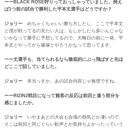
ーーBLACK ROSE狩りっておっしゃっていました。例え
ば1つ前の試合で勝利した平本丈選手はどうですか？
ジョリー
めちゃくちゃいい勝ち方したし、ここで平本丈
と僕が戦ってるの見たい人は、もしかしたら多いんじゃな
いかなって勝手に予想してるので、大晦日の前に一発、平
本丈とやってから篠塚とやろうかなって思ってます。
ーー丈選手も、当てられるなら徹底的にぶっ飛ばすと先ほ
どここで話していました。
ジョリー
本当っすか。あの試合内容じゃ無理ですね。
ーーRIZIN2戦目になって観客の反応は前回と違う部分を
感じましたか。
ジョリー
いやまあどの大会も会場の熱気とか凄いので、
そこは前回と同じぐらい歓声とか気持ちよかったっていう