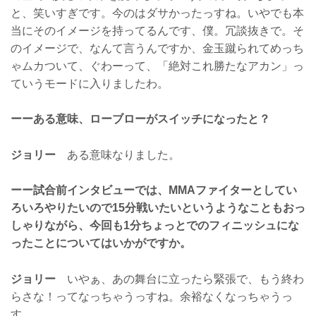
と、笑いすぎです。今のはダサかったっすね。いやでも本
当にそのイメージを持ってるんです、僕。冗談抜きで。そ
のイメージで、なんて言うんですか、金玉蹴られてめっち
ゃムカついて、ぐわーって、「絶対これ勝たなアカン」っ
ていうモードに入りましたわ。
ーーある意味、ローブローがスイッチになったと？
ジョリー
ある意味なりました。
ーー試合前インタビューでは、MMAファイターとしてい
ろいろやりたいので15分戦いたいというようなこともおっ
しゃりながら、今回も1分ちょっとでのフィニッシュにな
ったことについてはいかがですか。
ジョリー
いやぁ、あの舞台に立ったら緊張で、もう終わ
らさな！ってなっちゃうっすね。余裕なくなっちゃうっ
す。