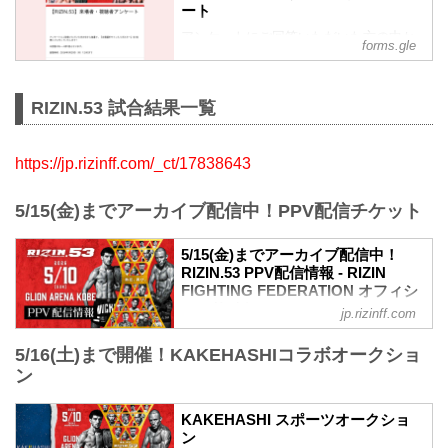
ート
アンケートにご回答いただいた方の中か
forms.gle
ら抽選で、『出場選手サイン入りポスタ
ー』を3名様にプレゼントいたします！
RIZIN.53 試合結果一覧
※回答はお一人様1回となります。
回答締切：2026年5月25日（月）12:00ま
https://jp.rizinff.com/_ct/17838643
で
5/15(金)までアーカイブ配信中！PPV配信チケット
5/15(金)までアーカイブ配信中！
RIZIN.53 PPV配信情報 - RIZIN
FIGHTING FEDERATION オフィシ
ャルサイト
jp.rizinff.com
RIZIN.53のPPV配信チケットが、4月17日
5/16(土)まで開催！KAKEHASHIコラボオークショ
（金）12時よりRIZIN 100 CLUB、RIZIN
LIVE、ABEMA、U-NEXTにて販売がスタ
ン
ートしたぞ！（※スカパー！は4/22(水)販
売開始）
KAKEHASHI スポーツオークショ
お得なPPV前売りチケットは、大会前日
ン