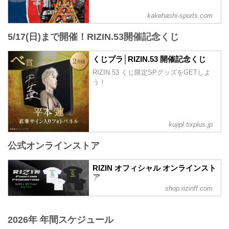
の5月9日（土）23:59まで販売！
会場に来られない方、また会場にも行く
kakehashi-sports.com
が実況・解説ありで試合を見たい方は是
非、お好きな配信サービスでRIZIN.53を
5/17(日)まで開催！RIZIN.53開催記念くじ
全試合リアルタイムで視聴しよう！
PPV販売スケジュール一覧
配信日時 料金 配信媒体 アー...
くじプラ│RIZIN.53 開催記念くじ
RIZIN.53 くじ限定SPグッズをGETしよ
う！
kujipl.tixplus.jp
公式オンラインストア
RIZIN オフィシャル オンラインスト
ア
shop.rizinff.com
日本の総合格闘技団体「RIZIN（ライジ
ン）」の公式グッズ販売店。大会やイベ
ントで着用して、RIZINを身近に感じよ
2026年 年間スケジュール
う。