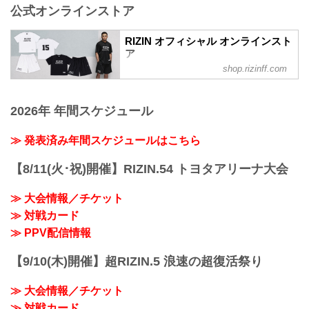
公式オンラインストア
ライト級タイトルマッチ
RIZIN MMAルール：5分 3R（71.0kg）
（LOSE）イルホム・ノジモフ vs. ルイ
RIZIN オフィシャル オンラインスト
ス・グスタボ（WIN）
ア
1R 2分08秒 TKO（レフェリーストップ：
shop.rizinff.com
日本の総合格闘技団体「RIZIN（ライジ
グラウンドパンチ）
ン）」の公式グッズ販売店。大会やイベ
≫ 試合結果詳細
ントで着用して、RIZINを身近に感じよ
第10試合／平本蓮 vs. 皇治
2026年 年間スケジュール
う。
RIZINスタンディングバウト特別ルール：
3分 3R（無差別級kg）
≫ 発表済み年間スケジュールはこちら
平本蓮 vs. 皇治
3R 終了（勝敗なし）
【8/11(火･祝)開催】RIZIN.54 トヨタアリーナ大会
≫ 試合結果詳細
第9試合／高木凌 vs. リー・カイウ...
≫ 大会情報／チケット
≫ 対戦カード
≫ PPV配信情報
【9/10(木)開催】超RIZIN.5 浪速の超復活祭り
≫ 大会情報／チケット
≫ 対戦カード