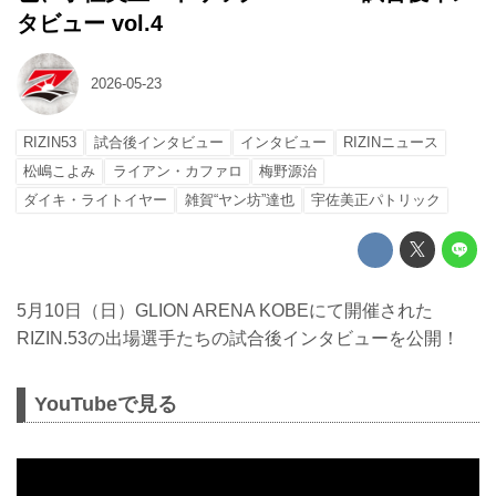
タビュー vol.4
2026-05-23
RIZIN53
試合後インタビュー
インタビュー
RIZINニュース
松嶋こよみ
ライアン・カファロ
梅野源治
ダイキ・ライトイヤー
雑賀“ヤン坊”達也
宇佐美正パトリック
5月10日（日）GLION ARENA KOBEにて開催された
RIZIN.53の出場選手たちの試合後インタビューを公開！
YouTubeで見る