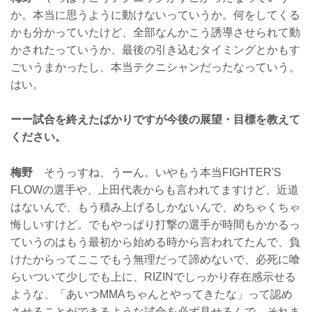
か。本当に思うように動けないっていうか。何をしてくる
かも分かっていたけど、全部なんかこう誘導させられて動
かされたっていうか、最後の引き込むタイミングとかもす
ごいうまかったし、本当テクニシャンだったなっていう。
はい。
ーー試合を終えたばかりですが今後の展望・目標を教えて
ください。
梅野
そうっすね、うーん。いやもう本当FIGHTER'S
FLOWの選手や、上田代表からも言われてますけど、近道
はないんで、もう積み上げるしかないんで、めちゃくちゃ
悔しいすけど。でもやっぱり打撃の選手が時間もかかるっ
ていうのはもう最初から始める時から言われてたんで、負
けたからってここでもう無理だって諦めないで、必死に喰
らいついて少しでも上に、RIZINでしっかり存在感示せる
ような、「あいつMMAちゃんとやってきたな」って認め
させることができるような試合を必ず見せるんで、それま