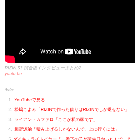
RIZIN.53 試合後インタビューまとめ2
youtu.be
YouTubeで見る
松嶋こよみ「RIZINで作った借りはRIZINでしか返せない」
ライアン・カファロ「ここが私の家です」
梅野源治「積み上げるしかないんで、上に行くには」
ダイキ・ライトイヤー「一番下の子が誕生日やったんで、え