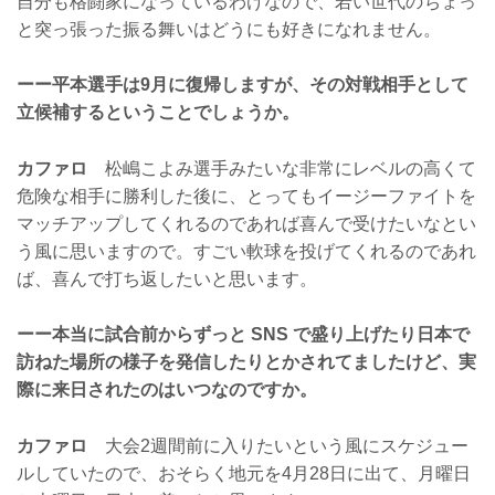
自分も格闘家になっているわけなので、若い世代のちょっ
と突っ張った振る舞いはどうにも好きになれません。
ーー平本選手は9月に復帰しますが、その対戦相手として
立候補するということでしょうか。
カファロ
松嶋こよみ選手みたいな非常にレベルの高くて
危険な相手に勝利した後に、とってもイージーファイトを
マッチアップしてくれるのであれば喜んで受けたいなとい
う風に思いますので。すごい軟球を投げてくれるのであれ
ば、喜んで打ち返したいと思います。
ーー本当に試合前からずっと SNS で盛り上げたり日本で
訪ねた場所の様子を発信したりとかされてましたけど、実
際に来日されたのはいつなのですか。
カファロ
大会2週間前に入りたいという風にスケジュー
ルしていたので、おそらく地元を4月28日に出て、月曜日