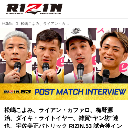
HOME
松嶋こよみ、ライアン・カファロ、梅野源治、ダイキ・ライトイヤー、雑賀“ヤン坊”達也、宇佐美正パトリック RIZIN.53 試合後インタビュー vol.4
松嶋こよみ、ライアン・カファロ、梅野源
治、ダイキ・ライトイヤー、雑賀“ヤン坊”達
也、宇佐美正パトリック RIZIN.53 試合後イン