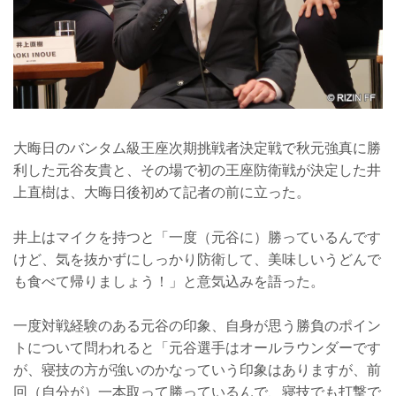
大晦日のバンタム級王座次期挑戦者決定戦で秋元強真に勝
利した元谷友貴と、その場で初の王座防衛戦が決定した井
上直樹は、大晦日後初めて記者の前に立った。
井上はマイクを持つと「一度（元谷に）勝っているんです
けど、気を抜かずにしっかり防衛して、美味しいうどんで
も食べて帰りましょう！」と意気込みを語った。
一度対戦経験のある元谷の印象、自身が思う勝負のポイン
トについて問われると「元谷選手はオールラウンダーです
が、寝技の方が強いのかなっていう印象はありますが、前
回（自分が）一本取って勝っているんで、寝技でも打撃で