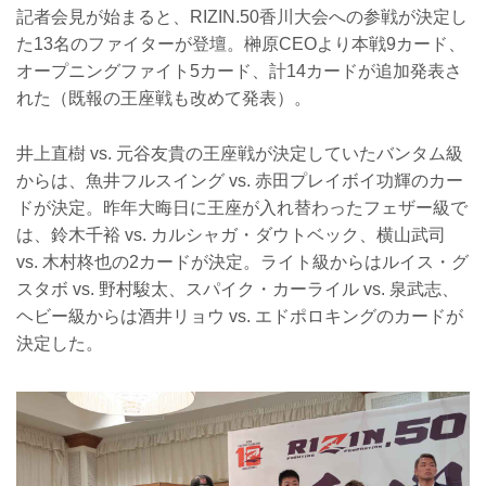
記者会見が始まると、RIZIN.50香川大会への参戦が決定し
た13名のファイターが登壇。榊原CEOより本戦9カード、
オープニングファイト5カード、計14カードが追加発表さ
れた（既報の王座戦も改めて発表）。
井上直樹 vs. 元谷友貴の王座戦が決定していたバンタム級
からは、魚井フルスイング vs. 赤田プレイボイ功輝のカー
ドが決定。昨年大晦日に王座が入れ替わったフェザー級で
は、鈴木千裕 vs. カルシャガ・ダウトベック、横山武司
vs. 木村柊也の2カードが決定。ライト級からはルイス・グ
スタボ vs. 野村駿太、スパイク・カーライル vs. 泉武志、
ヘビー級からは酒井リョウ vs. エドポロキングのカードが
決定した。