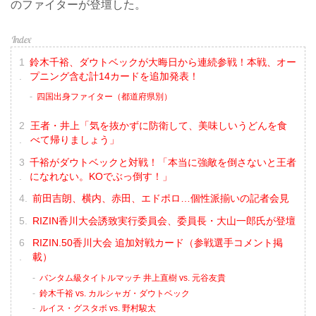
のファイターが登壇した。
鈴木千裕、ダウトベックが大晦日から連続参戦！本戦、オー
プニング含む計14カードを追加発表！
四国出身ファイター（都道府県別）
王者・井上「気を抜かずに防衛して、美味しいうどんを食
べて帰りましょう」
千裕がダウトベックと対戦！「本当に強敵を倒さないと王者
になれない。KOでぶっ倒す！」
前田吉朗、横内、赤田、エドポロ…個性派揃いの記者会見
RIZIN香川大会誘致実行委員会、委員長・大山一郎氏が登壇
RIZIN.50香川大会 追加対戦カード（参戦選手コメント掲
載）
バンタム級タイトルマッチ 井上直樹 vs. 元谷友貴
鈴木千裕 vs. カルシャガ・ダウトベック
ルイス・グスタボ vs. 野村駿太