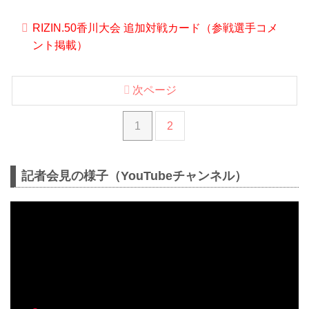
込みを済ませよう！
RIZIN.50香川大会 大会概要
RIZIN.50香川大会 追加対戦カード（参戦選手コメ
開催日時
ント掲載）
2025年3月30日（日）11:00開場（予定）
／13:00開始（予定）
※開場・開始時間は予定です。決定次第
RIZIN FFオフィシャルサイトにてご案内
次ページ
します。
終了予定時間
1
2
19:00〜20:00頃
※試合内容、イベント進行...
記者会見の様子（YouTubeチャンネル）