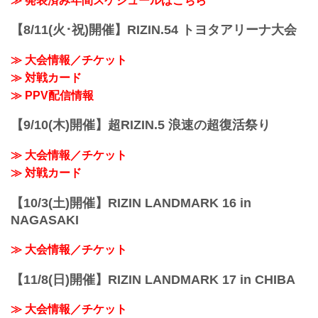
≫ 発表済み年間スケジュールはこちら
ご了承ください。
RIZIN MMAルール：5分 3R（66.0kg）
会場
鈴木千裕 vs. カルシャガ・ダウトベック
【8/11(火･祝)開催】RIZIN.54 トヨタアリーナ大会
あなぶきアリーナ香川
ルイス・グスタボ vs. 野村駿太
※会場駐車場はございません。ご来場の
RIZIN MMAルール：5分 3R（71.0kg）
お客様は公共交通機関をご利用くださ
≫ 大会情報／チケット
ルイス・グスタボ vs. 野村駿太
い。
≫ 対戦カード
スパイク・カーライル vs. 泉武志
JR高松駅より徒歩約4分（300m）
RIZIN MMAルール：...
≫ PPV配信情報
ことでん高松築港駅よ...
【9/10(木)開催】超RIZIN.5 浪速の超復活祭り
≫ 大会情報／チケット
≫ 対戦カード
【10/3(土)開催】RIZIN LANDMARK 16 in
NAGASAKI
≫ 大会情報／チケット
【11/8(日)開催】RIZIN LANDMARK 17 in CHIBA
≫ 大会情報／チケット