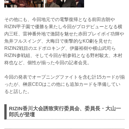
その他にも、今回地元での電撃復帰となる前田吉朗や
RIZIN甲子園で優勝を果たし今回がプロデビューとなる横
内三旺、雷神番外地で激闘を魅せた赤田プレイボイ功輝や
魚井フルスイング、大晦日で衝撃的なKO劇を見せた
RIZIN2戦目のエドポロキング、伊藤裕樹や横山武司ら
RIZIN参戦組、そして今回が初参戦となる野村駿太、木村
柊也など、個性が揃った今回の記者会見。
今回の発表でオープニングファイトを含む計15カードが揃
ったが、榊原CEOはこの他にも追加カードを準備してい
ると話した。
RIZIN香川大会誘致実行委員会、委員長・大山一
郎氏が登壇