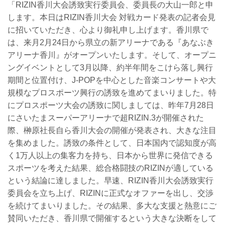
「RIZIN香川大会誘致実行委員会、委員長の大山一郎と申
します。本日はRIZIN香川大会 対戦カード発表の記者会見
に招いていただき、心より御礼申し上げます。香川県で
は、来月2月24日から県立の新アリーナである『あなぶき
アリーナ香川』がオープンいたします。そして、オープニ
ングイベントとして3月以降、約半年間をこけら落し興行
期間と位置付け、J-POPを中心とした音楽コンサートや大
規模なプロスポーツ興行の誘致を進めてまいりました。特
にプロスポーツ大会の誘致に関しましては、昨年7月28日
にさいたまスーパーアリーナで超RIZIN.3が開催された
際、榊原社長自ら香川大会の開催が発表され、大きな注目
を集めました。誘致の条件として、日本国内で認知度が高
く1万人以上の集客力を持ち、日本から世界に発信できる
スポーツを考えた結果、総合格闘技のRIZINが適している
という結論に達しました。早速、RIZIN香川大会誘致実行
委員会を立ち上げ、RIZINに正式なオファーを出し、交渉
を続けてまいりました。その結果、多大な支援と熱意にご
賛同いただき、香川県で開催するという大きな決断をして