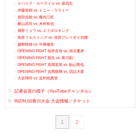
スパイク・カーライル vs. 泉武志
伊藤裕樹 vs. トニー・ララミー
前田吉朗 vs. 横内三旺
横山武司 vs. 木村柊也
酒井リョウ vs. エドポロキング
魚井フルスイング vs. 赤田プレイボイ功輝
越智晴雄 vs. 中務修良
OPENING FIGHT 稲井良弥 vs. 加古稟虎
OPENING FIGHT 龍生 vs. 香川刻
OPENING FIGHT 高岡宏気 vs. 飴山聖也
OPENING FIGHT 吉岡龍輝 vs. 切詰大貴
大谷翔司 vs. 足利也真登
記者会見の様子（YouTubeチャンネル）
RIZIN.50香川大会 大会情報／チケット
1
2