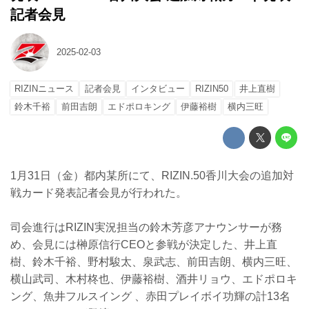
記者会見
2025-02-03
RIZINニュース
記者会見
インタビュー
RIZIN50
井上直樹
鈴木千裕
前田吉朗
エドポロキング
伊藤裕樹
横内三旺
1月31日（金）都内某所にて、RIZIN.50香川大会の追加対
戦カード発表記者会見が行われた。
司会進行はRIZIN実況担当の鈴木芳彦アナウンサーが務
め、会見には榊原信行CEOと参戦が決定した、井上直
樹、鈴木千裕、野村駿太、泉武志、前田吉朗、横内三旺、
横山武司、木村柊也、伊藤裕樹、酒井リョウ、エドポロキ
ング、魚井フルスイング 、赤田プレイボイ功輝の計13名