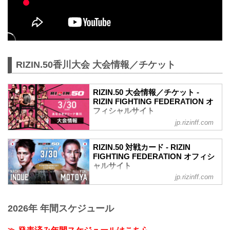
RIZIN.50香川大会 大会情報／チケット
RIZIN.50 大会情報／チケット -
RIZIN FIGHTING FEDERATION オ
フィシャルサイト
jp.rizinff.com
RIZIN.50 大会概要
開催日時
2025年3月30日（日）11:00開場（予定）
RIZIN.50 対戦カード - RIZIN
／13:00開始（予定）
FIGHTING FEDERATION オフィシ
※開場・開始時間は予定です。決定次第
ャルサイト
RIZIN FFオフィシャルサイトにてご案内
jp.rizinff.com
バンタム級タイトルマッチ 井上直樹 vs.
します。
元谷友貴
終了予定時間
バンタム級タイトルマッチ
19:00〜20:00頃
2026年 年間スケジュール
RIZIN MMAルール：5分 3R（61.0kg）
※試合内容、イベント進行によって終了
井上直樹 vs. 元谷友貴
予定時間が前後することがありますので
鈴木千裕 vs. カルシャガ・ダウトベック