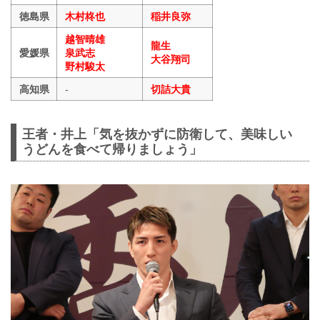
徳島県
木村柊也
稲井良弥
越智晴雄
龍生
愛媛県
泉武志
大谷翔司
野村駿太
高知県
-
切詰大貴
王者・井上「気を抜かずに防衛して、美味しい
うどんを食べて帰りましょう」