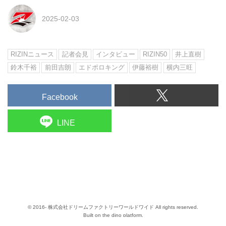
2025-02-03
RIZINニュース
記者会見
インタビュー
RIZIN50
井上直樹
鈴木千裕
前田吉朗
エドポロキング
伊藤裕樹
横内三旺
Facebook
LINE
© 2016- 株式会社ドリームファクトリーワールドワイド All rights reserved.
Built on
the dino platform
.