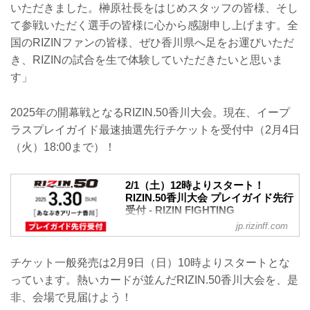
いただきました。榊原社長をはじめスタッフの皆様、そし
て参戦いただく選手の皆様に心から感謝申し上げます。全
国のRIZINファンの皆様、ぜひ香川県へ足をお運びいただ
き、RIZINの試合を生で体験していただきたいと思いま
す」
2025年の開幕戦となるRIZIN.50香川大会。現在、イープ
ラスプレイガイド最速抽選先行チケットを受付中（2月4日
（火）18:00まで）！
2/1（土）12時よりスタート！
RIZIN.50香川大会 プレイガイド先行
受付 - RIZIN FIGHTING
FEDERATION オフィシャルサイト
jp.rizinff.com
あなぶきアリーナ香川]にて開催される
RIZIN.50香川大会のプレイガイド先行受
チケット一般発売は2月9日（日）10時よりスタートとな
付が、2月1日（土）12時よりスタートす
っています。熱いカードが並んだRIZIN.50香川大会を、是
るぞ！
一般発売前にチケットを手に入れたい方
非、会場で見届けよう！
は、是非このプレイガイド先行受付で申