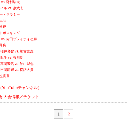
vs. 野村駿太
ル vs. 泉武志
トニー・ララミー
内三旺
村柊也
 エドポロキング
vs. 赤田プレイボイ功輝
務修良
T 稲井良弥 vs. 加古稟虎
T 龍生 vs. 香川刻
T 高岡宏気 vs. 飴山聖也
T 吉岡龍輝 vs. 切詰大貴
利也真登
YouTubeチャンネル）
川大会 大会情報／チケット
1
2