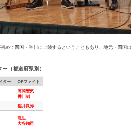
INが初めて四国・香川に上陸するということもあり、地元・四国
ター（都道府県別）
イター
OPファイト
高岡宏気
香川刻
稲井良弥
龍生
大谷翔司