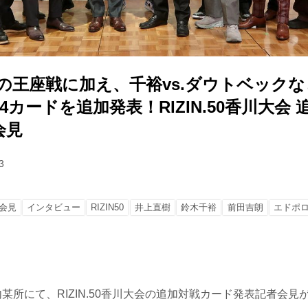
谷の王座戦に加え、千裕vs.ダウトベック
4カードを追加発表！RIZIN.50香川大会
会見
3
会見
インタビュー
RIZIN50
井上直樹
鈴木千裕
前田吉朗
エドポ
内某所にて、RIZIN.50香川大会の追加対戦カード発表記者会見