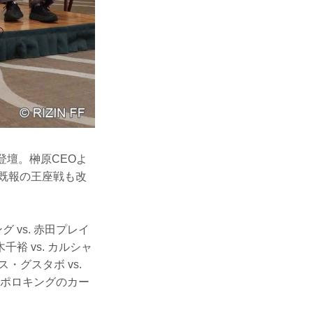
登壇。榊原CEOよ
（既報の王座戦も改
 vs. 赤田プレイ
 vs. カルシャ
・グスタボ vs.
エドポロキングのカー