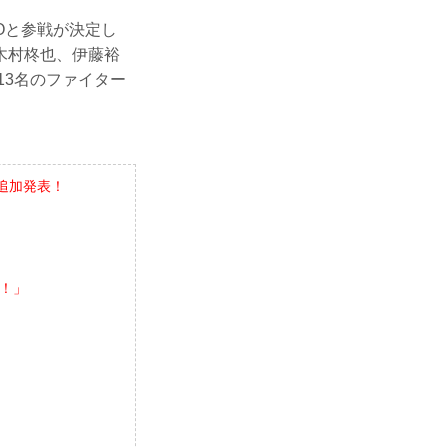
Oと参戦が決定し
木村柊也、伊藤裕
13名のファイター
追加発表！
！」