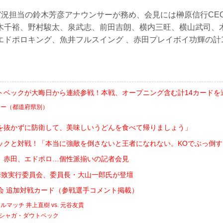
N実況担当の鈴木芳彦アナウンサーが務め、会見には榊原信行CE
木千裕、野村駿太、泉武志、前田吉朗、横内三旺、横山武司、
エドポロキング、魚井フルスイング 、赤田プレイボイ功輝の計
トベックが大晦日から連続参戦！本戦、オープニング含む計14カードを
ター（都道府県別）
を抜かずに防衛して、美味しいうどんを食べて帰りましょう」
ックと対戦！「本当に強敵を倒さないと王者になれない。KOでぶっ倒す
、赤田、エドポロ…個性派揃いの記者会見
会誘致実行委員会、委員長・大山一郎氏が登壇
香川大会 追加対戦カード（参戦選手コメント掲載）
マッチ 井上直樹 vs. 元谷友貴
カルシャガ・ダウトベック