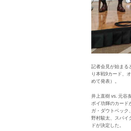
記者会見が始まると
り本戦9カード、
めて発表）。
井上直樹 vs. 
ボイ功輝のカードが
ガ・ダウトベック、
野村駿太、スパイク
ドが決定した。