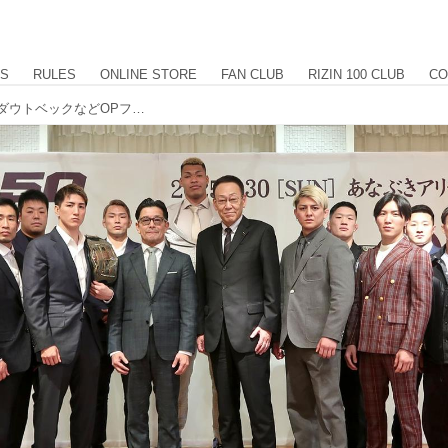
US
RULES
ONLINE STORE
FAN CLUB
RIZIN 100 CLUB
CO
井上vs.元谷の王座戦に加え、千裕vs.ダウトベックなどOPファイト含む一挙14カードを追加発表！RIZIN.50香川大会 追加対戦カード発表記者会見