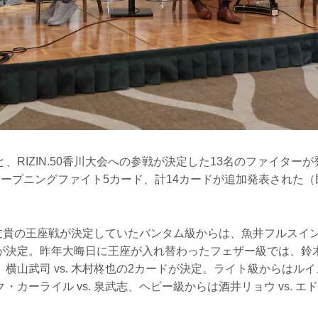
、RIZIN.50香川大会への参戦が決定した13名のファイターが
オープニングファイト5カード、計14カードが追加発表された
元谷友貴の王座戦が決定していたバンタム級からは、魚井フルスイング
決定。昨年大晦日に王座が入れ替わったフェザー級では、鈴木千裕
横山武司 vs. 木村柊也の2カードが決定。ライト級からはルイス
・カーライル vs. 泉武志、ヘビー級からは酒井リョウ vs. 