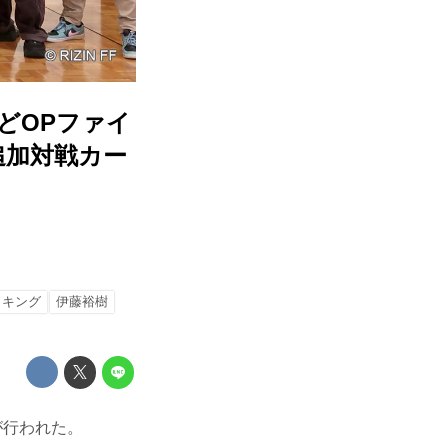
などOPファイ
 追加対戦カー
ロキング
伊藤裕樹
が行われた。