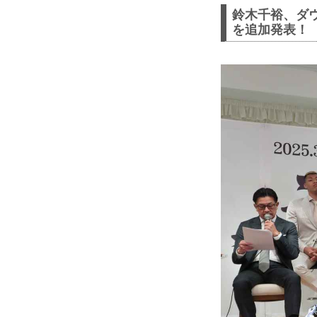
鈴木千裕、ダ
を追加発表！