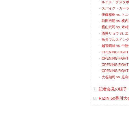
ルイス・グスタボ 
スパイク・カーライ
伊藤裕樹 vs. 
前田吉朗 vs. 横
横山武司 vs. 木
酒井リョウ vs.
魚井フルスイング 
越智晴雄 vs. 中
OPENING FIGH
OPENING FIGH
OPENING FIGH
OPENING FIGH
大谷翔司 vs. 足
記者会見の様子（
RIZIN.50香