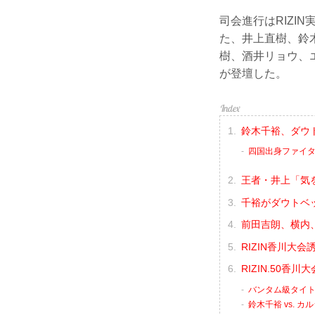
司会進行はRIZI
た、井上直樹、鈴
樹、酒井リョウ、
が登壇した。
鈴木千裕、ダウ
四国出身ファイ
王者・井上「気
千裕がダウトベ
前田吉朗、横内
RIZIN香川大
RIZIN.50
バンタム級タイトル
鈴木千裕 vs. 