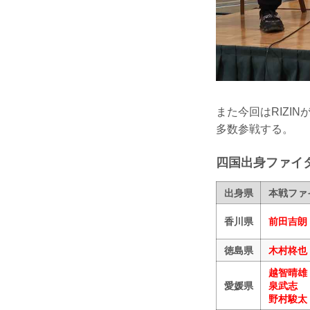
また今回はRIZ
多数参戦する。
四国出身ファイ
出身県
本戦ファ
香川県
前田吉朗
徳島県
木村柊也
越智晴雄
愛媛県
泉武志
野村駿太