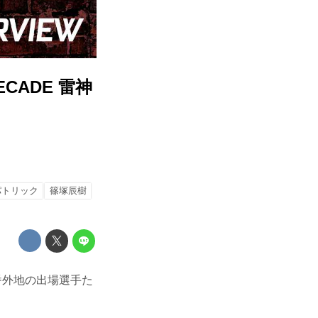
CADE 雷神
パトリック
篠塚辰樹
神番外地の出場選手た