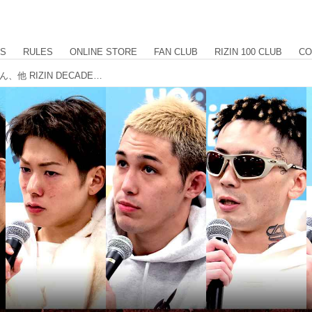
US
RULES
ONLINE STORE
FAN CLUB
RIZIN 100 CLUB
CO
宇佐美、篠塚、冨澤、三浦、黒薔薇くん、他 RIZIN DECADE 雷神番外地 試合後インタビュー vol.2