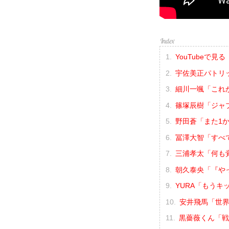
YouTubeで見る
宇佐美正パトリ
細川一颯「これか
篠塚辰樹「ジャ
野田蒼「また1
冨澤大智「すべ
三浦孝太「何も
朝久泰央「『や
YURA「もう
安井飛馬「世
黒薔薇くん「戦