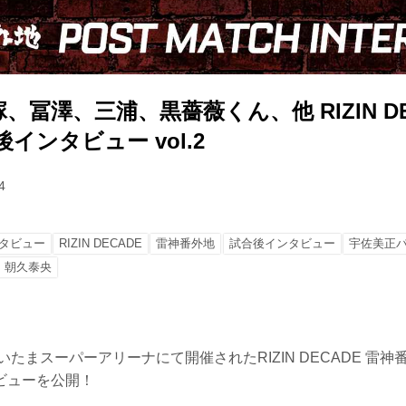
、冨澤、三浦、黒薔薇くん、他 RIZIN DE
インタビュー vol.2
4
タビュー
RIZIN DECADE
雷神番外地
試合後インタビュー
宇佐美正
朝久泰央
さいたまスーパーアリーナにて開催されたRIZIN DECADE 雷
ビューを公開！