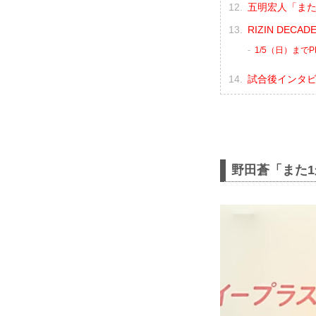
五明宏人「また
RIZIN DEC
1/5（日）まで
試合後インタ
野田蒼「また