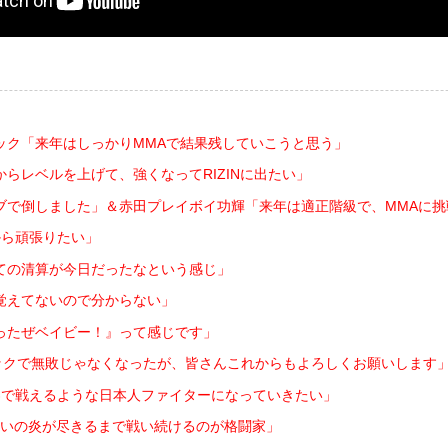
ック「来年はしっかりMMAで結果残していこうと思う」
らレベルを上げて、強くなってRIZINに出たい」
ブで倒しました」＆赤田プレイボイ功輝「来年は適正階級で、MMAに挑
から頑張りたい」
ての清算が今日だったなという感じ」
覚えてないので分からない」
ったぜベイビー！』って感じです」
キックで無敗じゃなくなったが、皆さんこれからもよろしくお願いします
界で戦えるような日本人ファイターになっていきたい」
いの炎が尽きるまで戦い続けるのが格闘家」