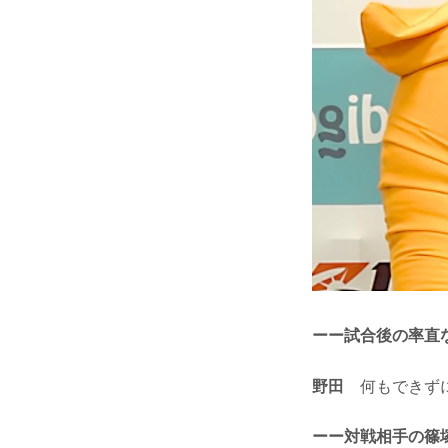
ーー試合後の率直
野田
何もできずに
ーー対戦相手の篠