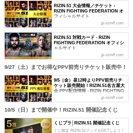
RIZIN.51 大会情報／チケット -
RIZIN FIGHTING FEDERATION オ
フィシャルサイト
jp.rizinff.com
更新情報
8/30（土）更新
A席、ステージサイドS席の2券種の追加
RIZIN.51 対戦カード - RIZIN
販売が決定！
FIGHTING FEDERATION オフィシ
8/21（木）更新
ャルサイト
S席完売いたしました。
jp.rizinff.com
試合順
8/18（月）更新
第14試合／ライト級タイトルマッチ ホベ
VVIP席、A席完売いたしました。
9/27（土）までお得なPPV前売りチケット販売中！
ルト・サトシ・ソウザ vs. 堀江圭功
開場（予定）が以下の時間に変更となり
ライト級タイトルマッチ
ました。
RIZIN MMAルール：5分 3R（71.0kg）
9/5（金）昼12時よりPPV前売りチ
11:30開場（予定）／13:00開始（予定）
ホベルト・サトシ・ソウザ vs. 堀江圭功
ケット販売開始！RIZIN.51名古屋大
↓
第13試合／フェザー級タイトルマッチ ラ
会 PPV配信情報 - RIZIN FIGHTING
11:00開場（予定）／13:00開始（予定）
ジャブアリ・シェイドゥラエフ vs. ビク
FEDERATION オフィシャルサイト
MOVIE
jp.rizinff.com
ター・コレスニック
- YouTube
RIZIN.51名古屋大会のPPV配信チケット
フェザー級タイトルマッチ
youtu.be
10/5（日）まで開催中！RIZIN.51 開催記念くじ
が、9月5日（金）12時よりRIZIN 100
RIZIN MMAルール：5分3R（66.0kg）
RIZIN.51 大会概要
CLUB、ABEMA、U-NEXT、RIZIN LIVE
ラジャブアリ・シェイドゥラエフ vs. ビ
2025年9月28日（日）11:00開場／13:00開
にて販売がスタートしたぞ！
くじプラ│RIZIN.51 開催記念くじ
クター・コレスニック
始
お得なPPV前売りチケットは、大会前日
第12試合／RIZIN WORLD GP...
くじ限定 RIZIN.51グッズをGETしよう！
※オープニングファイトは11...
の9月27日（土）23:59まで販売！