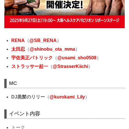
RENA
（
@SB_RENA
）
太田忍
（
@shinobu_ota_mma
）
宇佐美正パトリック
（
@usami_sho0508
）
ストラッサー起一
（
@StrasserKiichi
）
MC
DJ黒髪のリリー
（
@kurokami_Lily
）
イベント内容
トーク