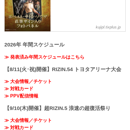
会場に来られない方、また会場にも行く
が実況・解説ありで試合を見たい方は是
非、お好きな配信サービスでRIZIN.51名
古屋大会を全試合リアルタイムで視聴し
よう！
kujipl.tixplus.jp
PPV販売スケジュール一覧
配信日時 料金 配信媒体 アーカイブ
期間 応援
2026年 年間スケジュール
...
≫ 発表済み年間スケジュールはこちら
【8/11(火･祝)開催】RIZIN.54 トヨタアリーナ大会
≫ 大会情報／チケット
≫ 対戦カード
≫ PPV配信情報
【9/10(木)開催】超RIZIN.5 浪速の超復活祭り
≫ 大会情報／チケット
≫ 対戦カード