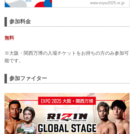
www.expo2025.or.jp
地元大阪がREBORNをテーマに、未来に
実現を目指すヘルスケアや都市生活の体
験や、 iPS細胞をテーマにした再生医療
参加料金
の可能性の発信、屋外ステージでのイベ
ントやなどさまざま情報を発信。
無料
※大阪・関西万博の入場チケットをお持ちの方のみ参加可
能です。
参加ファイター