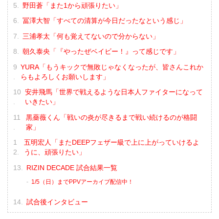
野田蒼「また1から頑張りたい」
冨澤大智「すべての清算が今日だったなという感じ」
三浦孝太「何も覚えてないので分からない」
朝久泰央「『やったぜベイビー！』って感じです」
YURA「もうキックで無敗じゃなくなったが、皆さんこれか
らもよろしくお願いします」
安井飛馬「世界で戦えるような日本人ファイターになって
いきたい」
黒薔薇くん「戦いの炎が尽きるまで戦い続けるのが格闘
家」
五明宏人「またDEEPフェザー級で上に上がっていけるよ
うに、頑張りたい」
RIZIN DECADE 試合結果一覧
1/5（日）までPPVアーカイブ配信中！
試合後インタビュー