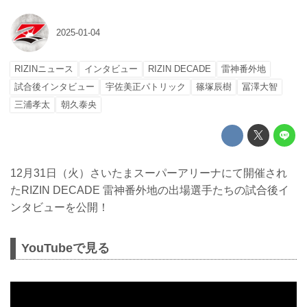
2025-01-04
RIZINニュース
インタビュー
RIZIN DECADE
雷神番外地
試合後インタビュー
宇佐美正パトリック
篠塚辰樹
冨澤大智
三浦孝太
朝久泰央
12月31日（火）さいたまスーパーアリーナにて開催され
たRIZIN DECADE 雷神番外地の出場選手たちの試合後イ
ンタビューを公開！
YouTubeで見る