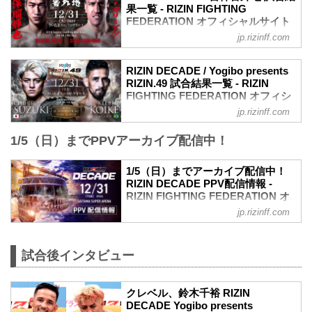
果一覧 - RIZIN FIGHTING
FEDERATION オフィシャルサイト
jp.rizinff.com
第7試合／安保瑠輝也 vs. シナ・カリミア
ン
RIZINスタンディングバウト特別ルール：
RIZIN DECADE / Yogibo presents
2分 6R（100.0kg）
RIZIN.49 試合結果一覧 - RIZIN
（WIN）安保瑠輝也 vs. シナ・カリミア
FIGHTING FEDERATION オフィシ
ン（LOSE）
ャルサイト
jp.rizinff.com
6R 2分00秒 判定（3-0）
第14試合／鈴木千裕 vs. クレベル・コイ
≫ 試合結果詳細
1/5（日）までPPVアーカイブ配信中！
ケ
第6試合／細川一颯 vs. 宇佐美正パトリッ
フェザー級タイトルマッチ
ク
RIZIN MMAルール：5分 3R（66.0kg）
1/5（日）までアーカイブ配信中！
RIZIN オープンフィンガーグローブ キッ
（LOSE）鈴木千裕 vs. クレベル・コイケ
RIZIN DECADE PPV配信情報 -
クボクシングルール：3分 3R（77.0kg）
（WIN）
RIZIN FIGHTING FEDERATION オ
（LOSE）細川一颯 vs. 宇佐美正パトリッ
3R 判定（3-0）
フィシャルサイト
ク（WIN）
jp.rizinff.com
≫ 試合結果詳細
2R 2分59秒 TKO（レフェリーストップ）
更新情報
第13試合／堀口恭司 vs. エンカジムー
≫ 試合結果詳...
12/18（水）更新
ロ・ズールー
12月31日（火）開催の『RIZIN
試合後インタビュー
フライ級タイトルマッチ
DECADE』第1部で実施を予定しておりま
RIZIN MMAルール：5分 3R（57.0kg）
したライアン・ガルシア vs. 安保瑠輝也
（WIN）堀口恭司 vs. エンカジムーロ・
クレベル、鈴木千裕 RIZIN
は、ライアン・ガルシアが練習中に手を
ズールー（LOSE）
DECADE Yogibo presents
負傷しドクターストップとなったため、
3R 判定（3-0）