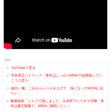
YouTubeで見る
宇佐美正パトリック「来年はしっかりMMAで結果残してい
こうと思う」
細川一颯「これからレベルを上げて、強くなってRIZINに出
たい」
篠塚辰樹「ジャブで倒しました」＆赤田プレイボイ功輝「来
年は適正階級で、MMAに挑戦したい」