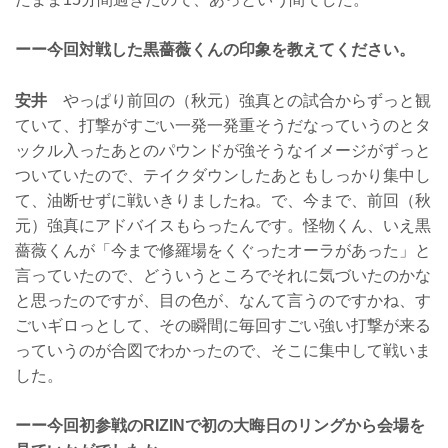
ーー今回対戦した黒薔薇くんの印象を教えてください。
安井
やっぱり前回の（秋元）強真との試合からずっと観
ていて、打撃がすごい一発一発重そうだなっていうのとタ
ックル入ったあとのパウンドが強そうなイメージがずっと
ついていたので、テイクダウンしたあともしっかり集中し
て、油断せずに戦いきりましたね。で、今まで、前回（秋
元）強真にアドバイスもらったんです。怪物くん、いえ黒
薔薇くんが「今まで修羅場をくぐったオーラがあった」と
言っていたので、どういうところでそれに気づいたのかな
と思ったのですが、目の色が、なんて言うのですかね、す
ごいギロっとして、その瞬間に毎回すごい強い打撃が来る
っていうのが合図でわかったので、そこに集中して戦いま
した。
ーー今回初参戦のRIZINで初の大晦日のリングから会場を