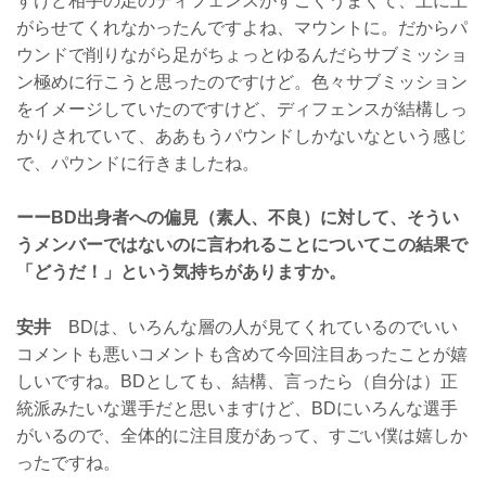
すけど相手の足のディフェンスがすごくうまくて、上に上
がらせてくれなかったんですよね、マウントに。だからパ
ウンドで削りながら足がちょっとゆるんだらサブミッショ
ン極めに行こうと思ったのですけど。色々サブミッション
をイメージしていたのですけど、ディフェンスが結構しっ
かりされていて、ああもうパウンドしかないなという感じ
で、パウンドに行きましたね。
ーーBD出身者への偏見（素人、不良）に対して、そうい
うメンバーではないのに言われることについてこの結果で
「どうだ！」という気持ちがありますか。
安井
BDは、いろんな層の人が見てくれているのでいい
コメントも悪いコメントも含めて今回注目あったことが嬉
しいですね。BDとしても、結構、言ったら（自分は）正
統派みたいな選手だと思いますけど、BDにいろんな選手
がいるので、全体的に注目度があって、すごい僕は嬉しか
ったですね。