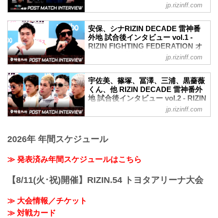
後インタビューを公開！
ュー vol.5 - RIZIN FIGHTING
合後の率直な感想をお聞かせいただけま
jp.rizinff.com
YouTubeで見る
FEDERATION オフィシャルサイト
すか。
- YouTube
サトシ 嬉しいね！今年2回KOして、大晦
12月31日（火）さいたまスーパーアリー
youtu.be
安保、シナRIZIN DECADE 雷神番
日には柔術見せたいから、柔術ができ
ナにて開催されたRIZIN DECADE Yogibo
伊澤星花「周りを認めさせながら、自分
外地 試合後インタビュー vol.1 -
て、それでとてもよかったです。
presents RIZIN.49の出場選手たちの試合
RIZIN FIGHTING FEDERATION オ
が世界一であることを証明していけた
ーーフィニッシュ...
後インタビューを公開！
フィシャルサイト
ら」
jp.rizinff.com
YouTubeで見る
ーー試合後の率直な感想をお聞かせいた
12月31日（火）さいたまスーパーアリー
- YouTube
だけますか。
ナにて開催されたRIZIN DECADE 雷神番
youtu.be
宇佐美、篠塚、冨澤、三浦、黒薔薇
伊澤 勝ててホッとしているという気持ち
外地の出場選手たちの試合後インタビュ
上田幹雄「ここからもっと負けられない
くん、他 RIZIN DECADE 雷神番外
ですね。
ーを公開！
地 試合後インタビュー vol.2 - RIZIN
戦いが続くのではないか」
ーー今回対戦したルシア選手について、
YouTubeで見る
FIGHTING FEDERATION オフィシ
ーー試合後の率直な感想をお聞かせいた
jp.rizinff.com
対戦前のイメージと実際に戦って違った
- YouTube
ャルサイト
だけますか。
ところなどが...
youtu.be
上田 ごめんなさいちょっと声がヘンなん
12月31日（火）さいたまスーパーアリー
安保瑠輝也「チャンスが巡ってきている
ですけど気にしないでください。えっ
ナにて開催されたRIZIN DECADE 雷神番
2026年 年間スケジュール
のが安保瑠輝也。誰に何言われても、も
と、まあホッとしているというか。プロ
外地の出場選手たちの試合後インタビュ
う堂々としとこうかなって」
になって2連敗は絶対ありえないことな
ーを公開！
≫ 発表済み年間スケジュールはこちら
ーー試合後の率直な感想をお聞かせいた
の...
YouTubeで見る
だけますか。
- YouTube
安保 率直な感想は、まあやっぱり、何や
【8/11(火･祝)開催】RIZIN.54 トヨタアリーナ大会
youtu.be
ろ？まあ今回試合が流れて急遽決まった
宇佐美正パトリック「来年はしっかり
試合ではあったけど、まあ、対抗戦の大
≫ 大会情報／チケット
MMAで結果残していこうと思う」
将戦として任命された部分もあるん
ーー試合後の率直な感想をお聞かせいた
≫ 対戦カード
で、...