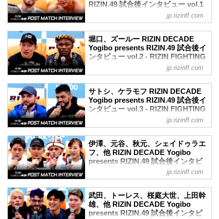
RIZIN.49 試合後インタビュー vol.1
試合を延期することとなりました。
≫ 試合結果詳細
- RIZIN FIGHTING FEDERATION
これに伴いABEMA、U-NEXTにて第1部
jp.rizinff.com
第12試合／ホベルト・サトシ...
オフィシャルサイト
チケットを購入された方へメールにて返
金についてのご案内をお送りいたしま
12月31日（火）さいたまスーパーアリー
堀口、ズールー RIZIN DECADE
す。
ナにて開催されたRIZIN DECADE Yogibo
Yogibo presents RIZIN.49 試合後イ
※通しチケットの返金の対応はございま
presents RIZIN.49の出場選手たちの試合
ンタビュー vol.2 - RIZIN FIGHTING
せん。
後インタビューを公開！
FEDERATION オフィシャルサイト
jp.rizinff.com
大晦日に開催されるRIZIN DECADEの
YouTubeで見る
12月31日（火）さいたまスーパーアリー
PPV配信チケットが、本日...
- YouTube
ナにて開催されたRIZIN DECADE Yogibo
youtu.be
サトシ、ケラモフ RIZIN DECADE
presents RIZIN.49の出場選手たちの試合
クレベル・コイケ「去年の目標はこのベ
Yogibo presents RIZIN.49 試合後イ
後インタビューを公開！
ンタビュー vol.3 - RIZIN FIGHTING
ルトを奪還することでしたが、今年の目
YouTubeで見る
FEDERATION オフィシャルサイト
標はそれを維持すること」
jp.rizinff.com
- YouTube
クレベル みんな、まずはハッピーニュー
12月31日（火）さいたまスーパーアリー
youtu.be
イヤー！はー！疲れた！
ナにて開催されたRIZIN DECADE Yogibo
堀口恭司「世界一番をめざしているの
伊澤、元谷、秋元、シェイドゥラエ
ーー再びベルトを手にしました。試合後
presents RIZIN.49の出場選手たちの試合
フ、他 RIZIN DECADE Yogibo
で、そこに挑戦したい」
の率直な感想をお聞かせいただけますで
後インタビューを公開！
presents RIZIN.49 試合後インタビ
ーー初防衛おめでとうございます。今の
しょうか。
YouTubeで見る
ュー vol.4 - RIZIN FIGHTING
気持ちを教えてください。
jp.rizinff.com
クレベル 嬉し...
- YouTube
FEDERATION オフィシャルサイト
堀口 試合のなかで、すごい課題ができた
youtu.be
試合だなと思いましたね。なので、ちょ
12月31日（火）さいたまスーパーアリー
ホベルト・サトシ・ソウザ「世界のトッ
武田、トーレス、桜庭大世、上田幹
っと、気分が落ち込んでます。
ナにて開催されたRIZIN DECADE Yogibo
雄、他 RIZIN DECADE Yogibo
プ選手と戦いたい」
ーーその課題はもう明確に今わかって...
presents RIZIN.49の出場選手たちの試合
presents RIZIN.49 試合後インタビ
ーー王座防衛おめでとうございます。試