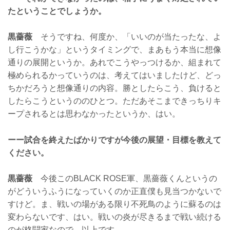
たということでしょうか。
黒薔薇
そうですね、何度か、「いいのが当たったな、よ
し行こうかな」というタイミングで、まあもう本当に想像
通りの展開というか。あれでこうやっつけるか、組まれて
極められるかっていうのは、考えてはいましたけど、どっ
ちかだろうと想像通りの内容。勝としたらこう、負けると
したらこうというののひとつ。ただあそこまできっちりキ
ープされるとは思わなかったというか、はい。
ーー試合を終えたばかりですが今後の展望・目標を教えて
ください。
黒薔薇
今後このBLACK ROSE軍、黒薔薇くんというの
がどういうふうになっていくのか正直僕も見当つかないで
すけど。ま、戦いの場がある限り不死鳥のように蘇るのは
変わらないです、はい。戦いの炎が尽きるまで戦い続ける
のが格闘家なので。以上です。