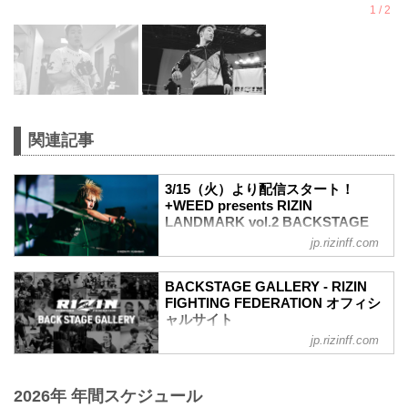
関連記事
3/15（火）より配信スタート！
+WEED presents RIZIN
LANDMARK vol.2 BACKSTAGE
GALLERY - RIZIN FIGHTING
jp.rizinff.com
FEDERATION オフィシャルサイト
闘いの裏側で選手が見せる真実の素顔を
BACKSTAGE GALLERY - RIZIN
収めた「BACKSTAGE GALLERY」。
FIGHTING FEDERATION オフィシ
3月6日（日）に行われた+WEED
ャルサイト
presents RIZIN LANDMARK vol.2のバッ
jp.rizinff.com
BACKSTAGE GALLERY の記事一覧 - 格
クステージフォトが、本日3月15日（火）
闘技イベント「RIZIN」（ライジン）と
よりRIZIN FFオフィシャルTwitterと
「RIZIN FIGHTING FEDERATION」（ラ
instagramでデイリー配信されるぞ！
2026年 年間スケジュール
イジン ファイティング フェデレーショ
是非オフィシャルアカウントをフォロー