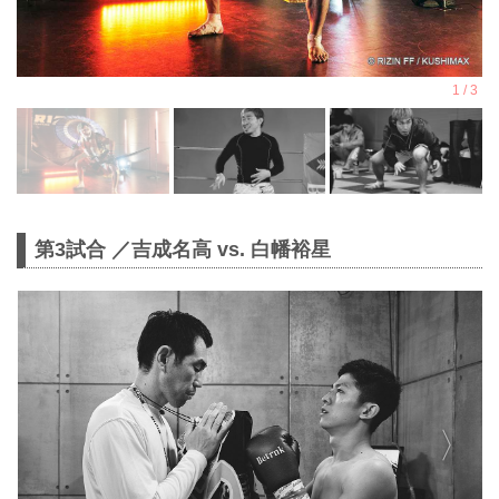
第3試合 ／吉成名高 vs. 白幡裕星