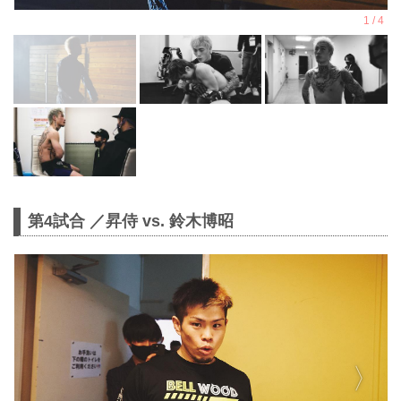
第4試合 ／昇侍 vs. 鈴木博昭