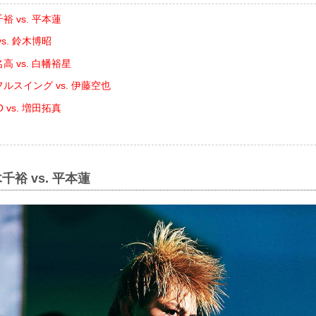
裕 vs. 平本蓮
s. 鈴木博昭
高 vs. 白幡裕星
ルスイング vs. 伊藤空也
 vs. 増田拓真
千裕 vs. 平本蓮