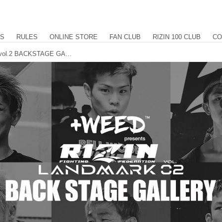
US
RULES
ONLINE STORE
FAN CLUB
RIZIN 100 CLUB
CO
+WEED presents RIZIN LANDMARK vol.2 BACKSTAGE GALLERY