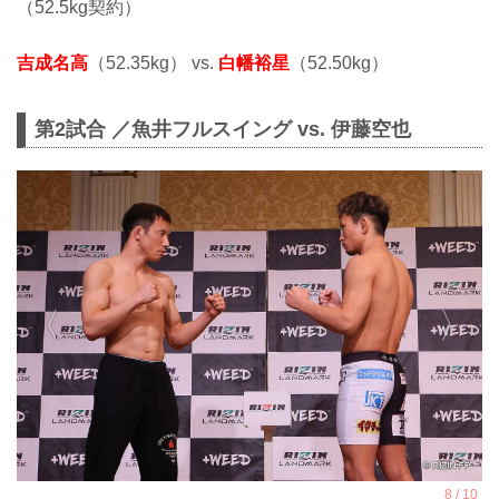
（52.5kg契約）
吉成名高
（52.35kg） vs.
白幡裕星
（52.50kg）
第2試合 ／魚井フルスイング vs. 伊藤空也