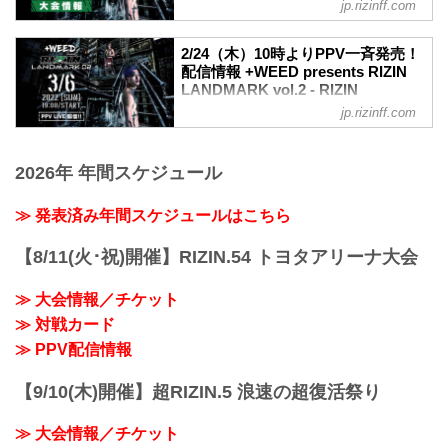
FEDERATION オフィシャルサイト
jp.rizinff.com
MOVIE
+WEED presents RIZIN LANDMARK
2/24（木）10時よりPPV一斉発売！
vol.2 | 大会オープニング映像 (冒頭2分)
配信情報 +WEED presents RIZIN
youtu.be
LANDMARK vol.2 - RIZIN
大会概要
FIGHTING FEDERATION オフィシ
jp.rizinff.com
名称
ャルサイト
+WEED presents RIZIN LANDMARK
3月6日（日）に開催される+WEED
vol.2
presents RIZIN LANDMARK vol.2の各社
2026年 年間スケジュール
日時
配信サービスでのPPV販売が、2月24日
2022年3月6日（日）18:00開場 / 19:00開
（木）10時より一斉発売されるぞ！
≫ 発表済み年間スケジュールはこちら
始
今回より新たな配信サービスでのPPV販
会場
売が決定！お好きな配信サービスで
※非公開
【8/11(火･祝)開催】RIZIN.54 トヨタアリーナ大会
+WEED presents RIZIN LANDMARK
主催
vol.2を全試合リアルタイムで視聴しよ
RIZIN FIGHTING FEDERATION
≫ 大会情報／チケット
う！
冠協賛
放送・配信スケジュール一覧
≫ 対戦カード
+WEED
大会当日
≫ PPV配信情報
≫ +WEED（外部サイト）
配信日時 視聴料金 放送・配信媒体 番組
【3/1更新】来場のご案内
名・その他
項目 実施の有無 補足
【9/10(木)開催】超RIZIN.5 浪速の超復活祭り
3/6(日)
当日券 なし ※当選...
19:00〜 前売 ¥3,300(税...
≫ 大会情報／チケット