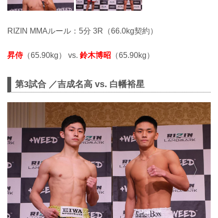
RIZIN MMAルール：5分 3R（66.0kg契約）
昇侍
（65.90kg） vs.
鈴木博昭
（65.90kg）
第3試合 ／吉成名高 vs. 白幡裕星