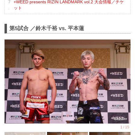
+WEED presents RIZIN LANDMARK vol.2 大会情報／チケ
ット
第5試合 ／鈴木千裕 vs. 平本蓮