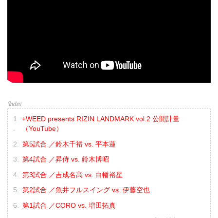
+WEED presents RIZIN LANDMARK vol.2 公開計量
（YouTube）
第5試合 ／鈴木千裕 vs. 平本蓮
第4試合 ／昇侍 vs. 鈴木博昭
第3試合 ／吉成名高 vs. 白幡裕星
第2試合 ／魚井フルスイング vs. 伊藤空也
第1試合 ／CORO vs. 増田拓真