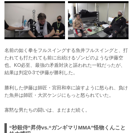
名前の如く拳をフルスイングする魚井フルスイングと、打
たれても打たれても前に出続けるゾンビのような伊藤空
也。KO必至、最強の矛盾対決と謳われた一戦だったが、
結果は判定0-3で伊藤が勝利した。
勝利した伊藤は師匠・宮田和幸に諭すように怒られ、負け
た魚井は師匠・大沢ケンジにもっと怒られていた。
寡黙な男たちの闘いは、まだまだ続く。
“秒殺侍”昇侍vs.“ガンギマリMMA”怪物くんこと