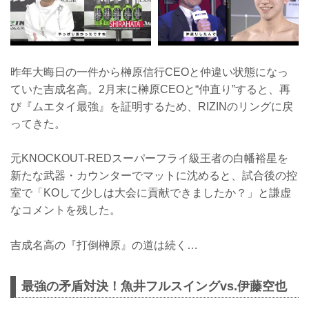
昨年大晦日の一件から榊原信行CEOと仲違い状態になっ
ていた吉成名高。2月末に榊原CEOと“仲直り”すると、再
び『ムエタイ最強』を証明するため、RIZINのリングに戻
ってきた。
元KNOCKOUT-REDスーパーフライ級王者の白幡裕星を
新たな武器・カウンターでマットに沈めると、試合後の控
室で「KOして少しは大会に貢献できましたか？」と謙虚
なコメントを残した。
吉成名高の『打倒榊原』の道は続く…
最強の矛盾対決！魚井フルスイングvs.伊藤空也