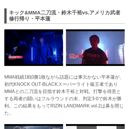
キック&MMA二刀流・鈴木千裕vs.アメリカ武者
修行帰り・平本蓮
MMA戦績1戦0勝1敗ながら話題には事欠かない平本蓮が、
初代KNOCK OUT-BLACKスーパーライト級王者であり
MMAとの二刀流を目指す鈴木千裕と対戦。打撃を得意と
する両者の闘いはフルラウンドの末、判定3-0で鈴木が勝
利。この結果をもってRIZIN LANDMARK vol.2は幕を閉じ
た。