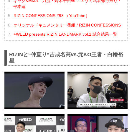
キック&MMA二刀流・鈴木千裕vs.アメリカ武者修行帰り・
平本蓮
RIZIN CONFESSIONS #93 （YouTube）
オリジナルドキュメンタリー番組 / RIZIN CONFESSIONS
+WEED presents RIZIN LANDMARK vol.2 試合結果一覧
RIZINと“仲直り”吉成名高vs.元KO王者・白幡裕
星