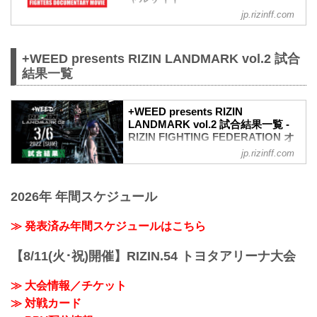
jp.rizinff.com
RIZIN CONFESSIONS の記事一覧 - 格闘
技イベント「RIZIN」（ライジン）と
「RIZIN FIGHTING FEDERATION」（ラ
+WEED presents RIZIN LANDMARK vol.2 試合
イジン ファイティング フェデレーショ
ン）の情報・加盟団体について発信して
結果一覧
いきます。
+WEED presents RIZIN
LANDMARK vol.2 試合結果一覧 -
RIZIN FIGHTING FEDERATION オ
フィシャルサイト
jp.rizinff.com
第5試合／ 鈴木千裕 vs. 平本蓮
RIZIN MMAルール：5分 3R（66.0kg）
2026年 年間スケジュール
（WIN）鈴木千裕 vs. 平本蓮（LOSE）
3R 判定 （3-0）
≫ 試合結果詳細
≫ 発表済み年間スケジュールはこちら
第4試合／ 昇侍 vs. 鈴木博昭
RIZIN MMAルール：5分 3R（66.0kg）
【8/11(火･祝)開催】RIZIN.54 トヨタアリーナ大会
（LOSE）昇侍 vs. 鈴木博昭（WIN）
1R 1分12秒 TKO（レフェリーストップ：
≫ 大会情報／チケット
スタンドパンチ）
≫ 対戦カード
≫ 試合結果詳細
第3試合／ 吉成名高 vs. 白幡裕星