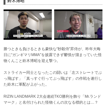
鈴木博昭
勝つときも負けるときも豪快な“秒殺侍”昇侍が、昨年大晦
日に“ガンギマリMMA”を披露できず鬱憤が溜まっていた怪
物くんこと鈴木博昭を迎え撃つ。
ストライカー同士となったこの闘いは「左ストレートでぶ
っ飛ばす」「真っすぐ行ってぶっ飛ばす」の作戦を遂行し
た鈴木に軍配が上がった。
RIZIN LANDMARK 2大会連続TKO勝利を飾り「Mr.ランド
マーク」と名付けられた怪物くんの次なる標的とは…？