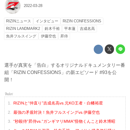
2022-03-28
RIZINニュース
インタビュー
RIZIN CONFESSIONS
RIZIN LANDMARK2
鈴木千裕
平本蓮
吉成名高
魚井フルスイング
伊藤空也
昇侍
選手が真実を「告白」するオリジナルドキュメンタリー番
組「RIZIN CONFESSIONS」の新エピソード #93を公
開！
RIZINと“仲直り”吉成名高vs.元KO王者・白幡裕星
最強の矛盾対決！魚井フルスイングvs.伊藤空也
“秒殺侍”昇侍vs.“ガンギマリMMA”怪物くんこと鈴木博昭