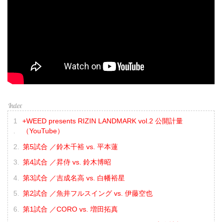
+WEED presents RIZIN LANDMARK vol.2 公開計量
（YouTube）
第5試合 ／鈴木千裕 vs. 平本蓮
第4試合 ／昇侍 vs. 鈴木博昭
第3試合 ／吉成名高 vs. 白幡裕星
第2試合 ／魚井フルスイング vs. 伊藤空也
第1試合 ／CORO vs. 増田拓真