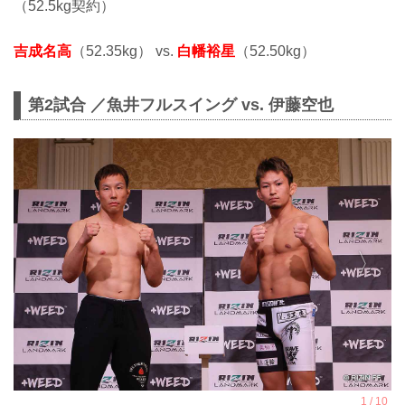
（52.5kg契約）
吉成名高
（52.35kg） vs.
白幡裕星
（52.50kg）
第2試合 ／魚井フルスイング vs. 伊藤空也