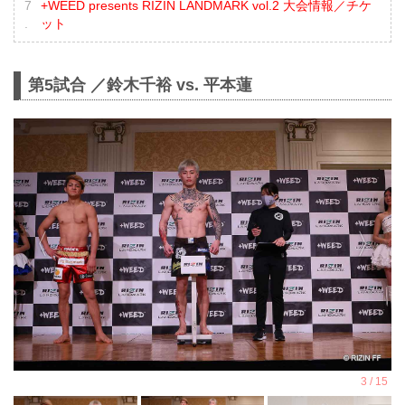
+WEED presents RIZIN LANDMARK vol.2 大会情報／チケ
ット
第5試合 ／鈴木千裕 vs. 平本蓮