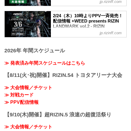
FEDERATION オフィシャルサイト
jp.rizinff.com
MOVIE
+WEED presents RIZIN LANDMARK
2/24（木）10時よりPPV一斉発売！
vol.2 | 大会オープニング映像 (冒頭2分)
配信情報 +WEED presents RIZIN
youtu.be
LANDMARK vol.2 - RIZIN
大会概要
FIGHTING FEDERATION オフィシ
jp.rizinff.com
名称
ャルサイト
+WEED presents RIZIN LANDMARK
3月6日（日）に開催される+WEED
vol.2
presents RIZIN LANDMARK vol.2の各社
2026年 年間スケジュール
日時
配信サービスでのPPV販売が、2月24日
2022年3月6日（日）18:00開場 / 19:00開
（木）10時より一斉発売されるぞ！
≫ 発表済み年間スケジュールはこちら
始
今回より新たな配信サービスでのPPV販
会場
売が決定！お好きな配信サービスで
※非公開
【8/11(火･祝)開催】RIZIN.54 トヨタアリーナ大会
+WEED presents RIZIN LANDMARK
主催
vol.2を全試合リアルタイムで視聴しよ
RIZIN FIGHTING FEDERATION
≫ 大会情報／チケット
う！
冠協賛
放送・配信スケジュール一覧
≫ 対戦カード
+WEED
大会当日
≫ PPV配信情報
≫ +WEED（外部サイト）
配信日時 視聴料金 放送・配信媒体 番組
【3/1更新】来場のご案内
名・その他
項目 実施の有無 補足
【9/10(木)開催】超RIZIN.5 浪速の超復活祭り
3/6(日)
当日券 なし ※当選...
19:00〜 前売 ¥3,300(税...
≫ 大会情報／チケット