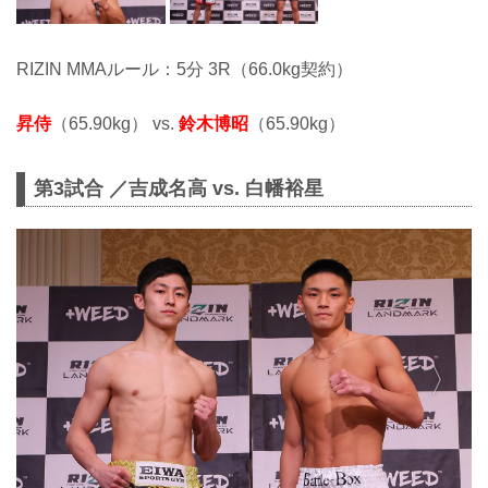
RIZIN MMAルール：5分 3R（66.0kg契約）
昇侍
（65.90kg） vs.
鈴木博昭
（65.90kg）
第3試合 ／吉成名高 vs. 白幡裕星