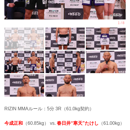
RIZIN MMAルール：5分 3R（61.0kg契約）
今成正和
（60.85kg） vs.
春日井“寒天”たけし
（61.00kg）