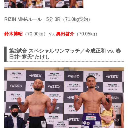
RIZIN MMAルール：5分 3R（71.0kg契約）
鈴木博昭
（70.90kg） vs.
奥田啓介
（70.05kg）
第2試合 スペシャルワンマッチ／今成正和 vs. 春
日井“寒天”たけし