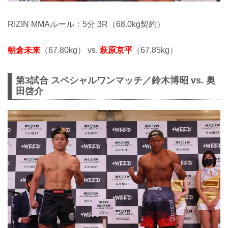
RIZIN MMAルール：5分 3R（68.0kg契約）
朝倉未来
（67.80kg） vs.
萩原京平
（67.85kg）
第3試合 スペシャルワンマッチ／鈴木博昭 vs. 奥
田啓介