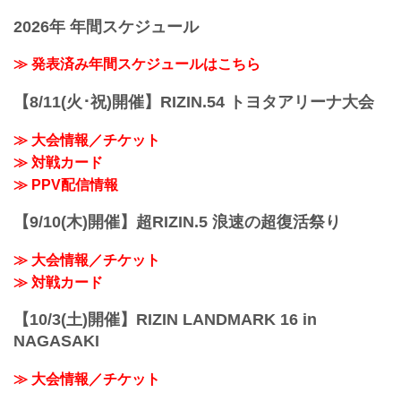
presents RIZIN LANDMARK vol.1
Yogibo presents RIZIN.31
youtu.be
2026年 年間スケジュール
日時
——現在の心境はいかがですか？
2021年10月24日（日）12:30開場（予
萩原 すごいワクワクしているというの
定）/ 14:00開始（予定）
≫ 発表済み年間スケジュールはこちら
と、早く試合がしたいなという...
※開場・開始時間は予定です。決定次第
RIZIN FFオフィシャルサイトにてご案内
【8/11(火･祝)開催】RIZIN.54 トヨタアリーナ大会
します。
終了予定時間
≫ 大会情報／チケット
19:00〜20:00頃
≫ 対戦カード
※試合内容、イベント進行によって終了
予定時間が前後することがありますので
≫ PPV配信情報
ご了承ください。
会場
【9/10(木)開催】超RIZIN.5 浪速の超復活祭り
ぴあアリーナMM
≫ Googleマップで見る
≫ 大会情報／チケット
!1m18!1m12!1m3!1d3249.958551664571!.
..
≫ 対戦カード
【10/3(土)開催】RIZIN LANDMARK 16 in
NAGASAKI
≫ 大会情報／チケット