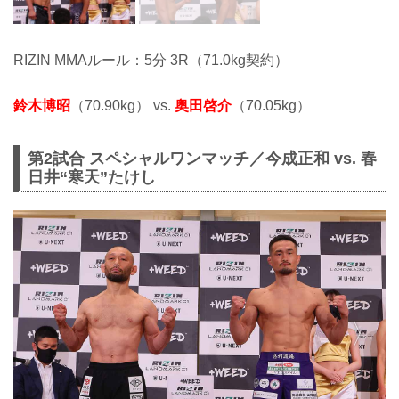
RIZIN MMAルール：5分 3R（71.0kg契約）
鈴木博昭
（70.90kg） vs.
奥田啓介
（70.05kg）
第2試合 スペシャルワンマッチ／今成正和 vs. 春
日井“寒天”たけし