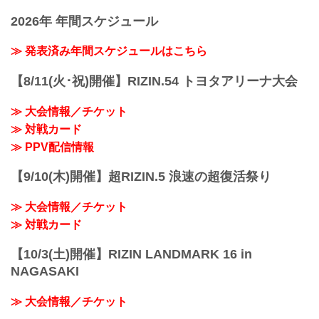
presents RIZIN LANDMARK vol.1
Yogibo presents RIZIN.31
youtu.be
2026年 年間スケジュール
日時
——現在の心境はいかがですか？
2021年10月24日（日）12:30開場（予
萩原 すごいワクワクしているというの
定）/ 14:00開始（予定）
≫ 発表済み年間スケジュールはこちら
と、早く試合がしたいなという...
※開場・開始時間は予定です。決定次第
RIZIN FFオフィシャルサイトにてご案内
【8/11(火･祝)開催】RIZIN.54 トヨタアリーナ大会
します。
終了予定時間
≫ 大会情報／チケット
19:00〜20:00頃
≫ 対戦カード
※試合内容、イベント進行によって終了
予定時間が前後することがありますので
≫ PPV配信情報
ご了承ください。
会場
【9/10(木)開催】超RIZIN.5 浪速の超復活祭り
ぴあアリーナMM
≫ Googleマップで見る
≫ 大会情報／チケット
!1m18!1m12!1m3!1d3249.958551664571!.
..
≫ 対戦カード
【10/3(土)開催】RIZIN LANDMARK 16 in
NAGASAKI
≫ 大会情報／チケット