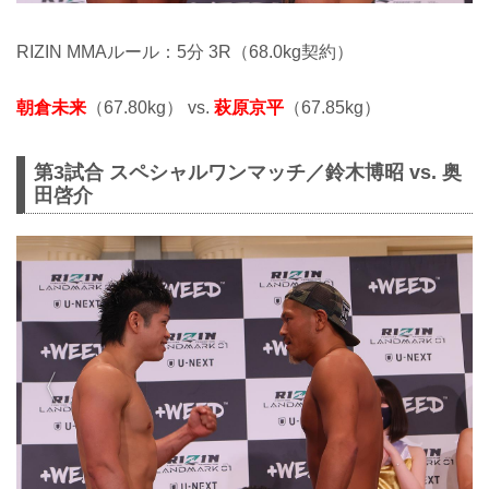
RIZIN MMAルール：5分 3R（68.0kg契約）
朝倉未来
（67.80kg） vs.
萩原京平
（67.85kg）
第3試合 スペシャルワンマッチ／鈴木博昭 vs. 奥
田啓介