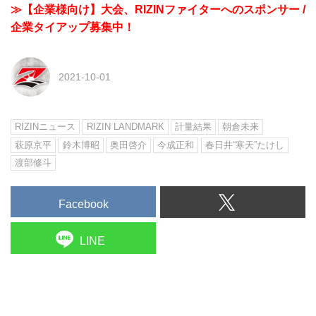
≫【企業様向け】大会、RIZINファイターへのスポンサー /
企業タイアップ募集中！
2021-10-01
RIZINニュース
RIZIN LANDMARK
計量結果
朝倉未来
萩原京平
鈴木博昭
奥田啓介
今成正和
春日井“寒天”たけし
渡部修斗
Facebook
LINE