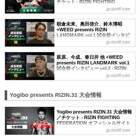
チケット - RIZIN FIGHTING
FEDERATION オフィシャルサイト
jp.rizinff.com
MOVIE
【Trailer】朝倉未来 vs. 萩原京平 /
朝倉未来、奥田啓介、鈴木博昭
+WEED presents RIZIN LANDMARK
+WEED presents RIZIN
vol.1
LANDMARK vol.1 試合前インタビ
youtu.be
ュー Vol.1 - RIZIN FIGHTING
jp.rizinff.com
大会概要
FEDERATION オフィシャルサイト
名称
朝倉未来、奥田啓介、鈴木博昭 +WEED
+WEED presents RIZIN LANDMARK
萩原、今成、春日井 他 +WEED
presents RIZIN LANDMARK vol.1 試合前
presents RIZIN LANDMARK vol.1
vol.1
インタビュー Vol.1
試合前インタビュー vol.2 - RIZIN
日時
2021年10月2日（土）に開催される
FIGHTING FEDERATION オフィシ
2021年10月2日（土）18:30開場 / 19:00開
jp.rizinff.com
+WEED presents RIZIN LANDMARK
ャルサイト
始
vol.1の、マスコミ向けインタビューの内
会場について
2021年10月2日（土）に開催される
容を公開！
※ご招待のお客様
+WEED presents RIZIN LANDMARK
Yogibo presents RIZIN.31 大会情報
大会前に各選手のインタビューをチェッ
ご応募時にご入力いただいたメールアド
vol.1の、マスコミ向けインタビューの内
クしよう！
レスへ、9月27日にお送りしております。
容を公開！
朝倉未来「敢えて俺が根性で上回りた
※ご購入のお客様
大会前に各選手のインタビューをチェッ
Yogibo presents RIZIN.31 大会情報
い」
「『RIZIN LANDMARK vol.1』来場者情
／チケット - RIZIN FIGHTING
クしよう！
朝倉未来 試合前インタビュー / +WEED
報...
FEDERATION オフィシャルサイト
萩原京平「打撃で倒してパウンド打ち込
presents RIZIN LANDMARK vol.1
んでレフェリーストップのイメージ」
jp.rizinff.com
大会概要
youtu....
萩原京平 試合前インタビュー / +WEED
名称