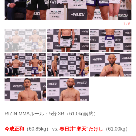
RIZIN MMAルール：5分 3R（61.0kg契約）
今成正和
（60.85kg） vs.
春日井“寒天”たけし
（61.00kg）