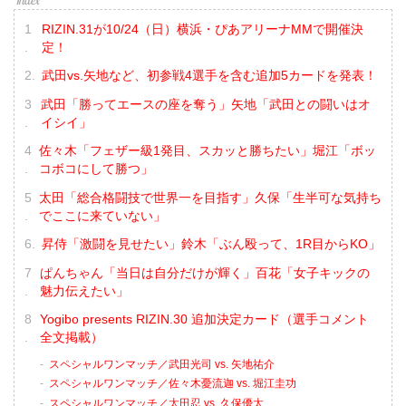
RIZIN.31が10/24（日）横浜・ぴあアリーナMMで開催決
定！
武田vs.矢地など、初参戦4選手を含む追加5カードを発表！
武田「勝ってエースの座を奪う」矢地「武田との闘いはオ
イシイ」
佐々木「フェザー級1発目、スカッと勝ちたい」堀江「ボッ
コボコにして勝つ」
太田「総合格闘技で世界一を目指す」久保「生半可な気持ち
でここに来ていない」
昇侍「激闘を見せたい」鈴木「ぶん殴って、1R目からKO」
ぱんちゃん「当日は自分だけが輝く」百花「女子キックの
魅力伝えたい」
Yogibo presents RIZIN.30 追加決定カード（選手コメント
全文掲載）
スペシャルワンマッチ／武田光司 vs. 矢地祐介
スペシャルワンマッチ／佐々木憂流迦 vs. 堀江圭功
スペシャルワンマッチ／太田忍 vs. 久保優太