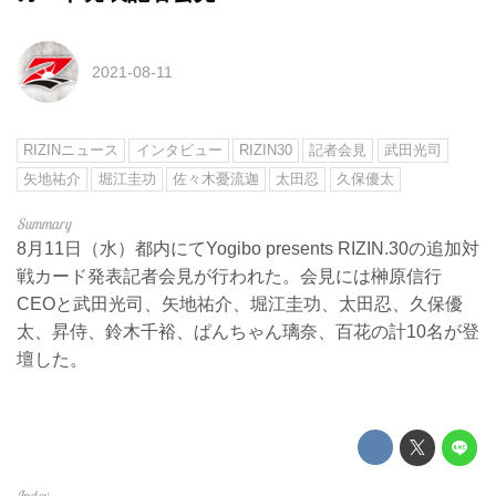
2021-08-11
RIZINニュース
インタビュー
RIZIN30
記者会見
武田光司
矢地祐介
堀江圭功
佐々木憂流迦
太田忍
久保優太
8月11日（水）都内にてYogibo presents RIZIN.30の追加対
戦カード発表記者会見が行われた。会見には榊原信行
CEOと武田光司、矢地祐介、堀江圭功、太田忍、久保優
太、昇侍、鈴木千裕、ぱんちゃん璃奈、百花の計10名が登
壇した。