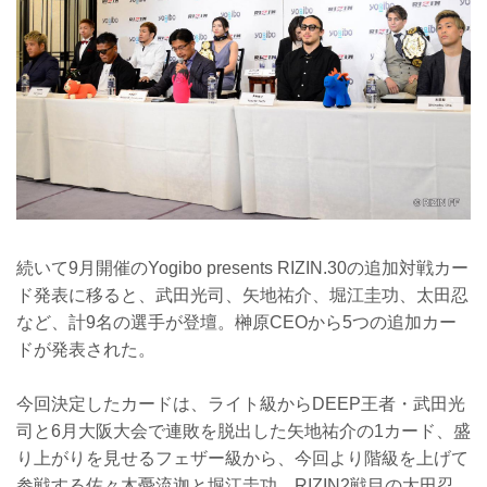
続いて9月開催のYogibo presents RIZIN.30の追加対戦カー
ド発表に移ると、武田光司、矢地祐介、堀江圭功、太田忍
など、計9名の選手が登壇。榊原CEOから5つの追加カー
ドが発表された。
今回決定したカードは、ライト級からDEEP王者・武田光
司と6月大阪大会で連敗を脱出した矢地祐介の1カード、盛
り上がりを見せるフェザー級から、今回より階級を上げて
参戦する佐々木憂流迦と堀江圭功、RIZIN2戦目の太田忍