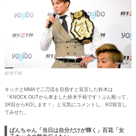
鈴木千裕
キックとMMAで二刀流を目指すと宣言した鈴木は
「KNOCK OUTから来ました鈴木千裕です！ぶん殴って、
1R目からKOします！」と元気にコメントし、KO宣言し
てみせた。
ぱんちゃん「当日は自分だけが輝く」百花「女