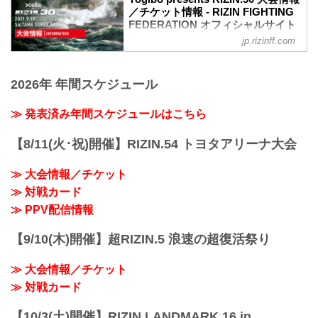
／チケット情報 - RIZIN FIGHTING
FEDERATION オフィシャルサイト
jp.rizinff.com
大会概要
名称
Yogibo presents RIZIN.30
2026年 年間スケジュール
日時
2021年9月19日（日）12:30開場 / 14:00開
始
≫ 発表済み年間スケジュールはこちら
終了予定時間
20:00頃
【8/11(火･祝)開催】RIZIN.54 トヨタアリーナ大会
※試合内容、イベント進行によって終了
予定時間が前後することがありますので
≫ 大会情報／チケット
ご了承ください。
≫ 対戦カード
会場
さいたまスーパーアリーナ
≫ PPV配信情報
JR京浜東北線・JR上野東京ライン（宇都
宮線・高崎線）「さいたま新都心」駅か
【9/10(木)開催】超RIZIN.5 浪速の超復活祭り
ら徒歩3分
JR埼京線「北与野」駅から徒歩7分
≫ 大会情報／チケット
たまアリ△タウン ー キテ、ミテ、ジッカ
ン
≫ 対戦カード
「たまアリ△タウン」のサイトです。
「さいた...
【10/3(土)開催】RIZIN LANDMARK 16 in