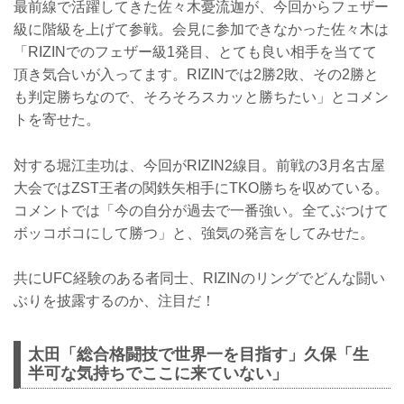
最前線で活躍してきた佐々木憂流迦が、今回からフェザー
級に階級を上げて参戦。会見に参加できなかった佐々木は
「RIZINでのフェザー級1発目、とても良い相手を当てて
頂き気合いが入ってます。RIZINでは2勝2敗、その2勝と
も判定勝ちなので、そろそろスカッと勝ちたい」とコメン
トを寄せた。
対する堀江圭功は、今回がRIZIN2線目。前戦の3月名古屋
大会ではZST王者の関鉄矢相手にTKO勝ちを収めている。
コメントでは「今の自分が過去で一番強い。全てぶつけて
ボッコボコにして勝つ」と、強気の発言をしてみせた。
共にUFC経験のある者同士、RIZINのリングでどんな闘い
ぶりを披露するのか、注目だ！
太田「総合格闘技で世界一を目指す」久保「生
半可な気持ちでここに来ていない」