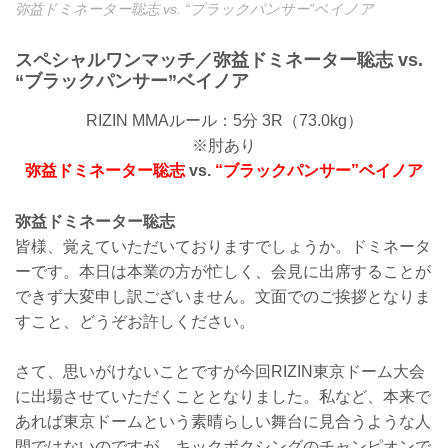
弥益ドミネーター聡志 vs. “ブラックパンサー”ベイノア
スペシャルワンマッチ／弥益ドミネーター聡志 vs.
“ブラックパンサー”ベイノア
RIZIN MMAルール：5分 3R（73.0kg）
※肘あり
弥益ドミネーター聡志
vs.
“ブラックパンサー”ベイノア
弥益ドミネーター聡志
皆様、覚えていただいておりますでしょうか。ドミネータ
ーです。本日は本業の方が忙しく、会見に出席することが
できず大変申し訳ございません。文面でのご挨拶となりま
すこと、どうぞお許しください。
さて、思いがけないことですが今回RIZIN東京ドーム大会
に出場させていただくこととなりました。私など、本来で
あれば東京ドームという素晴らしい舞台に見合うような人
間ではないのですが、キックボクシングのチャンピオンで