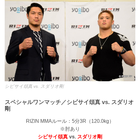
シビサイ頌真 vs. スダリオ剛
スペシャルワンマッチ／シビサイ頌真 vs. スダリオ
剛
RIZIN MMAルール：5分3R（120.0kg）
※肘あり
シビサイ頌真
vs.
スダリオ剛