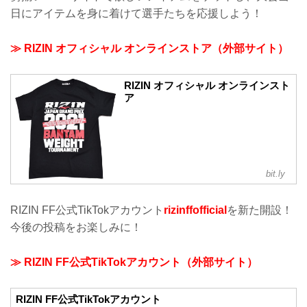
チケットぴあ：5月18日（火）10:00 〜 5
日にアイテムを身に着けて選手たちを応援しよう！
月24...
≫ RIZIN オフィシャル オンラインストア（外部サイト）
RIZIN オフィシャル オンラインスト
ア
bit.ly
RIZIN FF公式TikTokアカウント
rizinffofficial
を新た開設！
今後の投稿をお楽しみに！
≫ RIZIN FF公式TikTokアカウント（外部サイト）
RIZIN FF公式TikTokアカウント