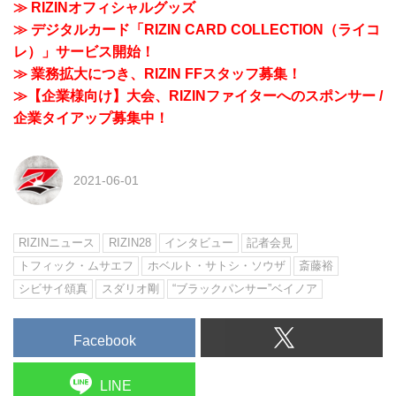
≫ RIZINオフィシャルグッズ
≫ デジタルカード「RIZIN CARD COLLECTION（ライコ
レ）」サービス開始！
≫ 業務拡大につき、RIZIN FFスタッフ募集！
≫【企業様向け】大会、RIZINファイターへのスポンサー /
企業タイアップ募集中！
2021-06-01
RIZINニュース
RIZIN28
インタビュー
記者会見
トフィック・ムサエフ
ホベルト・サトシ・ソウザ
斎藤裕
シビサイ頌真
スダリオ剛
“ブラックパンサー”ベイノア
Facebook
LINE