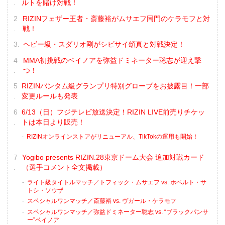
ルトを賭け対戦！
RIZINフェザー王者・斎藤裕がムサエフ同門のケラモフと対
戦！
ヘビー級・スダリオ剛がシビサイ頌真と対戦決定！
MMA初挑戦のベイノアを弥益ドミネーター聡志が迎え撃
つ！
RIZINバンタム級グランプリ特別グローブをお披露目！一部
変更ルールも発表
6/13（日）フジテレビ放送決定！RIZIN LIVE前売りチケッ
トは本日より販売！
RIZINオンラインストアがリニューアル、TikTokの運用も開始！
Yogibo presents RIZIN.28東京ドーム大会 追加対戦カード
（選手コメント全文掲載）
ライト級タイトルマッチ／トフィック・ムサエフ vs. ホベルト・サ
トシ・ソウザ
スペシャルワンマッチ／斎藤裕 vs. ヴガール・ケラモフ
スペシャルワンマッチ／弥益ドミネーター聡志 vs. “ブラックパンサ
ー”ベイノア