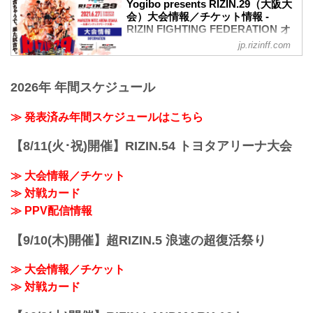
客様には当日差額をご返金致します。恐
Yogibo presents RIZIN.29（大阪大
れ入りますが入場時にお近くの係員にお
会）大会情報／チケット情報 -
RIZIN FIGHTING FEDERATION オ
申し出下さいますよう、お願い致しま
フィシャルサイト
す。返金受付までご案内致します。返金
jp.rizinff.com
手続きに関しましては、当日会場のみで
【5/12更新】開催日延期に関して
の対応とさせて頂きます。ご了承の程宜
5月30日（日）丸善インテックアリーナ大
しくお願い致します。
2026年 年間スケジュール
阪にて開催を予定しておりましたYogibo
【4/23更新】開催日延期に関して
presents RIZIN.29の開催日が、6月27日
5月23日（日）東京ドームにて開催を予定
（日）へ延期となりました。（ご購入の
≫ 発表済み年間スケジュールはこちら
しておりました...
チケットは延期日程にそのままご利用に
なれます。）
【8/11(火･祝)開催】RIZIN.54 トヨタアリーナ大会
開催日延期に伴うチケットの払戻しに関
しては以下のページをご確認ください。
≫ 大会情報／チケット
各プレイガイド払戻し期間 一覧
≫ 対戦カード
イープラス：5月18日（火）12:00 〜 5月
24日（月）18:00
≫ PPV配信情報
チケットぴあ：5月18日（火）10:00 〜 5
月24...
【9/10(木)開催】超RIZIN.5 浪速の超復活祭り
≫ 大会情報／チケット
≫ 対戦カード