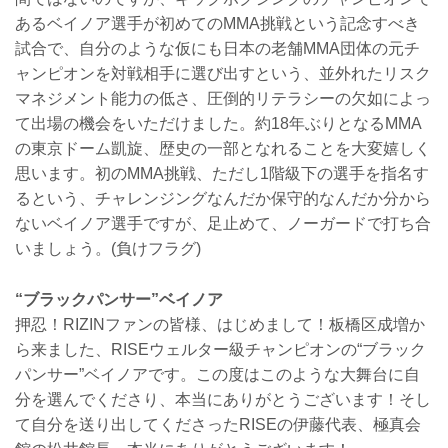
あるベイノア選手が初めてのMMA挑戦という記念すべき
試合で、自分のような仮にも日本の老舗MMA団体の元チ
ャンピオンを対戦相手に選び出すという、並外れたリスク
マネジメント能力の低さ、圧倒的リテラシーの欠如によっ
て出場の機会をいただけました。約18年ぶりとなるMMA
の東京ドーム凱旋、歴史の一部となれることを大変嬉しく
思います。初のMMA挑戦、ただし1階級下の選手を指名す
るという、チャレンジングなんだか保守的なんだか分から
ないベイノア選手ですが、足止めて、ノーガードで打ち合
いましょう。(負けフラグ)
“ブラックパンサー”ベイノア
押忍！RIZINファンの皆様、はじめまして！板橋区成増か
ら来ました、RISEウェルター級チャンピオンの“ブラック
パンサー”ベイノアです。この度はこのような大舞台に自
分を選んでくださり、本当にありがとうございます！そし
て自分を送り出してくださったRISEの伊藤代表、極真会