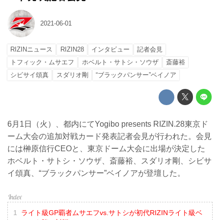
2021-06-01
RIZINニュース
RIZIN28
インタビュー
記者会見
トフィック・ムサエフ
ホベルト・サトシ・ソウザ
斎藤裕
シビサイ頌真
スダリオ剛
“ブラックパンサー”ベイノア
6月1日（火）、都内にてYogibo presents RIZIN.28東京ド
ーム大会の追加対戦カード発表記者会見が行われた。会見
には榊原信行CEOと、東京ドーム大会に出場が決定した
ホベルト・サトシ・ソウザ、斎藤裕、スダリオ剛、シビサ
イ頌真、“ブラックパンサー”ベイノアが登壇した。
ライト級GP覇者ムサエフvs.サトシが初代RIZINライト級ベ