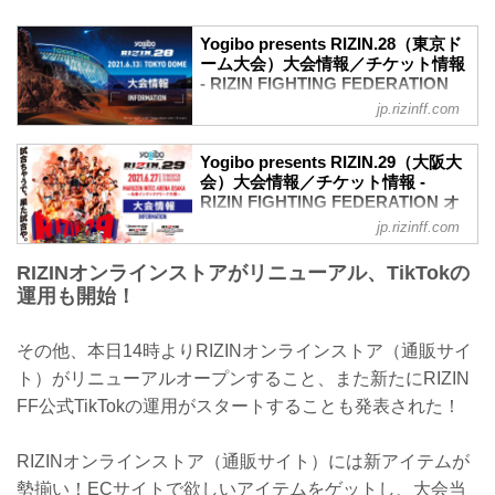
Yogibo presents RIZIN.28（東京ド
ーム大会）大会情報／チケット情報
- RIZIN FIGHTING FEDERATION
オフィシャルサイト
jp.rizinff.com
更新情報
【5/31更新】車いす席の変更と返金対応
Yogibo presents RIZIN.29（大阪大
のお知らせ
会）大会情報／チケット情報 -
演出上の変更により、車いす席の券種がS
RIZIN FIGHTING FEDERATION オ
席→A席に変更となりました。
フィシャルサイト
jp.rizinff.com
車いすで観戦されるS席をご購入済みのお
【5/12更新】開催日延期に関して
客様には当日差額をご返金致します。恐
RIZINオンラインストアがリニューアル、TikTokの
5月30日（日）丸善インテックアリーナ大
れ入りますが入場時にお近くの係員にお
阪にて開催を予定しておりましたYogibo
運用も開始！
申し出下さいますよう、お願い致しま
presents RIZIN.29の開催日が、6月27日
す。返金受付までご案内致します。返金
（日）へ延期となりました。（ご購入の
手続きに関しましては、当日会場のみで
その他、本日14時よりRIZINオンラインストア（通販サイ
チケットは延期日程にそのままご利用に
の対応とさせて頂きます。ご了承の程宜
なれます。）
ト）がリニューアルオープンすること、また新たにRIZIN
しくお願い致します。
開催日延期に伴うチケットの払戻しに関
FF公式TikTokの運用がスタートすることも発表された！
【4/23更新】開催日延期に関して
しては以下のページをご確認ください。
5月23日（日）東京ドームにて開催を予定
各プレイガイド払戻し期間 一覧
しておりました...
RIZINオンラインストア（通販サイト）には新アイテムが
イープラス：5月18日（火）12:00 〜 5月
24日（月）18:00
勢揃い！ECサイトで欲しいアイテムをゲットし、大会当