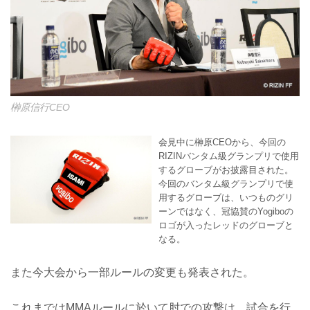
榊原信行CEO
会見中に榊原CEOから、今回の
RIZINバンタム級グランプリで使用
するグローブがお披露目された。
今回のバンタム級グランプリで使
用するグローブは、いつものグリ
ーンではなく、冠協賛のYogiboの
ロゴが入ったレッドのグローブと
なる。
また今大会から一部ルールの変更も発表された。
これまではMMAルールに於いて肘での攻撃は、試合を行