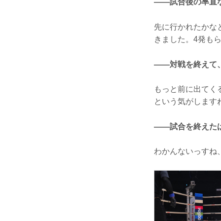
——試合後の率直
先に行かれたかな
きました。4発も
——対戦を終えて
もっと前に出てく
という気がします
——試合を終えた
わかんないっすね