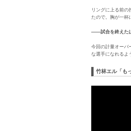
リングに上る前の
たので。胸が一杯
——試合を終えた
今回の計量オーバ
な選手になれるよ
竹林エル「も