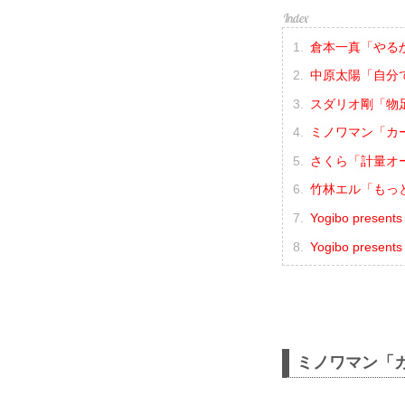
倉本一真「やる
中原太陽「自分
スダリオ剛「物
ミノワマン「カ
さくら「計量オ
竹林エル「もっ
Yogibo prese
Yogibo presen
ミノワマン「