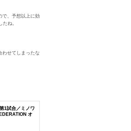
ので、予想以上に効
したね。
合わせてしまったな
.26 第1試合／ミノワ
FEDERATION オ