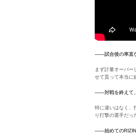
——試合後の率直
まず計量オーバー
せて貰って本当に
——対戦を終えて
特に違いはなく、
り打撃の選手だっ
——始めてのRIZ