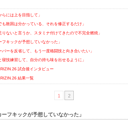
からには上を目指して」
でも敗因は分かっている、それを修正するだけ」
足りないと言うか、スタミナ付けてきたので不完全燃焼」
ーフキックが予想していなかった」
ーバーを反省して、もう一度格闘技と向き合いたい」
と寝技練習して、自分の持ち味を出せるように」
nts RIZIN.26 試合後インタビュー
ts RIZIN.26 結果一覧
1
2
カーフキックが予想していなかった」