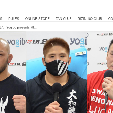
US
RULES
ONLINE STORE
FAN CLUB
RIZIN 100 CLUB
CO
スダリオ剛、ミノワマン、倉本一真など、Yogibo presents RIZIN.26 試合後インタビュー vol.1