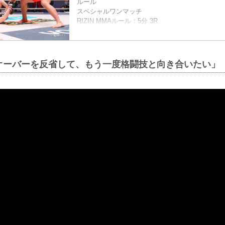
ルール
スペシャルワンマッチ
RIZIN MMAルール：5分 3R
試合結果
（LOSE）ミノワマン vs. スダリオ剛（WIN）
1R 3分19秒 TKO（レフェリーストップ：グラウ
入場
オーバーを反省して、もう一度格闘技と向き合いたい」
ROUND 1
スダリオは体格差を利してジリジリと前に出る。
右ストレート、ジャブを伸ばしてけん制する。臆
オも警戒して飛び込まない。スダリオは右カーフキ
でミノワマンに効かす。タックルで飛び込むミノ
オはこれを切り、立ってス...