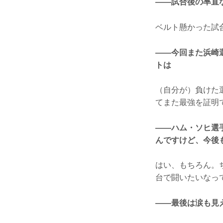
——試合後の率直
ベルト懸かった試
——今回また浜崎
トは
（自分が）負けた
てまた最強を証明
——ハム・ソヒ選
んですけど、今後も
はい、もちろん。
台で闘いたいなっ
——最後は涙も見