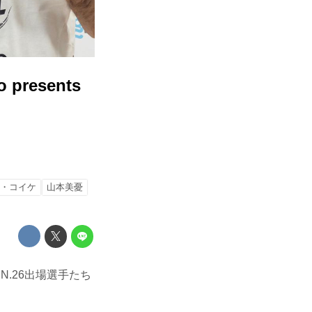
esents
・コイケ
山本美憂
IN.26出場選手たち