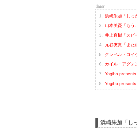
浜崎朱加「しっ
山本美憂「もう
井上直樹「スピ
元谷友貴「また
クレベル・コイ
カイル・アグォ
Yogibo prese
Yogibo presen
浜崎朱加「し