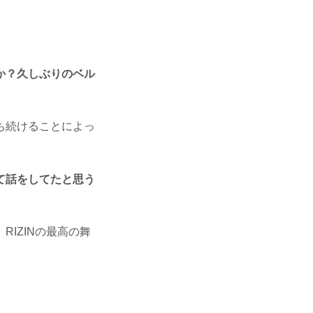
。
か？久しぶりのベル
ち続けることによっ
て話をしてたと思う
IZINの最高の舞