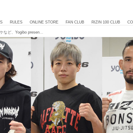
US
RULES
ONLINE STORE
FAN CLUB
RIZIN 100 CLUB
CO
浜崎朱加、井上直樹、クレベル・コイケなど、Yogibo presents RIZIN.26 試合後インタビュー vol.4