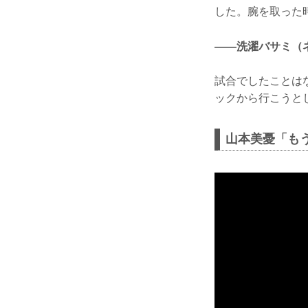
した。腕を取った
——洗濯バサミ（
試合でしたことは
ックから行こうと
山本美憂「も