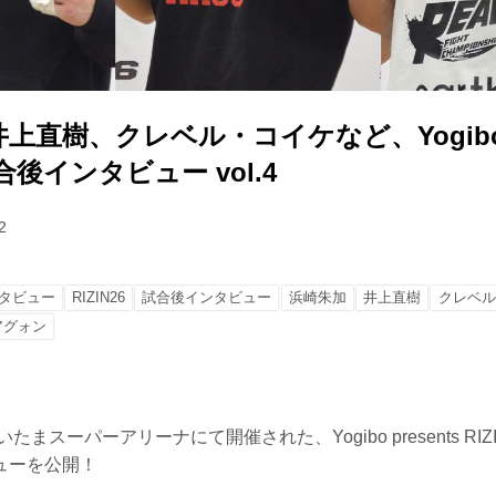
上直樹、クレベル・コイケなど、Yogibo pr
 試合後インタビュー vol.4
2
タビュー
RIZIN26
試合後インタビュー
浜崎朱加
井上直樹
クレベル
アグォン
たまスーパーアリーナにて開催された、Yogibo presents RIZ
ューを公開！