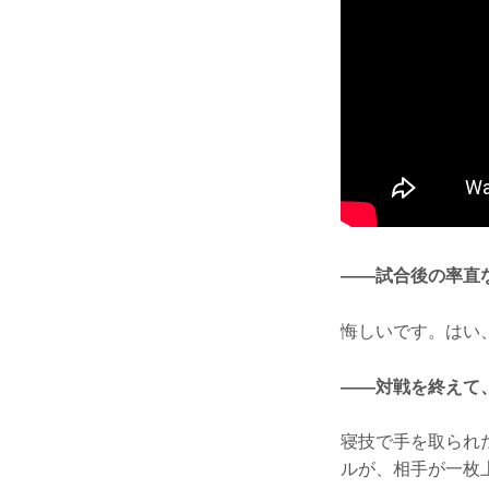
——試合後の率直
悔しいです。はい
——対戦を終えて
寝技で手を取られ
ルが、相手が一枚