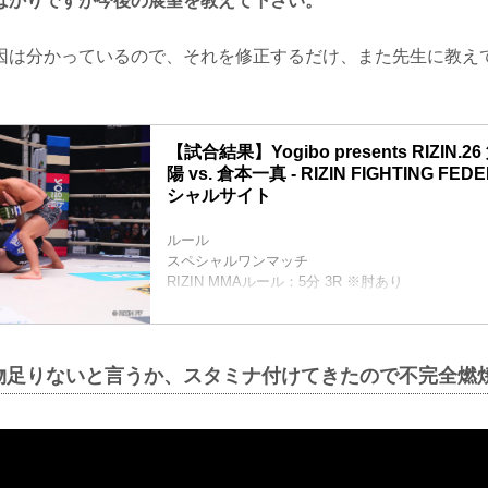
ばかりですが今後の展望を教えて下さい。
因は分かっているので、それを修正するだけ、また先生に教え
【試合結果】Yogibo presents RIZIN
陽 vs. 倉本一真 - RIZIN FIGHTING FE
シャルサイト
ルール
スペシャルワンマッチ
RIZIN MMAルール：5分 3R ※肘あり
試合結果
（LOSE）中原太陽 vs. 倉本一真（WIN）
1R 2分12秒 TKO（レフェリーストップ：グラウ
入場
物足りないと言うか、スタミナ付けてきたので不完全燃
ROUND 1
中原はサウスポーに構え、倉本の組みを警戒して
右スイングフックから組みついてもコーナーを背
先に進ませない。
倉本は右ストレートを打って出て、これに中原が