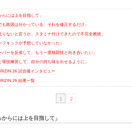
からには上を目指して」
でも敗因は分かっている、それを修正するだけ」
足りないと言うか、スタミナ付けてきたので不完全燃焼」
ーフキックが予想していなかった」
ーバーを反省して、もう一度格闘技と向き合いたい」
と寝技練習して、自分の持ち味を出せるように」
nts RIZIN.26 試合後インタビュー
ts RIZIN.26 結果一覧
1
2
るからには上を目指して」