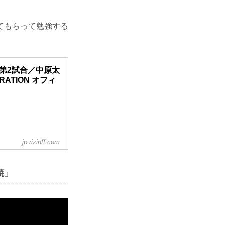
てもらって勉強する
.26 第2試合／中原太
DERATION オフィ
jp.rizinff.com
ンドキック）
焼」
距離を取る。倉本が
にこらえ、そこから
体勢を崩すとさらに