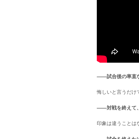
——試合後の率直
悔しいと言うだけ
——対戦を終えて
印象は違うことは