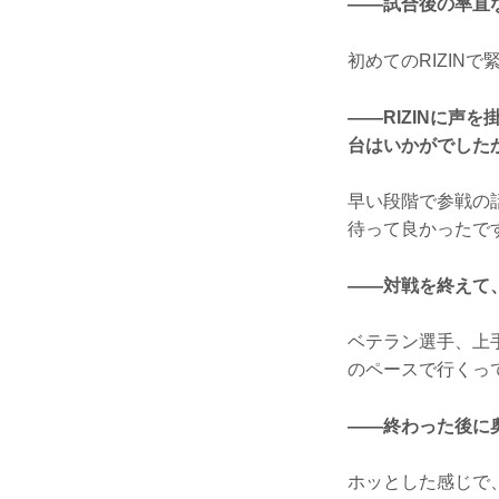
——試合後の率直
初めてのRIZIN
——RIZINに声
台はいかがでした
早い段階で参戦の
待って良かったで
——対戦を終えて
ベテラン選手、上
のペースで行くっ
——終わった後に
ホッとした感じで