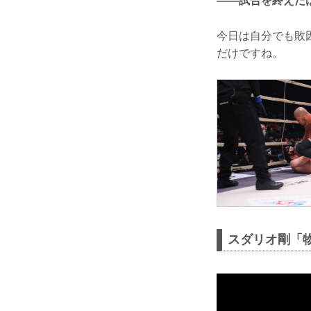
——試合を終えた
今日は自分でも敗
だけですね。
スダリオ剛「