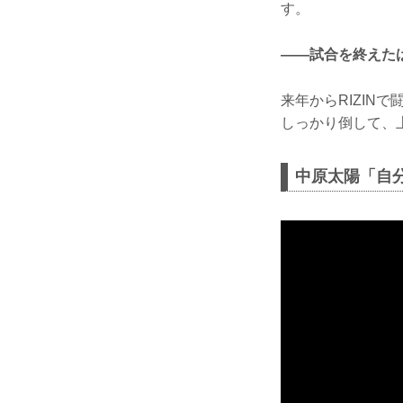
す。
——試合を終えた
来年からRIZI
しっかり倒して、
中原太陽「自