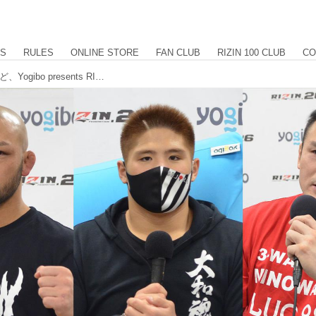
US
RULES
ONLINE STORE
FAN CLUB
RIZIN 100 CLUB
CO
スダリオ剛、ミノワマン、倉本一真など、Yogibo presents RIZIN.26 試合後インタビュー vol.1