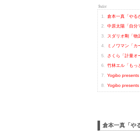
倉本一真「やる
中原太陽「自分
スダリオ剛「物
ミノワマン「カ
さくら「計量オ
竹林エル「もっ
Yogibo prese
Yogibo presen
倉本一真「や