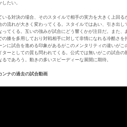
かしたい。
ている対決の場合、そのスタイルで相手の実力を大きく上回る
合の流れが大きく変わってくる。スタイルではあい、引き出し
なってくる。互いの強みが試合にどう響くかが注目だ。また、
での膝を多用しており対戦相手に対して非情になれる冷酷さを
ーンに試合を進める印象があるがこのメンタリティの違いがこ
イターとしての質も問われてくる。公式では無いがこの試合の
なるであろう。動きの多いスピーディーな展開に期待。
カンナの過去の試合動画