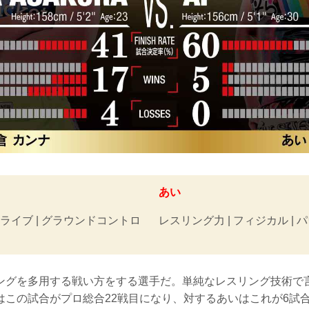
あい
ドライブ | グラウンドコントロ
レスリング力 | フィジカル | 
ングを多用する戦い方をする選手だ。単純なレスリング技術で
はこの試合がプロ総合22戦目になり、対するあいはこれが6試