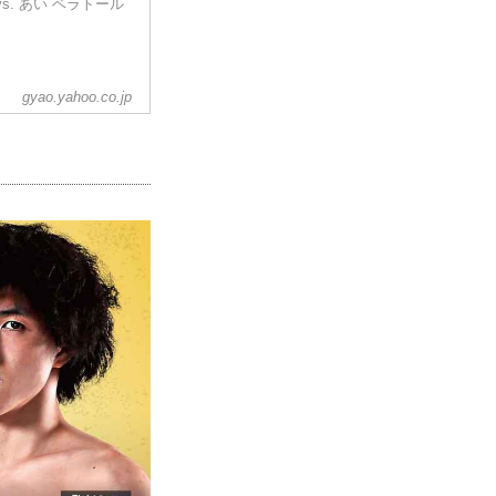
. あい ベラトール
gyao.yahoo.co.jp