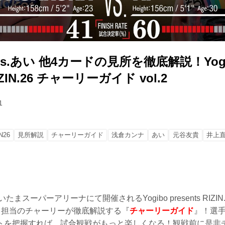
s.あい 他4カードの見所を徹底解説！Yogi
RIZIN.26 チャーリーガイド vol.2
1
N26
見所解説
チャーリーガイド
浅倉カンナ
あい
元谷友貴
井上
たまスーパーアリーナにて開催されるYogibo presents RIZI
イク担当のチャーリーが徹底解説する『
チャーリーガイド
』！選
トを把握すれば、試合観戦がもっと楽しくなる！観戦前に是非