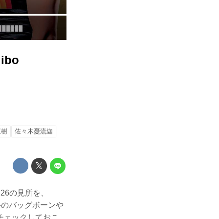
bo
直樹
佐々木憂流迦
N.26の見所を、
手のバッグボーンや
チェックしておこ