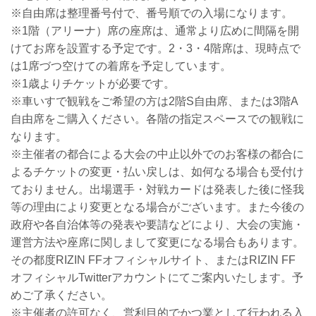
※自由席は整理番号付で、番号順での入場になります。
※1階（アリーナ）席の座席は、通常より広めに間隔を開
けてお席を設置する予定です。2・3・4階席は、現時点で
は1席づつ空けての着席を予定しています。
※1歳よりチケットが必要です。
※車いすで観戦をご希望の方は2階S自由席、または3階A
自由席をご購入ください。各階の指定スペースでの観戦に
なります。
※主催者の都合による大会の中止以外でのお客様の都合に
よるチケットの変更・払い戻しは、如何なる場合も受付け
ておりません。出場選手・対戦カードは発表した後に怪我
等の理由により変更となる場合がございます。また今後の
政府や各自治体等の発表や要請などにより、大会の実施・
運営方法や座席に関しまして変更になる場合もあります。
その都度RIZIN FFオフィシャルサイト、またはRIZIN FF
オフィシャルTwitterアカウントにてご案内いたします。予
めご了承ください。
※主催者の許可なく、営利目的でかつ業として行われる入