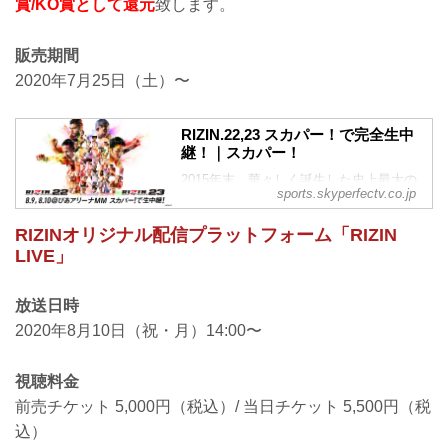
賞/KO賞として還元
致します。
販売期間
2020年7月25日（土）〜
RIZIN.22,23 スカパー！で完全生中
継！｜スカパー！
2015年末、華々しく誕生した史上最大の
sports.skyperfectv.co.jp
格闘技フェデレーション『RIZIN』。スカ
パー！PPS・PPVでは『RIZIN.22』
RIZINオリジナル配信プラットフォーム「RIZIN
『RIZIN.23』を完全生中継でお届け！
LIVE」
放送日時
2020年8月10日（祝・月）14:00〜
視聴料金
前売チケット 5,000円（税込）/ 当日チケット 5,500円（税
込）