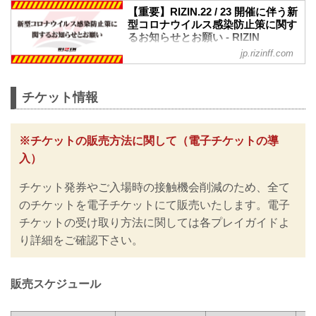
【重要】RIZIN.22 / 23 開催に伴う新
型コロナウイルス感染防止策に関す
るお知らせとお願い - RIZIN
FIGHTING FEDERATION オフィシ
jp.rizinff.com
ャルサイト
※お願い※
チケットご購入前に、必ずご確認くださ
チケット情報
い。
RIZINではイベント再開に際し、日本スポ
ーツ協会が作成した「スポーツイベント
※チケットの販売方法に関して（電子チケットの導
の再開に向けた感染拡大予防ガイドライ
入）
ン」に基づき、新型コロナウイルス感染
防止の為のチケットの販売方法の変更や
チケット発券やご入場時の接触機会削減のため、全て
入退場規制の実施、また禁止事項を設け
るなど、新たな取り組みを行いますので
のチケットを電子チケットにて販売いたします。電子
ご案内いたします。
チケットの受け取り方法に関しては各プレイガイドよ
皆さまには大変ご不便をおかけいたしま
り詳細をご確認下さい。
すが、安心してご来場・ご観戦いただけ
ますよう努めてまいりますので、何卒ご
理解とご協力のほどよろしくお願いいた
します。
販売スケジュール
※なおこ...