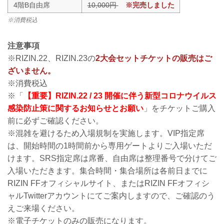
4階B自由席
10,000円
※完売しました
※消費税込
注意事項
※RIZIN.22、RIZIN.23の
2大会セットチケットの販売はご
ざいません。
※消費税込
※「
【重要】RIZIN.22 / 23 開催に伴う新型コロナウイルス
感染防止策に関するお知らせとお願い
」をチケットご購入
前に必ずご確認ください。
※混雑を避けるため入場規制を実施します。VIP指定席
は、開始時間の1時間前から専用ゲートよりご入場いただ
けます。SRS指定席は席番、自由席は整理番号で分けてご
入場いただきます。集合時間・集合場所は各前日までに
RIZIN FFオフィシャルサイト、またはRIZIN FFオフィシ
ャルTwitterアカウントにてご案内しますので、ご確認のう
えご来場ください。
※電子チケットのみの販売になります。