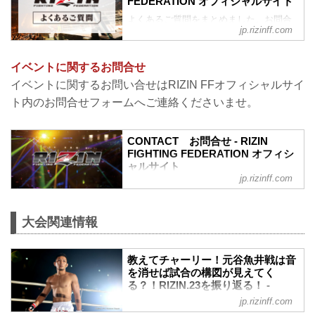
FEDERATION オフィシャルサイト
よくあるご質問をまとめました。お問合
jp.rizinff.com
わせの前に、一度ご確認下さい。
チケットに関してよくあるご質問
Q1. より良い席で観戦したいのですが、
イベントに関するお問合せ
どの先行でチケットを買うと一番良い席
イベントに関するお問い合せはRIZIN FFオフィシャルサイ
で見れますか？
A. ①ファンクラブ先行（超強者→強者）
ト内のお問合せフォームへご連絡くださいませ。
→ ②オフィシャル系の先行（番組・チラ
シ・メルマガ・オフィシャルサイト先行
等）→ ③プレイガイドの一般発売。こち
CONTACT お問合せ - RIZIN
らの順番となります。
FIGHTING FEDERATION オフィシ
ャルサイト
※予約流れや演出の変更などで前後する
jp.rizinff.com
場合があります。
RIZIN FIGHTING FEDERATION オフィシ
※選手応援シートは大会毎に異なり、こ
ャルサイトへのお問い合わせはこちら -
の順番には含まれていません。
格闘技イベント「RIZIN」（ライジン）と
※超強者...
大会関連情報
「RIZIN FIGHTING FEDERATION」（ラ
イジン ファイティング フェデレーショ
ン）の情報・加盟団体について発信して
教えてチャーリー！元谷魚井戦は音
いきます。
を消せば試合の構図が見えてく
る？！RIZIN.23を振り返る！ -
RIZIN FIGHTING FEDERATION オ
jp.rizinff.com
フィシャルサイト