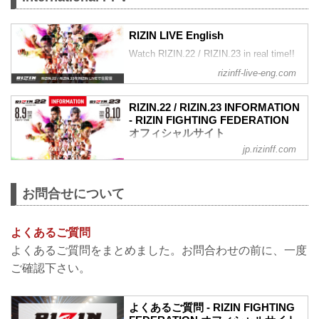
RIZIN LIVE English
Watch RIZIN.22 / RIZIN.23 in real time!!
rizinff-live-eng.com
RIZIN.22 / RIZIN.23 INFORMATION
- RIZIN FIGHTING FEDERATION
オフィシャルサイト
jp.rizinff.com
Eevent trailer
English subtitles added to the RIZIN 22
and RIZIN 23 event trailer.
お問合せについて
RIZIN.22 / RIZIN.23 in YOKOHAMA |
Official Trailer
youtu.be
よくあるご質問
How to watch RIZIN.22 / RIZIN.23
This event will be available on the RIZIN
よくあるご質問をまとめました。お問合わせの前に、一度
original broadcasting platfo...
ご確認下さい。
よくあるご質問 - RIZIN FIGHTING