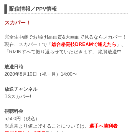
ーナMMで開催されるRIZIN.22 -
STARTING OVER - / RIZIN.23 -
配信情報／PPV情報
CALLING OVER -の選手応援シートが絶
賛発売中だ！
スカパー！
好きな選手の応援シートを購入して、会
場で試合を観戦しよう！
【更新履歴】
完全生中継でお届け!高画質&大画面で見るならスカパー！
7月31日（金）江幡塁、植山征紀、浜崎朱
現在、スカパー！で「
総合格闘技DREAMで逢えたら
」、
加、前澤智、神田コウヤ 応援シートを追
「RIZINすべて振り返らせていただきます」 絶賛放送中！
加致しました。
7月27日（月）中村優作 応援シートを追
加致しました。
放送日時
※SRS席はまとまったお席になります。
2020年8月10日（祝・月）14:00〜
自由席の応援シートに関しまして...
放送チャンネル
BSスカパー!
視聴料金
5,500円（税込）
※通常より値上げすることについては、
選手へ勝利者