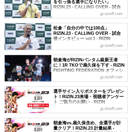
ていない方も必見だ！
を引っ張る選手になりたい」
で第7試合から第9試合に出場した選手達
RIZIN.23 - CALLING OVER - 試合
第9試合／バンタム級タイトルマッチ 朝
の試合後インタビューを公開！
後インタビュー vol.2 - RIZIN
倉海 vs. 扇久保博正
jp.rizinff.com
※摩嶋一整の試合後インタビューはあり
FIGHTING FEDERATION オフィシ
youtu.be
ません。
ャルサイト
第8試合／スペシャルワンマッチ 元谷友
朝倉海「僕だけ攻撃を当てられて扇久保
松倉「自分の中では100点」
貴 vs. 魚井フルスイング
8月10日（祝・月）ぴあアリーナMMにて
選手が届かない距離で闘うようにしてい
RIZIN.23 - CALLING OVER - 試合
youtu.be
開催されたRIZIN.23 - CALLING OVER -
後インタビュー vol.1 - RIZIN
た」
第7試合／...
で第4試合から第6試合に出場した選手達
FIGHTING FEDERATION オフィシ
RIZIN.23 朝倉海 試合後インタビュー
jp.rizinff.com
の試合後インタビューを公開！
ャルサイト
youtu.be
原口健飛「全部作戦通り。右フックで倒
——試合後の率直な感想をお聞かせくだ
8月10日（祝・月）ぴあアリーナMMにて
すというのも決めていた」
朝倉海がRIZINバンタム級新王者
さい。
開催されたRIZIN.23 - CALLING OVER -
RIZIN.23 原口健飛 試合後インタビュー
に！1R TKOで扇久保を下す - RIZIN
本当に素直に嬉しいです。嬉しいです
で第1試合から第3試合に出場した選手達
youtu.be
FIGHTING FEDERATION オフィシ
し、今回は本当に連敗で負けたら終わり
の試合後インタビューを公開！
——試合後の率直な感想をお聞かせくだ
ャルサイト
jp.rizinff.com
だなと思っていたので...
海人「満足できない試合をしたなという
さい。
2020年8月10日（祝・月）に行われた
気持ちです」
正直、楽しみよりもプレッシャーがあっ
RIZIN.23 - CALLING OVER - のメインイ
RIZIN.23 海人 試合後インタビュー
選手サイン入りポスターをプレゼン
たので、まぁホッとしてます。
ベント、朝倉海と扇久保博正のRIZINバン
youtu.be
ト！RIZIN.23来場・視聴者アンケー
——対戦を終えて、相手の印象は違いま
タム級タイトルマッチの一戦は、朝倉海
——試合後の率直な感想をお聞かせくだ
ト ご協力のお願い - RIZIN
したか。
が1Rに扇久保へグラウンドキックを決
FIGHTING FEDERATION オフィシ
さい。
jp.rizinff.com
全部、作戦通りでした。右フックで倒す
め、TKOで見事勝利し、RIZINバンタム級
ャルサイト
なんかこう、しっくり来ないと言うか、
と...
新王者に輝いた！
満足できない試合をしたなという気持ち
8月10日（祝・月）ぴあアリーナMMにて
昨年末のRIZIN.20では、マネル・ケイプ
朝倉海vs.扇久保含め、全選手が計
です。
開催されたRIZIN.23 - CALLING OVER -
量クリア！RIZIN.23 計量結果 -
に敗れタイトル獲得を逃したが、マネル
——対戦を終えて、相手の印象は違いま
へ、沢山のご来場、並びにご視聴いただ