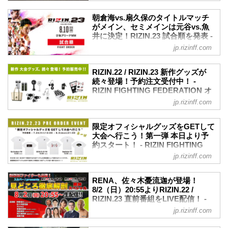
しいです♪大好きなRIZIN...
2020年8月2日（日）にYoutubeでライブ
タム級タイトルマッチのチャンスを得た
配信されたRIZIN.22 / RIZIN.23直前番組
朝倉海。前回の敗戦から「たくさんのこ
朝倉海vs.扇久保のタイトルマッチ
にRIZINファイターのRENAと佐々木憂流
と学んで強くなって帰ってきた」と話す
がメイン、セミメインは元谷vs.魚
迦がゲストで登場！開催が1週間後に迫っ
井に決定！RIZIN.23 試合順を発表 -
海は、扇久保をどのように分析し、どの
たRIZIN.22 - STARTING OVER - /
RIZIN FIGHTING FEDERATION オ
ように試合を組み立てるのか注目が集ま
jp.rizinff.com
RIZIN.23 - CALLING OVER - の見所を熱
フィシャルサイト
る。
く語った。
公開練習では2分1Rのシャドーを披露。
2020年8月10日（祝・月）ぴあアリーナ
番組にはRENA、憂流迦の他にも、榊原
RIZIN.22 / RIZIN.23 新作グッズが
その後、インタビューに応じた。
MMにて開催されるRIZIN.23 - CALLING
続々登場！予約注文受付中！ -
信行CEO、解説に「ゴング格闘技」の熊
朝倉海 公開練習5
OVER - の試合順が決定！セミメインは
RIZIN FIGHTING FEDERATION オ
久保英幸氏を迎え、髙橋大輔氏のMCのも
朝倉海 インタビュー...
元谷友貴と魚井フルスイングのバンタム
フィシャルサイト
と番組がスタート！またRIZINガール
jp.rizinff.com
級対決、メインカードは朝倉海と扇久保
2020に決定した東海...
RIZIN FF公式通販サイトにて、RIZIN.22
博正のバンタム級タイトルマッチと、激
- STARTING OVER - / RIZIN.23 -
戦必至の闘いが続く。
限定オフィシャルグッズをGETして
CALLING OVER - の新作グッズの新作グ
その他にも、斎藤裕と摩嶋一整のフェザ
大会へ行こう！第一弾 本日より予
ッズの予約注文がスタートしたぞ！
約スタート！ - RIZIN FIGHTING
ー級対決は第7試合に、原口健飛と大雅の
接触冷感タイプのマスクや、保温・保冷
FEDERATION オフィシャルサイト
リマッチは第6試合に決定！注目カード目
jp.rizinff.com
ボトル、持ち運びに便利なハンディーフ
白押しの全9試合だ。
本日12:00よりRIZIN公式通販サイトに
ァンや水に濡らすだけでひんやり感を味
RIZIN.23のチケットは残りわずか！会場
て、RIZIN.22 - STARTING OVER - /
わえる涼感タオルなど、この夏にピッタ
RENA、佐々木憂流迦が登場！
に行けない方はインターネット配信で観
RIZIN.23 - CALLING OVER - の限定オフ
8/2（日）20:55よりRIZIN.22 /
リのアイテムが続々登場！
戦を楽しも...
ィシャルグッズの先行予約がスタート！
RIZIN.23 直前番組をLIVE配信！ -
是非、新作グッズをゲットして快適に大
第一弾となる今回は、RIZIN.23 -
RIZIN FIGHTING FEDERATION オ
会を観戦しよう！
jp.rizinff.com
CALLING OVER - でバンタム級タイトル
フィシャルサイト
RIZIN.22 / RIZIN.23新作グッズ
マッチが決定した朝倉海と扇久保博正の