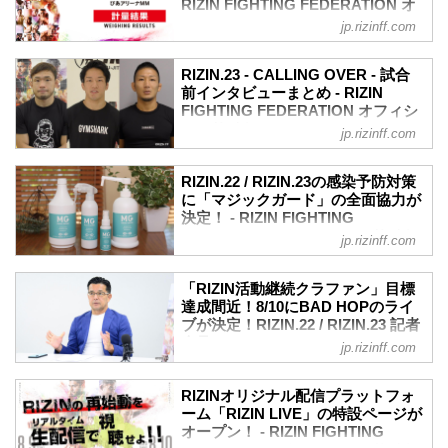
RIZIN FIGHTING FEDERATION オ
のベルト返上により再びタイトルマッチ
したか。
き、誠にありがとうございました。本大
フィシャルサイト
のチャンスを得ることが出来た海。今回
jp.rizinff.com
試合前の印象と想像していたのとはちょ
会をご来場・ご視聴された皆さまへ簡単
のタイトルマッチについて試合前に「今
8月10日（祝・月）ぴあアリーナMMにて
っと...
なアンケートを実施しております。
回負けたら終わりだと思ってい...
開催されるRIZIN.23 - CALLING OVER -
アンケートをご記入いただいた方の中か
RIZIN.23 - CALLING OVER - 試合
の前日計量が行われた。
ら抽選で3名様に、RIZIN.23 - CALLING
前インタビューまとめ - RIZIN
RIZINバンタム級タイトルマッチを控えた
FIGHTING FEDERATION オフィシ
OVER - 選手サイン入りポスターをプレ
朝倉海、扇久保博正を含む全選手が契約
ャルサイト
ゼント致します。
jp.rizinff.com
体重を無事クリア！計量結果は以下の通
沢山のご意見・ご感想をお待ちしており
8月10日（祝・月）ぴあアリーナMMにて
りだ。
ます。
開催されるRIZIN.23 - CALLING OVER -
RIZIN.23 全選手計量結果
RIZIN.22 / RIZIN.23の感染予防対策
RIZIN.23 来場・視聴者アンケートフォー
に出場する選手へ事前に行ったインタビ
に「マジックガード」の全面協力が
第9試合／バンタム級タイトルマッチ
ム
ューをご紹介！大会前に各選手のインタ
決定！ - RIZIN FIGHTING
RIZIN MMAルール：5分 3R（61.0kg）※
『R...
ビューをチェックしよう！
FEDERATION オフィシャルサイト
肘あり
jp.rizinff.com
※今回は大会直前のマスコミ向けインタ
朝倉海（60.75kg） vs. 扇久保博正
8月9日（日）、10日（祝・月）ぴあアリ
ビューは行わないため、全選手へインタ
（60.20kg）
ーナMMにて開催されるRIZIN.22 -
ビューは行えておりません。
「RIZIN活動継続クラファン」目標
第8試合／スペシャルワンマッチ
STARTING OVER - / RIZIN.23 -
達成間近！8/10にBAD HOPのライ
RIZIN.23出場選手インタビュー
RIZIN MMAル...
CALLING OVER - の新型コロナウイルス
ブが決定！RIZIN.22 / RIZIN.23 記者
（Youtube）
感染予防対策の一つとして、人と環境に
会見 - RIZIN FIGHTING
youtu.be
jp.rizinff.com
安心の安定型次亜塩素酸ナトリウムの
FEDERATION オフィシャルサイト
朝倉海
「マジックガード」が全面協力してくれ
ーー試合まで一週間を切りましたが、対
2020年8月6日（木）、都内にてRIZIN.22
る事が決定した！
RIZINオリジナル配信プラットフォ
戦相手の対策はバッチリですか？
- STARTING OVER - / RIZIN.23 -
ーム「RIZIN LIVE」の特設ページが
日本製である「マジックガード」はアル
バッチリです！研究をしっかりしたので
CALLING OVER -の記者会見が行われ
オープン！ - RIZIN FIGHTING
コール製品では対処できないものから、
必ず倒...
た。会見第一部には今年のRIZINガールに