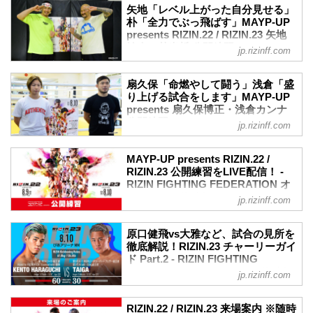
R cool mas...
8月9日（日）、10日（祝・月）ぴあアリ
限定アイテムが登場！
矢地「レベル上がった自分見せる」
ーナMMで開催されるRIZIN.22 -
朴「全力でぶっ飛ばす」MAYP-UP
数量限定のアイテムなので是非この機会
STARTING OVER - / RIZIN.23 -
presents RIZIN.22 / RIZIN.23 矢地
にGETして大会へ繰り出そう！
CALLING OVER - の直前番組のLIVE配信
祐介・朴光哲 公開練習 - RIZIN
予約期間
jp.rizinff.com
が決定！この直前番組は8月2日（日）
FIGHTING FEDERATION オフィシ
2020年7月24日（金）12:00～8月3日
20:55よりRIZIN公式Youtubeチャンネルに
ャルサイト
（月）21:0...
てLIVE配信される。
扇久保「命燃やして闘う」浅倉「盛
2020年7月30日（木）、RIZIN.22 -
番組のゲストとして、RIZINファイターの
り上げる試合をします」MAYP-UP
STARTING OVER -に出場する矢地祐介
presents 扇久保博正・浅倉カンナ
佐々木憂流迦、RENAが登場！また格闘
と、RIZIN.23 - CALLING OVER -に出場
公開練習 - RIZIN FIGHTING
技専門誌「ゴング格闘技」編集の熊久保
jp.rizinff.com
する朴光哲が練習を公開した。
FEDERATION オフィシャルサイト
英幸氏を迎え、今大会の見どころを徹底
昨年末の勝利で連敗を脱し、「お祭り
解剖するぞ！RIZINガール202...
2020年7月29日（水）、RIZIN.22 -
男」復活を果たした矢地祐介。自身の
MAYP-UP presents RIZIN.22 /
STARTING OVER - に出場する浅倉カン
Youtubeチャンネルではジークンドー、躰
RIZIN.23 公開練習をLIVE配信！ -
ナと、RIZIN.23 - CALLING OVER - に出
道、ウェイブマスター等の達人から様々
RIZIN FIGHTING FEDERATION オ
場する扇久保博正が練習を公開した。
フィシャルサイト
な技を習得しているが、今回“柔術界の至
jp.rizinff.com
現在空位となっているRIZINバンタム級の
宝”ホベルト・サトシ・ソウザ相手に、一
8月9日（日）、10日（祝・月）ぴあアリ
タイトルを賭け、朝倉海との決戦を控え
体どのような闘い方で挑むのか。また今
ーナMMで開催されるRIZIN.22 / RIZIN.23
た扇久保博正。先日の記者会見でこのタ
原口健飛vs大雅など、試合の見所を
大会でRIZIN初参戦となる元ONE王者の
へ出場する選手の公開練習の日程が決
イトルマッチを「やっと辿り着けた」と
徹底解説！RIZIN.23 チャーリーガイ
朴光...
定！試合を控えた選手達の練習などの様
ド Part.2 - RIZIN FIGHTING
表現した扇久保は果たしてどんな作戦で
子は、YouTubeでLIVE配信される予定
FEDERATION オフィシャルサイト
朝倉海に挑むのか。そして今大会で初め
jp.rizinff.com
だ。
て自身より年下の選手と闘う浅倉カン
2020年8月10日（祝・月）ぴあアリーナ
大会間近の選手の練習を、LIVE配信でチ
ナ。会見では対戦相手の古瀬に対し「し
MMにて開催されるRIZIN.23 - CALLING
ェックしよう！
RIZIN.22 / RIZIN.23 来場案内 ※随時
っか...