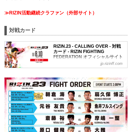
≫RIZIN活動継続クラファン（外部サイト）
対戦カード
RIZIN.23 - CALLING OVER - 対戦
カード - RIZIN FIGHTING
FEDERATION オフィシャルサイト
jp.rizinff.com
バンタム級タイトルマッチ
RIZIN MMAルール：5分 3R（61.0kg）
※肘あり
扇久保博正 vs. 朝倉海
スペシャルワンマッチ
RIZIN MMAルール：5分 3R（61.0kg）
※肘あり
元谷友貴 vs. 魚井フルスイング
スペシャルワンマッチ
RIZIN MMAルール：5分 3R（59.0kg）
※肘あり
伊藤盛一郎 vs. 神龍誠
スペシャルワンマッチ