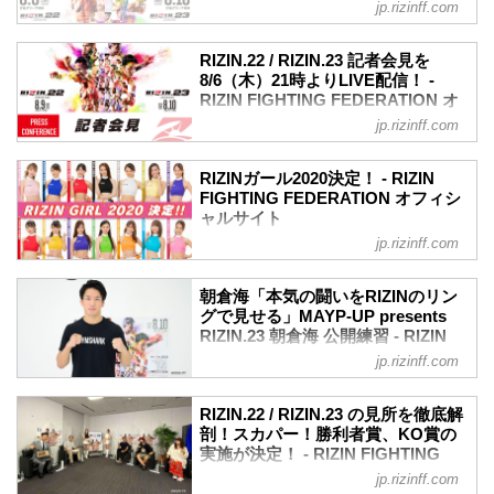
FEDERATION オフィシャルサイト
さまざまな細菌・ウイルスまで驚異の瞬
jp.rizinff.com
選ばれた12名が、第二部には榊原信行
間除菌率99.99％以上でしっかり除菌して
8月9日（日）、10日（祝・月）にぴあア
CEOがそれぞれ登壇した。
くれる優れものだ。
リーナMMにて開催されるRIZIN.22 -
激戦を勝ち抜いた「RIZINガール2020」
RIZIN.22 / RIZIN.23 記者会見を
マジック...
STARTING OVER - / RIZIN.23 -
が意気込みを語る！
8/6（木）21時よりLIVE配信！ -
CALLING OVER -のリアルタイム視聴が
RIZIN FIGHTING FEDERATION オ
6月よりSHOWROOMとLINE LIVEにて開
行えるRIZINオリジナル配信プラットフォ
フィシャルサイト
催されていた「RIZINガールオーディショ
jp.rizinff.com
ーム「RIZIN LIVE」の特設ページがオー
ン2020」が7月末に終了し、激戦を勝ち抜
8月6日（木）21時から、RIZIN.22 -
プンしたぞ！
き見事「RIZINガール202...
STARTING OVER - / RIZIN.23 -
※配信サイト「RIZIN LIVE」は8/6（木）
RIZINガール2020決定！ - RIZIN
CALLING OVER -の記者会見を行うこと
FIGHTING FEDERATION オフィシ
20:00頃よりアクセスが行えます。
が決定。この記者会見の様子はYouTube
ャルサイト
この特設ページでは、RIZIN LIVEの楽し
でLIVE配信される予定だ。
み方やプレゼントの内容が記載されてい
jp.rizinff.com
RIZINガール2020のメンバーが決定！熾
大会開催が目前に迫った記者会見の様子
る。大会開催前に内容を事前にチ...
烈なオーディションを勝ち抜いたメンバ
は、LIVE配信でチェックしよう！
ーは計14名。初舞台は8月9日/10日にぴあ
RIZIN FF公式Youtubeのチャンネル登録
朝倉海「本気の闘いをRIZINのリン
アリーナMMにて開催される
グで見せる」MAYP-UP presents
をしてリマインダー設定をしておくと、
RIZIN.22/RIZIN.23！リングを華麗に彩る
RIZIN.23 朝倉海 公開練習 - RIZIN
LIVE配信開始の通知を受け取ることがで
RIZINガール2020を応援しよう！
FIGHTING FEDERATION オフィシ
きるぞ！この機会に是非、RIZIN FF公式
jp.rizinff.com
RIZINガール2020メンバー
ャルサイト
Youtubeチャンネルを...
東海林 里咲 Risa Shoji
2020年8月4日（火）、RIZIN.23 -
RIZIN.22 / RIZIN.23 の見所を徹底解
T158・B78・W59・H83
CALLING OVER - に出場する朝倉海が都
剖！スカパー！勝利者賞、KO賞の
Twitter：@risaaa_0411
内で練習を公開した。
実施が決定！ - RIZIN FIGHTING
instagram：r_candy11
昨年末に行われたマネル・ケイプとのタ
FEDERATION オフィシャルサイト
去年に引き続き継続することが出来て嬉
jp.rizinff.com
イトルマッチに敗れるも、再びRIZINバン