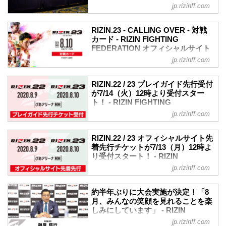
長らくイベントを自粛し、今までと同じ
FEDERATION オフィシャルサイト
日スタートするチケット一般発売の告知
jp.rizinff.com
ような日常を送ることが出来なくなった
と、現段階で決まっている放送配信情報
2020年7月9日（木）、都内にてRIZIN.22
退屈な日々からの『再出発』を意味する
についての発表がされた。
/ RIZIN.23の公開記者会見が行われた。会
RIZIN.23 - CALLING OVER - 対戦
RIZIN.22 - STARTING OVER - のコピー
8月9日（日）10日（祝・月）の2日間、ス
見には榊原信行CEOとRIZIN.22 /
カード - RIZIN FIGHTING
は「何度でも、立ち上がる。」
カパ...
RIZIN.23への参戦が決定した全15選手が
FEDERATION オフィシャルサイト
そして主催者・選手・格闘技を愛するフ
登壇した。
ァン全員で、再び最高の空間を作り上
jp.rizinff.com
バンタム級タイトルマッチ
榊原CEO「我々に力を与えて欲しい。命
げ...
RIZIN MMAルール：5分 3R（61.0kg）
がけで僕もやります」
※肘あり
まず榊原CEOから、8月に開催される
RIZIN.22 / 23 プレイガイド先行受付
扇久保博正 vs. 朝倉海
が7/14（火）12時より受付スター
RIZIN.22 / RIZIN.23のサブタイトルが発
スペシャルワンマッチ
ト！ - RIZIN FIGHTING
表された。8月9日（日）は『再出発』と
RIZIN MMAルール：5分 3R（61.0kg）
FEDERATION オフィシャルサイト
いう意味が込められた「RIZIN.22 -
jp.rizinff.com
※肘あり
STARTING OVER -」、また8月10日
横浜・みなとみらいのぴあアリーナMMで
元谷友貴 vs. 魚井フルスイング
（祝・月）...
開催されるRIZIN.22 / RIZIN.23のプレイ
RIZIN.22 / 23 オフィシャルサイト先
スペシャルワンマッチ
ガイド先行受付が7月14日（火）12時より
着先行チケットが7/13（月）12時よ
RIZIN MMAルール：5分 3R（59.0kg）
スタート！
り受付スタート！ - RIZIN
※肘あり
一般発売前の最後の先行受付だ！この機
FIGHTING FEDERATION オフィシ
伊藤盛一郎 vs. 神龍誠
jp.rizinff.com
会をお見逃しなく！
ャルサイト
スペシャルワンマッチ
※なお、今後「出場選手の各応援シー
RIZIN MMAルール：5分 3R（66.0kg）
一般のお客様に先駆け、いつもRIZINを応
ト」の販売がある可能性がございます
約半年ぶりに大会実施が決定！「8
斎藤裕 vs. 摩嶋一整
援してくださっている皆さまへ、7月13日
月、みんなの笑顔を見れることを楽
が、購入後のチケットキャンセル・変更
（月）12時よりRIZIN.22 / RIZIN.23 オフ
しみにしています」 - RIZIN
は出来かねますので、予めご了承のうえ
ィシャルサイト先着先行チケットの受付
FIGHTING FEDERATION オフィシ
お申込みください。
jp.rizinff.com
がスタート！