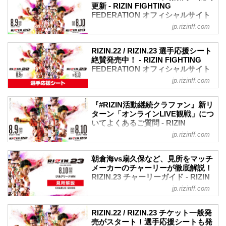
OVER - の見所を、RIZINマッチメイク担
更新 - RIZIN FIGHTING
RIZIN FF公式Youtubeチャンネル
当のチャーリーが徹底解説する『チャー
FEDERATION オフィシャルサイト
RIZIN FF公式Youtubeのチャンネル登録
リーガイド』！選手のバッグボーンやス
をしてリマインダー設定をしておくと、
jp.rizinff.com
8月9日（日）、10日（祝・月）ぴあアリ
トロングポイントを把握すれば、試合観
LIVE配信開始の通知を受け取ることがで
ーナMMで開催されるRIZIN.22 / RIZIN.23
戦がもっと楽しくなる！観戦前に是非チ
きるぞ！この機会に是非、RIZIN FF公式
の大会当日の会場について、現時点で決
ェックしておこう！
RIZIN.22 / RIZIN.23 選手応援シート
Yo...
定している事についてご案内いたしま
絶賛発売中！ - RIZIN FIGHTING
SNSをフォローして最新のチャーリーガ
す。「※未定」の項目については、詳細
FEDERATION オフィシャルサイト
イドをチェック！
が決まり次第、随時更新いたします。
RIZINオフィシャルSNSをフォローすると
jp.rizinff.com
8月9日（日）、10日（祝・月）ぴあアリ
【更新履歴】
最新のチャーリーガイドがチェックでき
ーナMMで開催されるRIZIN.22 -
7月30日（木）当日券情報を更新しまし
る！お見逃しなく！
STARTING OVER - / RIZIN.23 -
『#RIZIN活動継続クラファン』新リ
た。
※こちらのページは随時、追加...
CALLING OVER -の選手応援シートが絶
ターン「オンラインLIVE観戦」につ
7月29日（水）ファンクラブブース情報を
賛発売中だ！
いてよくあるご質問 - RIZIN
追加致しました。
好きな選手の応援シートを購入して、会
FIGHTING FEDERATION オフィシ
大会概要
jp.rizinff.com
場で試合を観戦しよう！
ャルサイト
開催日時
※SRS席はまとまったお席になります。
RIZIN.22
現在実施中の『#RIZIN活動継続クラファ
朝倉海vs扇久保など、見所をマッチ
自由席の応援シートに関しましては、整
2020年8月9日（日）14:00開始
ン』の新たなリターンとして追加された
メーカーのチャーリーが徹底解説！
理番号順で入場していただき、お好きな
RIZIN.23
「オンラインLIVE観戦チケット」につい
RIZIN.23 チャーリーガイド - RIZIN
お席で観戦していただけます。各選手の
2020年8月10日（祝・月）14:00開...
て、お問合せの多い内容をまとめまし
FIGHTING FEDERATION オフィシ
応援シートごとにお席位置はまとまりま
jp.rizinff.com
た。お問合せの前にご一読下さい。
ャルサイト
せんが、お好きなお席に座っていただ
Q. このオンラインLIVEは、どこで配信さ
き、観戦していた...
2020年8月10日（祝・月）ぴあアリーナ
れるのですか？
RIZIN.22 / RIZIN.23 チケット一般発
MMにて開催されるRIZIN.23 - CALLING
A. 今大会用に立ち上げた、RIZINオリジ
売がスタート！選手応援シートも発