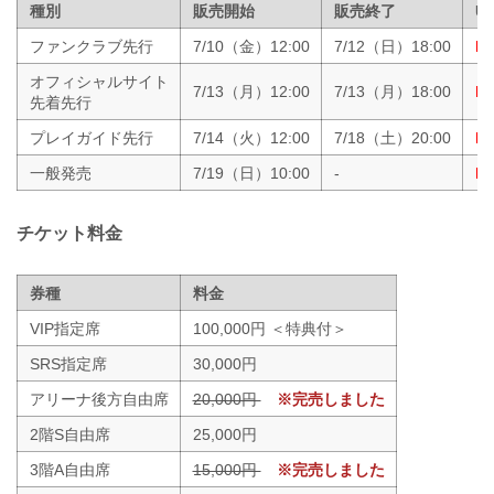
種別
販売開始
販売終了
U
ファンクラブ先行
7/10（金）12:00
7/12（日）18:00
ht
オフィシャルサイト
7/13（月）12:00
7/13（月）18:00
ht
先着先行
プレイガイド先行
7/14（火）12:00
7/18（土）20:00
ht
一般発売
7/19（日）10:00
-
ht
チケット料金
券種
料金
VIP指定席
100,000円 ＜特典付＞
SRS指定席
30,000円
アリーナ後方自由席
20,000円
※完売しました
2階S自由席
25,000円
3階A自由席
15,000円
※完売しました