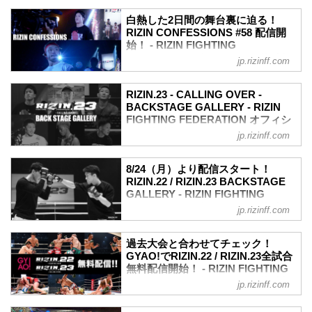
格闘技観戦 初心者の雷美（らいみ）が、
白熱した2日間の舞台裏に迫る！
RIZINマッチメーカーのチャーリー氏とと
RIZIN CONFESSIONS #58 配信開
もに、試合の攻防や技などを教えてもら
始！ - RIZIN FIGHTING
いながら“これを読めば格闘技観戦がもっ
FEDERATION オフィシャルサイト
jp.rizinff.com
と楽しくなる！”を目指して見どころを紹
選手が真実を「告白」するオリジナルド
介していく企画、それが「教えてチャー
キュメンタリー番組「RIZIN
リー！」。
RIZIN.23 - CALLING OVER -
CONFESSIONS」の新エピソード #58 を
BACKSTAGE GALLERY - RIZIN
公開！
FIGHTING FEDERATION オフィシ
RIZIN.22 - STARTING OVER - のメイン
ャルサイト
jp.rizinff.com
を飾った矢地祐介とホベルト・サトシ・
戦いの裏側で選手が見せる真実の素顔を
ソウザ。マウントを取られ強打を浴びた
収めた「BACKSTAGE GALLERY」
矢地は、サトシとの力の差を感じたこと
8/24（月）より配信スタート！
RIZIN.22 / RIZIN.23 BACKSTAGE
を告白する。一方、久々にRIZINのリング
GALLERY - RIZIN FIGHTING
で勝利を飾ったサトシはこれからも日本
FEDERATION オフィシャルサイト
の舞台で戦い続けると言い切った。
jp.rizinff.com
また注目のフェザー級戦線で鮮烈な勝利
戦いの裏側で選手が見せる真実の素顔を
を飾り朝倉未来との対戦が囁かれる斎藤
収めた「BACKSTAGE GALLERY」。
過去大会と合わせてチェック！
裕は、舞台裏で...
8月9日（日）、10日（祝・月）ぴあアリ
GYAO!でRIZIN.22 / RIZIN.23全試合
ーナMMで開催されたRIZIN.22 -
無料配信開始！ - RIZIN FIGHTING
STARTING OVER - / RIZIN.23 -
FEDERATION オフィシャルサイト
jp.rizinff.com
CALLING OVER -のバックステージフォ
8月9日（日）、10日（祝・月）ぴあアリ
トが、8月24日（月）よりRIZIN FFオフ