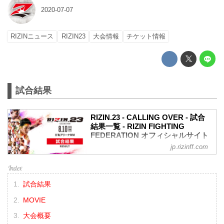
2020-07-07
RIZINニュース
RIZIN23
大会情報
チケット情報
試合結果
RIZIN.23 - CALLING OVER - 試合
結果一覧 - RIZIN FIGHTING
FEDERATION オフィシャルサイト
jp.rizinff.com
第9試合／バンタム級タイトルマッチ 朝
倉海 vs. 扇久保博正
RIZIN MMAルール：5分 3R（61.0kg）
※肘あり
試合結果
（WIN）朝倉海 vs. 扇久保博正（LOSE）
1R 4分31秒 TKO（レフェリーストップ：
MOVIE
グラウンドキック）
試合結果詳細
大会概要