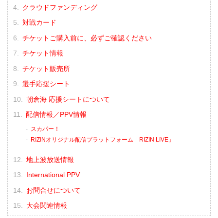
第8試合／スペシャルワンマッチ 元谷友
クラウドファンディング
貴 vs. 魚井フルスイング
RIZIN MMAルール：5分 3R（61.0kg）
対戦カード
※肘あり
チケットご購入前に、必ずご確認ください
（WIN）元谷友貴 vs. 魚井フルスイング
（LOSE）
チケット情報
3R 2分19秒 S（タップアウト：フロン...
チケット販売所
選手応援シート
朝倉海 応援シートについて
配信情報／PPV情報
スカパー！
RIZINオリジナル配信プラットフォーム「RIZIN LIVE」
地上波放送情報
International PPV
お問合せについて
大会関連情報