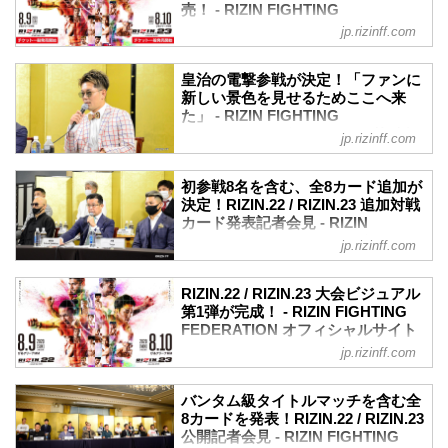
OVER - の見所を、RIZINマッチメイク担
売！ - RIZIN FIGHTING
ナルの配信プラットフォーム内で配信さ
当のチャーリーが徹底解説する『チャー
FEDERATION オフィシャルサイト
れます。RIZINオリジナル配信プラットフ
jp.rizinff.com
リーガイド』！選手のバッグボーンやス
ォームは8月上旬頃オープン予定です。
本日7月19日（日）10:00より、RIZIN.22 -
トロングポイントを把握すれば、試合観
※今回、GYAO！での配信は行いませ
STARTING OVER - / RIZIN.23 -
戦がもっと楽しくなる！観戦前に是非チ
皇治の電撃参戦が決定！「ファンに
ん。
CALLING OVER -のチケット一般発売が
ェックしておこう！
新しい景色を見せるためここへ来
Q. 「オンラインLIVE観戦チケット」はど
スタートしたぞ！これまでに2大会併せて
た」 - RIZIN FIGHTING
SNSをフォローして最新のチャーリーガ
こ...
全16カードが発表され、また昨日の記者
FEDERATION オフィシャルサイト
イドをチェック！
jp.rizinff.com
会見で皇治の緊急参戦も決定している。
RIZINオフィシャルSNSをフォローすると
2020年7月19日（土）、都内にて行われ
昨年に引き続き盛り上がりを見せるバン
最新のチャーリーガイドがチェックでき
た記者会見の第二部として、榊原信行
タム級は朝倉海と扇久保博正のタイトル
初参戦8名を含む、全8カード追加が
る！お見逃しなく！
CEOと新たにRIZINに参戦する選手とし
決定！RIZIN.22 / RIZIN.23 追加対戦
マッチを筆頭に、元谷友貴 vs. 魚井フル
※こちらのページは随時、追加...
てこれまで他団体で活躍してきた皇治が
カード発表記者会見 - RIZIN
スイング、そして井上直樹 vs. 渡部修
登壇した。
FIGHTING FEDERATION オフィシ
斗、山本アーセン vs. 加藤ケンジとRIZIN
jp.rizinff.com
皇治がRIZIN参戦！榊原CEO「リスク背
ャルサイト
初参戦の選手も...
負ってRIZINに出ることを決意してくれ
2020年7月19日（土）、都内にて
た」
RIZIN.22 / RIZIN.23 大会ビジュアル
RIZIN.22 - STARTING OVER - / RIZIN.23
第1弾が完成！ - RIZIN FIGHTING
会見第二部の開始早々、榊原CEOが「新
- CALLING OVER - の追加対戦カード発
FEDERATION オフィシャルサイト
たにRIZINに参戦してくれる選手を発表し
表記者会見が行われた。会見には榊原信
ます」と話し始めた。
jp.rizinff.com
2020年8月9日（日）、10日（祝・月）に
行CEOと、参戦が決定した全8選手が登壇
榊原CEOは8月の横浜での2大会のあと、
ぴあアリーナMMにて開催されるRIZIN.22
した。
翌週に大阪での大会を予定していたこと
- STARTING OVER - / RIZIN.23 -
放送配信情報が決定！クラウドファンデ
バンタム級タイトルマッチを含む全
を明かした。その大阪大会も含め8月で3
CALLING OVER -の大会ビジュアル第1弾
ィングの新リターンも追加！
8カードを発表！RIZIN.22 / RIZIN.23
大会、全30試合、60名...
が完成したぞ！
公開記者会見 - RIZIN FIGHTING
カード発表の前に、まず榊原CEOから明